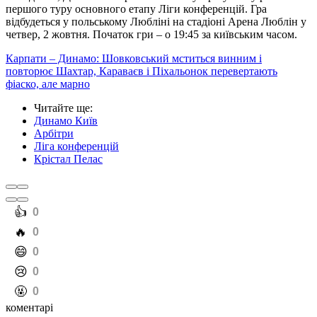
першого туру основного етапу Ліги конференцій. Гра
відбудеться у польському Любліні на стадіоні Арена Люблін у
четвер, 2 жовтня. Початок гри – о 19:45 за київським часом.
Карпати – Динамо: Шовковський мститься винним і
повторює Шахтар, Караваєв і Піхальонок перевертають
фіаско, але марно
Читайте ще
:
Динамо Київ
Арбітри
Ліга конференцій
Крістал Пелас
️👍
0
️🔥
0
️😄
0
️😢
0
️🤬
0
коментарі