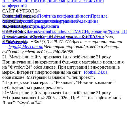
Ліга чемпіонів
Ліга Європи
Юнацька ліга УЄФА
Ліга
конференцій
САЙТ ФУТБОЛ 24
Редакція
Соціальні мережі
Прогнози
Політика конфіденційності
Правила
сайту
facebook
УКРАЇНА
Контакти
x
youtube
Правила коментування
instagram
telegram
viber
Редакційна
політика
Україна
ЧЕМПІОНАТИ
Перша ліга
Структура власності
Друга ліга
Німеччина
ЄВРОКУБКИ
Іспанія
Англія
Італія
Бельгія
МЛС
Нідерланди
Франція
П
Ліга чемпіонів
Онлайн-медіа «Футбол 24»
Ліга Європи
Юнацька ліга УЄФА
пл. Галицька, буд. 15, м. Львів,
Ліга
конференцій
79008
Телефон +380 (32) 229-77-77
Адреса електронної пошти
—
legal@24tv.com.ua
Ідентифікатор онлайн-медіа в Реєстрі
суб’єктів у сфері медіа — R40-06058
21+
Матеріали сайту призначені для осіб старше 21 року
При цитуванні і використанні будь-яких матеріалів посилання
на "Футбол 24" обов'язкове. При цитуванні і використанні в
мережі Інтернет гіперпосилання на сайт
football24.ua
обов'язкове. Матеріали зі знаком "Спецпроект",
"Партнерський матеріал", "Реклама", "Новини компаній"
публікуємо на правах реклами.
21+
Матеріали сайту призначені для осіб старше 21 року
Усi права захищенi. © 2005 -
2026
, ПрАТ "Телерадіокомпанія
Люкс". "Футбол 24".