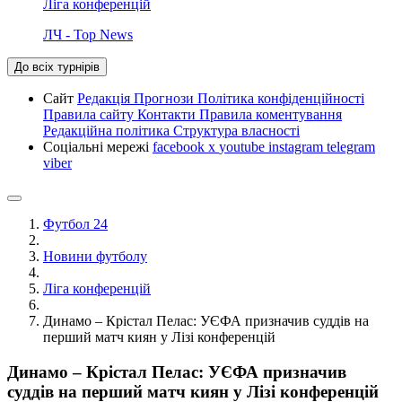
Ліга конференцій
ЛЧ - Top News
До всіх турнірів
Сайт
Редакція
Прогнози
Політика конфіденційності
Правила сайту
Контакти
Правила коментування
Редакційна політика
Структура власності
Соціальні мережі
facebook
x
youtube
instagram
telegram
viber
Футбол 24
Новини футболу
Ліга конференцій
Динамо – Крістал Пелас: УЄФА призначив суддів на
перший матч киян у Лізі конференцій
Динамо – Крістал Пелас: УЄФА призначив
суддів на перший матч киян у Лізі конференцій