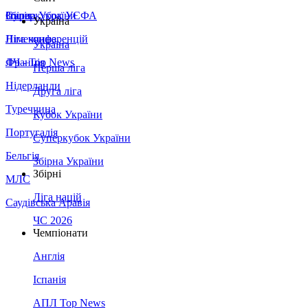
Збірна України
Італія
Суперкубок УЄФА
Україна
Німеччина
Ліга конференцій
Україна
Франція
ЛЧ - Top News
Перша ліга
Нідерланди
Друга ліга
Туреччина
Кубок України
Португалія
Суперкубок України
Бельгія
Збірна України
Збірні
МЛС
Ліга націй
Саудівська Аравія
ЧС 2026
Чемпіонати
Англія
Іспанія
АПЛ Top News