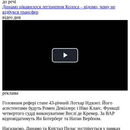
до речі
Динамо цікавилося легіонером Колоса – відомо, чому не
відбувся трансфер
відео дня
Play
Video
реклама
Головним рефері стане 43-річний Лотхар Ндхонт. Його
асистентами будуть Ромен Девіллерс і Ніко Клаес. Функції
четвертого судді виконуватиме Веслі де Кремер. За ВАР
відповідатимуть Ян Ботерберг та Натан Вербоом.
Нагадаємо, Динамо та Крістал Пелас зустрінуться у рамках