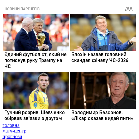
головна
матч-центр
прогнози