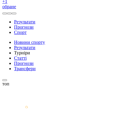
+
1
обране
Результати
Прогнози
Спорт
Новини спорту
Результати
Турніри
Статті
Прогнози
Трансфери
топ