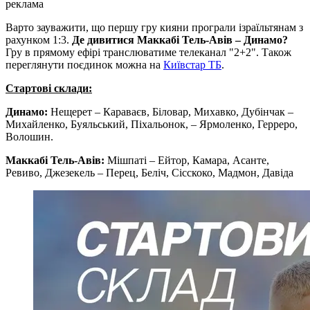
реклама
Варто зауважити, що першу гру кияни програли ізраїльтянам з
рахунком 1:3.
Де дивитися Маккабі Тель-Авів – Динамо?
Гру в прямому ефірі транслюватиме телеканал "2+2". Також
переглянути поєдинок можна на
Київстар ТБ
.
Стартові склади:
Динамо:
Нещерет – Караваєв, Біловар, Михавко, Дубінчак –
Михайленко, Буяльський, Пiхальонок, – Ярмоленко, Герреро,
Волошин.
Маккабі Тель-Авів:
Мішпаті – Ейтор, Камара, Асанте,
Ревиво, Джезекель – Перец, Беліч, Сісскоко, Мадмон, Давіда