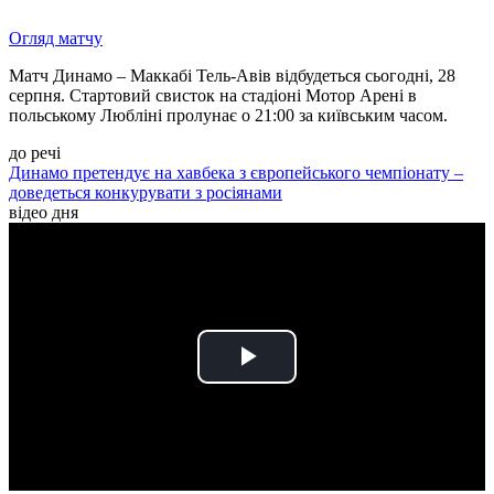
Огляд матчу
Матч Динамо – Маккабі Тель-Авів відбудеться сьогодні, 28
серпня. Стартовий свисток на стадіоні Мотор Арені в
польському Любліні пролунає о 21:00 за київським часом.
до речі
Динамо претендує на хавбека з європейського чемпіонату –
доведеться конкурувати з росіянами
відео дня
Play
Video