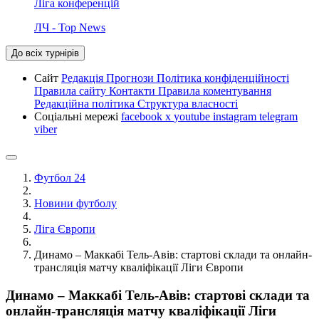
Ліга конференцій
ЛЧ - Top News
До всіх турнірів
Сайт
Редакція
Прогнози
Політика конфіденційності
Правила сайту
Контакти
Правила коментування
Редакційна політика
Структура власності
Соціальні мережі
facebook
x
youtube
instagram
telegram
viber
Футбол 24
Новини футболу
Ліга Європи
Динамо – Маккабі Тель-Авів: стартові склади та онлайн-
трансляція матчу кваліфікації Ліги Європи
Динамо – Маккабі Тель-Авів: стартові склади та
онлайн-трансляція матчу кваліфікації Ліги