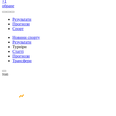
+
1
обране
Результати
Прогнози
Спорт
Новини спорту
Результати
Турніри
Статті
Прогнози
Трансфери
топ