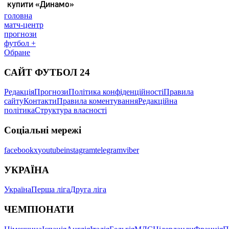
головна
матч-центр
прогнози
футбол +
Обране
САЙТ ФУТБОЛ 24
Редакція
Прогнози
Політика конфіденційності
Правила
сайту
Контакти
Правила коментування
Редакційна
політика
Структура власності
Соціальні мережі
facebook
x
youtube
instagram
telegram
viber
УКРАЇНА
Україна
Перша ліга
Друга ліга
ЧЕМПІОНАТИ