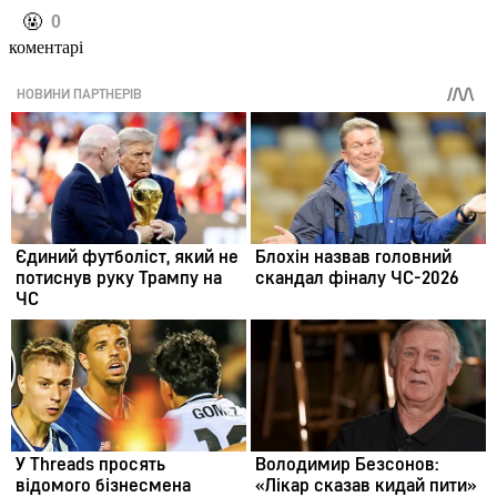
️🤬
0
коментарі