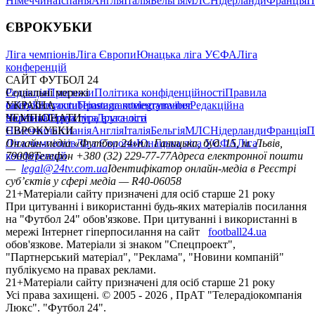
Німеччина
Іспанія
Англія
Італія
Бельгія
МЛС
Нідерланди
Франція
П
ЄВРОКУБКИ
Ліга чемпіонів
Ліга Європи
Юнацька ліга УЄФА
Ліга
конференцій
САЙТ ФУТБОЛ 24
Редакція
Соціальні мережі
Прогнози
Політика конфіденційності
Правила
сайту
facebook
УКРАЇНА
Контакти
x
youtube
Правила коментування
instagram
telegram
viber
Редакційна
політика
Україна
ЧЕМПІОНАТИ
Перша ліга
Структура власності
Друга ліга
Німеччина
ЄВРОКУБКИ
Іспанія
Англія
Італія
Бельгія
МЛС
Нідерланди
Франція
П
Ліга чемпіонів
Онлайн-медіа «Футбол 24»
Ліга Європи
Юнацька ліга УЄФА
пл. Галицька, буд. 15, м. Львів,
Ліга
конференцій
79008
Телефон +380 (32) 229-77-77
Адреса електронної пошти
—
legal@24tv.com.ua
Ідентифікатор онлайн-медіа в Реєстрі
суб’єктів у сфері медіа — R40-06058
21+
Матеріали сайту призначені для осіб старше 21 року
При цитуванні і використанні будь-яких матеріалів посилання
на "Футбол 24" обов'язкове. При цитуванні і використанні в
мережі Інтернет гіперпосилання на сайт
football24.ua
обов'язкове. Матеріали зі знаком "Спецпроект",
"Партнерський матеріал", "Реклама", "Новини компаній"
публікуємо на правах реклами.
21+
Матеріали сайту призначені для осіб старше 21 року
Усi права захищенi. © 2005 -
2026
, ПрАТ "Телерадіокомпанія
Люкс". "Футбол 24".