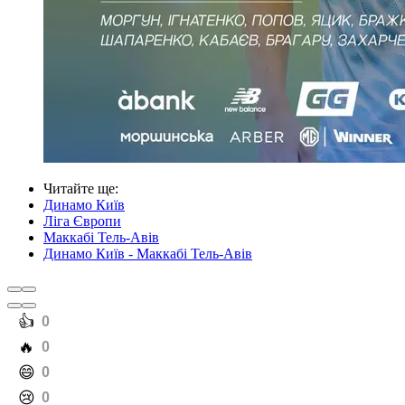
Читайте ще
:
Динамо Київ
Ліга Європи
Маккабі Тель-Авів
Динамо Київ - Маккабі Тель-Авів
️👍
0
️🔥
0
️😄
0
️😢
0