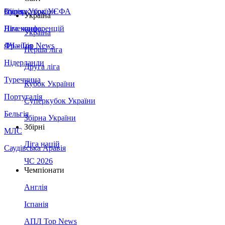
Збірна України
Італія
Суперкубок УЄФА
Україна
Німеччина
Ліга конференцій
Україна
Франція
ЛЧ - Top News
Перша ліга
Нідерланди
Друга ліга
Туреччина
Кубок України
Португалія
Суперкубок України
Бельгія
Збірна України
Збірні
МЛС
Ліга націй
Саудівська Аравія
ЧС 2026
Чемпіонати
Англія
Іспанія
АПЛ Top News