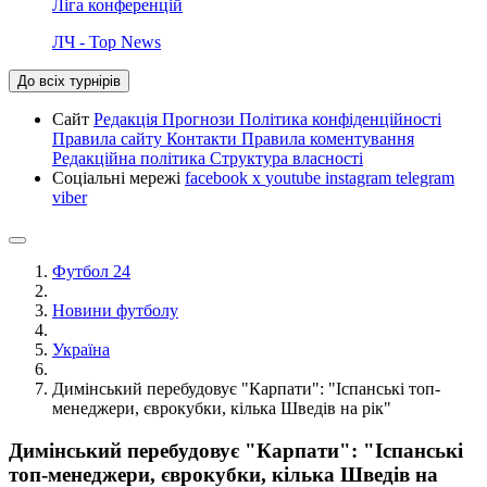
Ліга конференцій
ЛЧ - Top News
До всіх турнірів
Сайт
Редакція
Прогнози
Політика конфіденційності
Правила сайту
Контакти
Правила коментування
Редакційна політика
Структура власності
Соціальні мережі
facebook
x
youtube
instagram
telegram
viber
Футбол 24
Новини футболу
Україна
Димінський перебудовує "Карпати": "Іспанські топ-
менеджери, єврокубки, кілька Шведів на рік"
Димінський перебудовує "Карпати": "Іспанські
топ-менеджери, єврокубки, кілька Шведів на