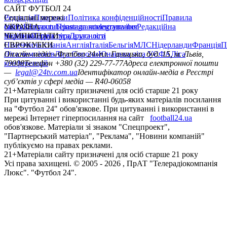
САЙТ ФУТБОЛ 24
Редакція
Соціальні мережі
Прогнози
Політика конфіденційності
Правила
сайту
facebook
УКРАЇНА
Контакти
x
youtube
Правила коментування
instagram
telegram
viber
Редакційна
політика
Україна
ЧЕМПІОНАТИ
Перша ліга
Структура власності
Друга ліга
Німеччина
ЄВРОКУБКИ
Іспанія
Англія
Італія
Бельгія
МЛС
Нідерланди
Франція
П
Ліга чемпіонів
Онлайн-медіа «Футбол 24»
Ліга Європи
Юнацька ліга УЄФА
пл. Галицька, буд. 15, м. Львів,
Ліга
конференцій
79008
Телефон +380 (32) 229-77-77
Адреса електронної пошти
—
legal@24tv.com.ua
Ідентифікатор онлайн-медіа в Реєстрі
суб’єктів у сфері медіа — R40-06058
21+
Матеріали сайту призначені для осіб старше 21 року
При цитуванні і використанні будь-яких матеріалів посилання
на "Футбол 24" обов'язкове. При цитуванні і використанні в
мережі Інтернет гіперпосилання на сайт
football24.ua
обов'язкове. Матеріали зі знаком "Спецпроект",
"Партнерський матеріал", "Реклама", "Новини компаній"
публікуємо на правах реклами.
21+
Матеріали сайту призначені для осіб старше 21 року
Усi права захищенi. © 2005 -
2026
, ПрАТ "Телерадіокомпанія
Люкс". "Футбол 24".