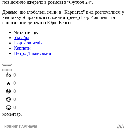
повідомило джерело в розмові з "Футбол 24".
Додамо, що глобальні зміни в "Карпатах" вже розпочалися: у
відставку збираються головний тренер Ігор Йовічевіч та
спортивний директор Юрій Беньо.
Читайте ще
:
Україна
Ігор Йовічевіч
Карпати
Петро Димінський
️👍
0
️🔥
0
️😄
0
️😢
0
️🤬
0
коментарі