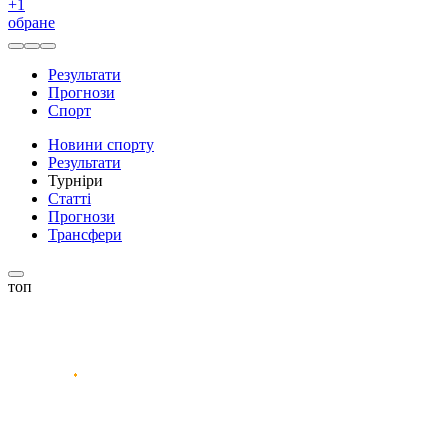
+
1
обране
Результати
Прогнози
Спорт
Новини спорту
Результати
Турніри
Статті
Прогнози
Трансфери
топ