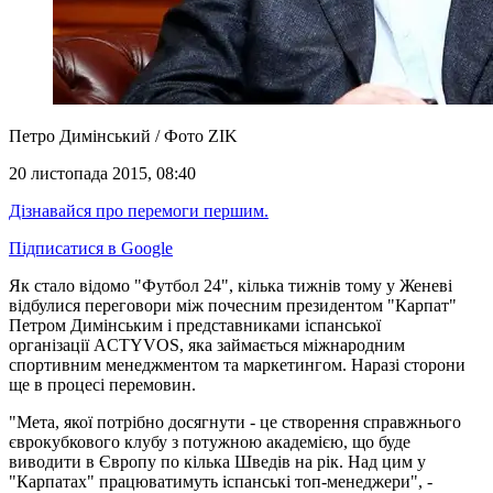
Петро Димінський / Фото ZIK
20 листопада 2015, 08:40
Дізнавайся про перемоги першим.
Підписатися в Google
Як стало відомо "Футбол 24", кілька тижнів тому у Женеві
відбулися переговори між почесним президентом "Карпат"
Петром Димінським і представниками іспанської
організації ACTYVOS, яка займається міжнародним
спортивним менеджментом та маркетингом. Наразі сторони
ще в процесі перемовин.
"Мета, якої потрібно досягнути - це створення справжнього
єврокубкового клубу з потужною академією, що буде
виводити в Європу по кілька Шведів на рік. Над цим у
"Карпатах" працюватимуть іспанські топ-менеджери", -