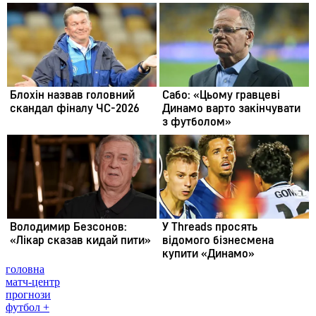
головна
матч-центр
прогнози
футбол +