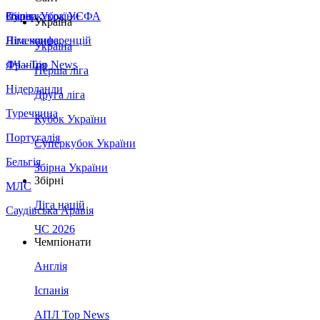
Збірна України
Італія
Суперкубок УЄФА
Україна
Німеччина
Ліга конференцій
Україна
Франція
ЛЧ - Top News
Перша ліга
Нідерланди
Друга ліга
Туреччина
Кубок України
Португалія
Суперкубок України
Бельгія
Збірна України
Збірні
МЛС
Ліга націй
Саудівська Аравія
ЧС 2026
Чемпіонати
Англія
Іспанія
АПЛ Top News