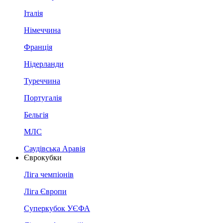
Італія
Німеччина
Франція
Нідерланди
Туреччина
Португалія
Бельгія
МЛС
Саудівська Аравія
Єврокубки
Ліга чемпіонів
Ліга Європи
Суперкубок УЄФА