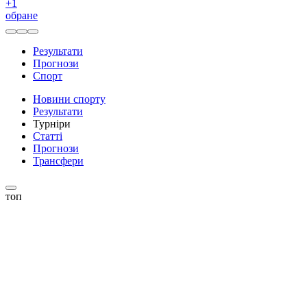
+
1
обране
Результати
Прогнози
Спорт
Новини спорту
Результати
Турніри
Статті
Прогнози
Трансфери
топ