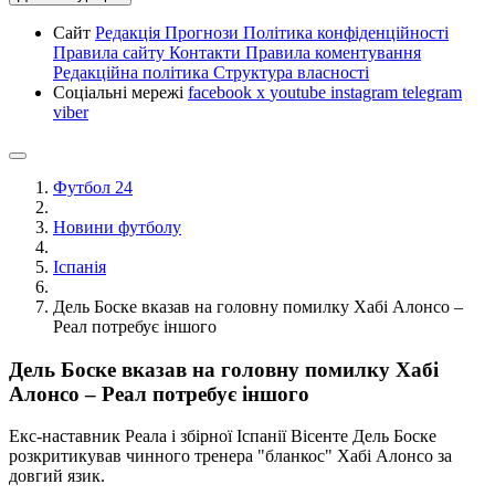
Сайт
Редакція
Прогнози
Політика конфіденційності
Правила сайту
Контакти
Правила коментування
Редакційна політика
Структура власності
Соціальні мережі
facebook
x
youtube
instagram
telegram
viber
Футбол 24
Новини футболу
Іспанія
Дель Боске вказав на головну помилку Хабі Алонсо –
Реал потребує іншого
Дель Боске вказав на головну помилку Хабі
Алонсо – Реал потребує іншого
Екс-наставник Реала і збірної Іспанії Вісенте Дель Боске
розкритикував чинного тренера "бланкос" Хабі Алонсо за
довгий язик.