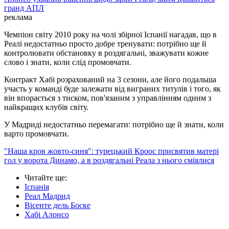
гранд АПЛ
реклама
Чемпіон світу 2010 року на чолі збірної Іспанії нагадав, що в
Реалі недостатньо просто добре тренувати: потрібно ще й
контролювати обстановку в роздягальні, зважувати кожне
слово і знати, коли слід промовчати.
Контракт Хабі розрахований на 3 сезони, але його подальша
участь у команді буде залежати від виграних титулів і того, як
він впорається з тиском, пов'язаним з управлінням одним з
найкращих клубів світу.
У Мадриді недостатньо перемагати: потрібно ще й знати, коли
варто промовчати.
"Наша кров жовто-синя": турецький Кроос присвятив матері
гол у ворота Динамо, а в роздягальні Реала з нього сміялися
Читайте ще
:
Іспанія
Реал Мадрид
Вісенте дель Боске
Хабі Алонсо