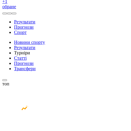
+
1
обране
Результати
Прогнози
Спорт
Новини спорту
Результати
Турніри
Статті
Прогнози
Трансфери
топ