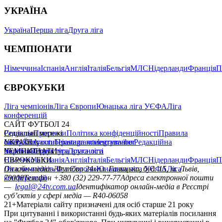
УКРАЇНА
Україна
Перша ліга
Друга ліга
ЧЕМПІОНАТИ
Німеччина
Іспанія
Англія
Італія
Бельгія
МЛС
Нідерланди
Франція
П
ЄВРОКУБКИ
Ліга чемпіонів
Ліга Європи
Юнацька ліга УЄФА
Ліга
конференцій
САЙТ ФУТБОЛ 24
Редакція
Соціальні мережі
Прогнози
Політика конфіденційності
Правила
сайту
facebook
УКРАЇНА
Контакти
x
youtube
Правила коментування
instagram
telegram
viber
Редакційна
політика
Україна
ЧЕМПІОНАТИ
Перша ліга
Структура власності
Друга ліга
Німеччина
ЄВРОКУБКИ
Іспанія
Англія
Італія
Бельгія
МЛС
Нідерланди
Франція
П
Ліга чемпіонів
Онлайн-медіа «Футбол 24»
Ліга Європи
Юнацька ліга УЄФА
пл. Галицька, буд. 15, м. Львів,
Ліга
конференцій
79008
Телефон +380 (32) 229-77-77
Адреса електронної пошти
—
legal@24tv.com.ua
Ідентифікатор онлайн-медіа в Реєстрі
суб’єктів у сфері медіа — R40-06058
21+
Матеріали сайту призначені для осіб старше 21 року
При цитуванні і використанні будь-яких матеріалів посилання