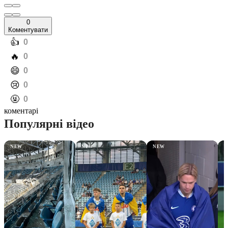
0
Коментувати
️👍
0
️🔥
0
️😄
0
️😢
0
️🤬
0
коментарі