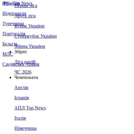
Франція
ЛЧ - Top News
Перша ліга
Нідерланди
Друга ліга
Туреччина
Кубок України
Португалія
Суперкубок України
Бельгія
Збірна України
Збірні
МЛС
Ліга націй
Саудівська Аравія
ЧС 2026
Чемпіонати
Англія
Іспанія
АПЛ Top News
Італія
Німеччина