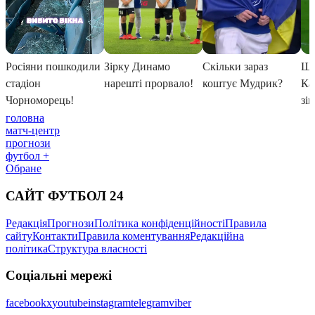
головна
матч-центр
прогнози
футбол +
Обране
САЙТ ФУТБОЛ 24
Редакція
Прогнози
Політика конфіденційності
Правила
сайту
Контакти
Правила коментування
Редакційна
політика
Структура власності
Соціальні мережі
facebook
x
youtube
instagram
telegram
viber