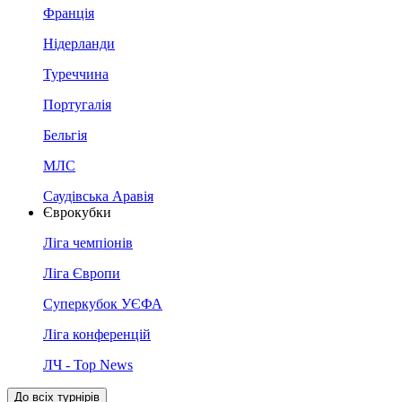
Франція
Нідерланди
Туреччина
Португалія
Бельгія
МЛС
Саудівська Аравія
Єврокубки
Ліга чемпіонів
Ліга Європи
Суперкубок УЄФА
Ліга конференцій
ЛЧ - Top News
До всіх турнірів