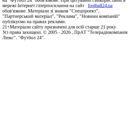
на "Футбол 24" обов'язкове. При цитуванні і використанні в
мережі Інтернет гіперпосилання на сайт
football24.ua
обов'язкове. Матеріали зі знаком "Спецпроект",
"Партнерський матеріал", "Реклама", "Новини компаній"
публікуємо на правах реклами.
21+
Матеріали сайту призначені для осіб старше 21 року
Усi права захищенi. © 2005 -
2026
, ПрАТ "Телерадіокомпанія
Люкс". "Футбол 24".