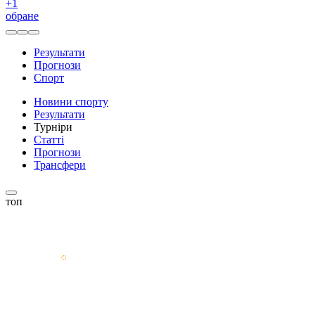
+
1
обране
Результати
Прогнози
Спорт
Новини спорту
Результати
Турніри
Статті
Прогнози
Трансфери
топ