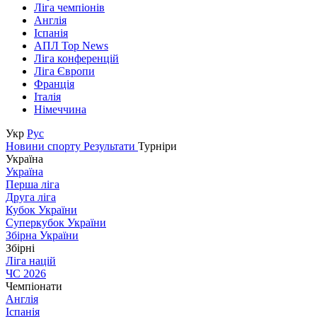
Ліга чемпіонів
Англія
Іспанія
АПЛ Top News
Ліга конференцій
Ліга Європи
Франція
Італія
Німеччина
Укр
Рус
Новини спорту
Результати
Турніри
Україна
Україна
Перша ліга
Друга ліга
Кубок України
Суперкубок України
Збірна України
Збірні
Ліга націй
ЧС 2026
Чемпіонати
Англія
Іспанія