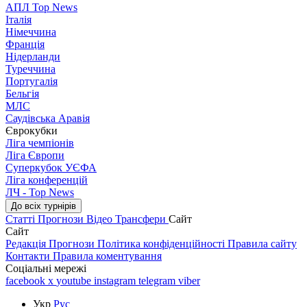
АПЛ Top News
Італія
Німеччина
Франція
Нідерланди
Туреччина
Португалія
Бельгія
МЛС
Саудівська Аравія
Єврокубки
Ліга чемпіонів
Ліга Європи
Суперкубок УЄФА
Ліга конференцій
ЛЧ - Top News
До всіх турнірів
Статті
Прогнози
Відео
Трансфери
Сайт
Сайт
Редакція
Прогнози
Політика конфіденційності
Правила сайту
Контакти
Правила коментування
Соціальні мережі
facebook
x
youtube
instagram
telegram
viber
Укр
Рус