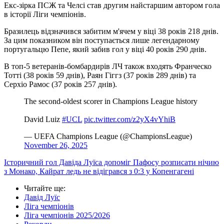
Екс-зірка ПСЖ та Челсі став другим найстаршим автором гола
в історії Ліги чемпіонів.
Бразилець відзначився забитим м'ячем у віці 38 років 218 днів.
За цим показником він поступається лише легендарному
португальцю Пепе, який забив гол у віці 40 років 290 днів.
В топ-5 ветеранів-бомбардирів ЛЧ також входять Франческо
Тотті (38 років 59 днів), Раян Гіггз (37 років 289 днів) та
Серхіо Рамос (37 років 257 днів).
The second-oldest scorer in Champions League history
David Luiz
#UCL
pic.twitter.com/z2yX4vYhiB
— UEFA Champions League (@ChampionsLeague)
November 26, 2025
Історичний гол Давіда Луїса допоміг Пафосу розписати нічию
з Монако, Кайрат ледь не відігрався з 0:3 у Копенгагені
Читайте ще
:
Давід Луїс
Ліга чемпіонів
Ліга чемпіонів 2025/2026