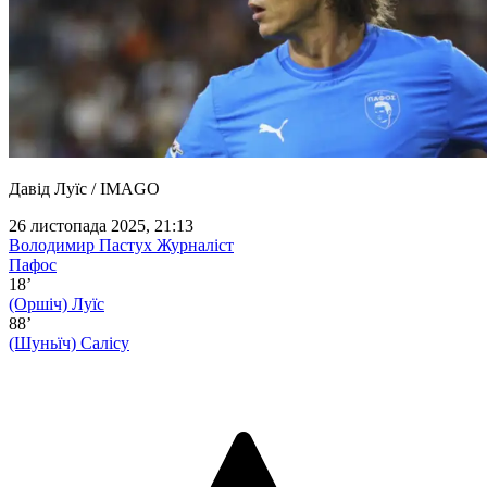
Давід Луїс / IMAGO
26 листопада 2025, 21:13
Володимир Пастух
Журналіст
Пафос
18’
(Оршіч)
Луїс
88’
(Шуньїч)
Салісу