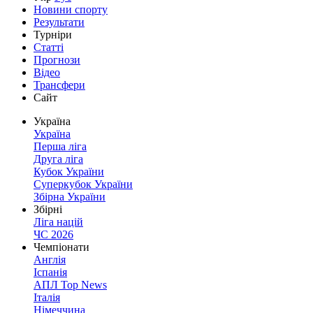
Новини спорту
Результати
Турніри
Статті
Прогнози
Відео
Трансфери
Сайт
Україна
Україна
Перша ліга
Друга ліга
Кубок України
Суперкубок України
Збірна України
Збірні
Ліга націй
ЧС 2026
Чемпіонати
Англія
Іспанія
АПЛ Top News
Італія
Німеччина