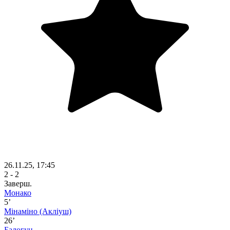
26.11.25, 17:45
2 - 2
Заверш.
Монако
5’
Мінаміно
(Акліуш)
26’
Балогун