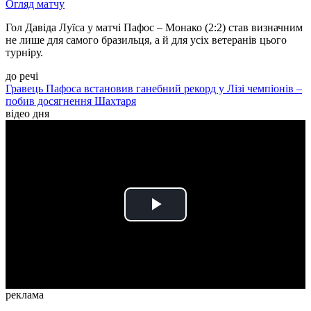
Огляд матчу
Гол Давіда Луїса у матчі Пафос – Монако (2:2) став визначним
не лише для самого бразильця, а й для усіх ветеранів цього
турніру.
до речі
Гравець Пафоса встановив ганебний рекорд у Лізі чемпіонів –
побив досягнення Шахтаря
відео дня
Play
Video
реклама