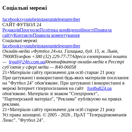
Соціальні мережі
facebook
x
youtube
instagram
telegram
viber
САЙТ ФУТБОЛ 24
Редакція
Прогнози
Політика конфіденційності
Правила
сайту
Контакти
Правила коментування
Соціальні мережі
facebook
x
youtube
instagram
telegram
viber
Онлайн-медіа «Футбол 24»
пл. Галицька, буд. 15, м. Львів,
79008
Телефон +380 (32) 229-77-77
Адреса електронної пошти
—
legal@24tv.com.ua
Ідентифікатор онлайн-медіа в Реєстрі
суб’єктів у сфері медіа — R40-06058
21+
Матеріали сайту призначені для осіб старше 21 року
При цитуванні і використанні будь-яких матеріалів посилання
на "Футбол 24" обов'язкове. При цитуванні і використанні в
мережі Інтернет гіперпосилання на сайт
football24.ua
обов'язкове. Матеріали зі знаком "Спецпроект",
"Партнерський матеріал", "Реклама" публікуємо на правах
реклами.
21+
Матеріали сайту призначені для осіб старше 21 року
Усi права захищенi. © 2005 -
2026
, ПрАТ "Телерадіокомпанія
Люкс". "Футбол 24".