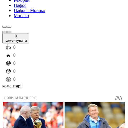
Рекорди
Пафос
Пафос - Монако
Монако
0
Коментувати
️👍
0
️🔥
0
️😄
0
️😢
0
️🤬
0
коментарі