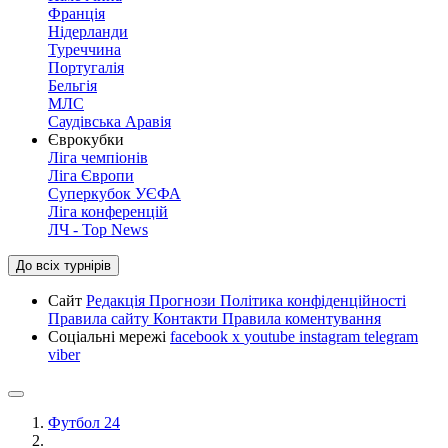
Франція
Нідерланди
Туреччина
Португалія
Бельгія
МЛС
Саудівська Аравія
Єврокубки
Ліга чемпіонів
Ліга Європи
Суперкубок УЄФА
Ліга конференцій
ЛЧ - Top News
До всіх турнірів
Сайт
Редакція
Прогнози
Політика конфіденційності
Правила сайту
Контакти
Правила коментування
Соціальні мережі
facebook
x
youtube
instagram
telegram
viber
Футбол 24