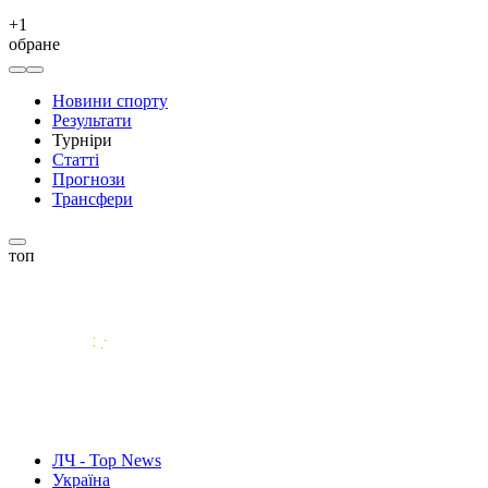
+
1
обране
Новини спорту
Результати
Турніри
Статті
Прогнози
Трансфери
топ
ЛЧ - Top News
Україна