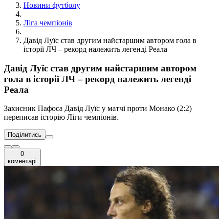
Новини футболу
Ліга чемпіонів
Давід Луїс став другим найстаршим автором гола в
історії ЛЧ – рекорд належить легенді Реала
Давід Луїс став другим найстаршим автором
гола в історії ЛЧ – рекорд належить легенді
Реала
Захисник Пафоса Давід Луїс у матчі проти Монако (2:2)
переписав історію Ліги чемпіонів.
Поділитись
0
коментарі