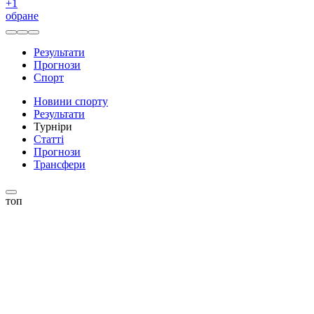
+
1
обране
Результати
Прогнози
Спорт
Новини спорту
Результати
Турніри
Статті
Прогнози
Трансфери
топ