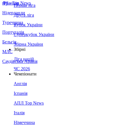
Франція
ЛЧ - Top News
Перша ліга
Нідерланди
Друга ліга
Туреччина
Кубок України
Португалія
Суперкубок України
Бельгія
Збірна України
Збірні
МЛС
Ліга націй
Саудівська Аравія
ЧС 2026
Чемпіонати
Англія
Іспанія
АПЛ Top News
Італія
Німеччина