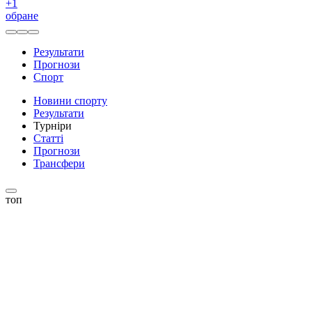
+
1
обране
Результати
Прогнози
Спорт
Новини спорту
Результати
Турніри
Статті
Прогнози
Трансфери
топ