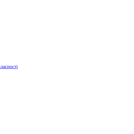
ласності