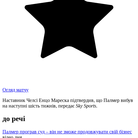
Огляд матчу
Наставник Челсі Енцо Мареска підтвердив, що Палмер вибув
на наступні шість тижнів, передає
Sky Sports
.
до речі
Палмер програв суд – він не зможе продовжувати свій бізнес
відео дня