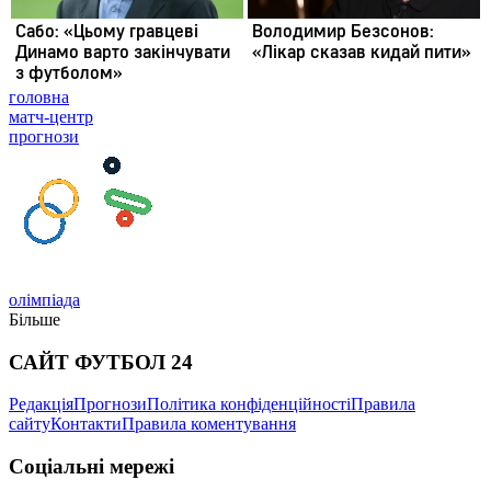
головна
матч-центр
прогнози
олімпіада
Більше
САЙТ ФУТБОЛ 24
Редакція
Прогнози
Політика конфіденційності
Правила
сайту
Контакти
Правила коментування
Соціальні мережі