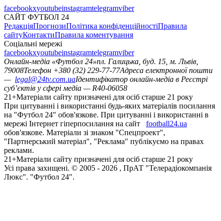
facebook
x
youtube
instagram
telegram
viber
САЙТ ФУТБОЛ 24
Редакція
Прогнози
Політика конфіденційності
Правила
сайту
Контакти
Правила коментування
Соціальні мережі
facebook
x
youtube
instagram
telegram
viber
Онлайн-медіа «Футбол 24»
пл. Галицька, буд. 15, м. Львів,
79008
Телефон +380 (32) 229-77-77
Адреса електронної пошти
—
legal@24tv.com.ua
Ідентифікатор онлайн-медіа в Реєстрі
суб’єктів у сфері медіа — R40-06058
21+
Матеріали сайту призначені для осіб старше 21 року
При цитуванні і використанні будь-яких матеріалів посилання
на "Футбол 24" обов'язкове. При цитуванні і використанні в
мережі Інтернет гіперпосилання на сайт
football24.ua
обов'язкове. Матеріали зі знаком "Спецпроект",
"Партнерський матеріал", "Реклама" публікуємо на правах
реклами.
21+
Матеріали сайту призначені для осіб старше 21 року
Усi права захищенi. © 2005 -
2026
, ПрАТ "Телерадіокомпанія
Люкс". "Футбол 24".