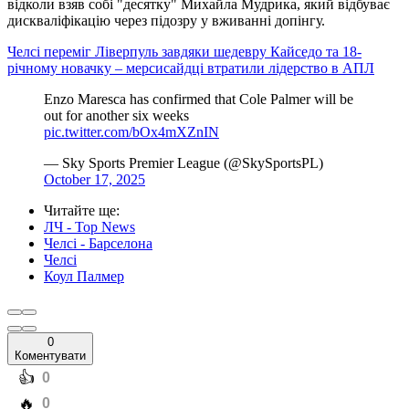
відколи взяв собі "десятку" Михайла Мудрика, який відбуває
дискваліфікацію через підозру у вживанні допінгу.
Челсі переміг Ліверпуль завдяки шедевру Кайседо та 18-
річному новачку – мерсисайдці втратили лідерство в АПЛ
Enzo Maresca has confirmed that Cole Palmer will be
out for another six weeks
pic.twitter.com/bOx4mXZnIN
— Sky Sports Premier League (@SkySportsPL)
October 17, 2025
Читайте ще
:
ЛЧ - Top News
Челсі - Барселона
Челсі
Коул Палмер
0
Коментувати
️👍
0
️🔥
0