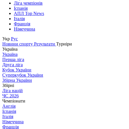
Ліга чемпіонів
Іспанія
АПЛ Top News
Італія
Франція
Німеччина
Укр
Рус
Новини спорту
Результати
Турніри
Україна
Україна
Перша ліга
Друга ліга
Кубок України
Суперкубок України
Збірна України
Збірні
Ліга націй
ЧС 2026
Чемпіонати
Англія
Іспанія
Італія
Німеччина
Франція