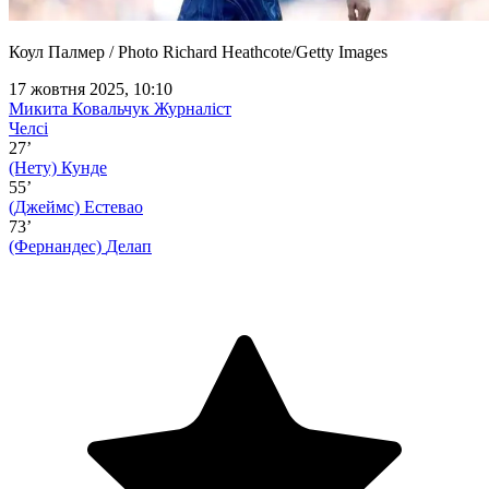
Коул Палмер / Photo Richard Heathcote/Getty Images
17 жовтня 2025, 10:10
Микита Ковальчук
Журналіст
Челсі
27’
(Нету)
Кунде
55’
(Джеймс)
Естевао
73’
(Фернандес)
Делап