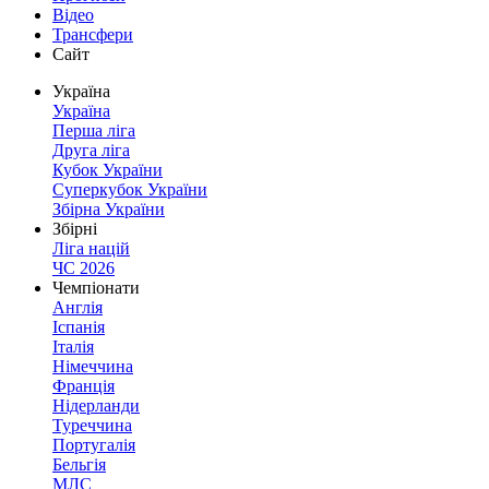
Відео
Трансфери
Сайт
Україна
Україна
Перша ліга
Друга ліга
Кубок України
Суперкубок України
Збірна України
Збірні
Ліга націй
ЧС 2026
Чемпіонати
Англія
Іспанія
Італія
Німеччина
Франція
Нідерланди
Туреччина
Португалія
Бельгія
МЛС