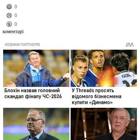
️😄
0
️😢
0
️🤬
0
коментарі