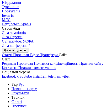
Нідерланди
Туреччина
Португалія
Бельгія
МЛС
Саудівська Аравія
Єврокубки
Ліга чемпіонів
Ліга Європи
Суперкубок УЄФА
Ліга конференцій
До всіх турнірів
Статті
Прогнози
Відео
Трансфери
Сайт
Сайт
Редакція
Прогнози
Політика конфіденційності
Правила сайту
Контакти
Правила коментування
Соціальні мережі
facebook
x
youtube
instagram
telegram
viber
Укр
Рус
Новини спорту
Результати
Турніри
Статті
Прогнози