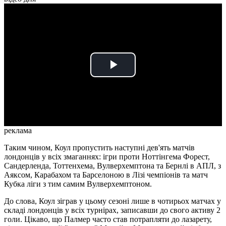
Play
Video
реклама
Таким чином, Коул пропустить наступні дев'ять матчів
лондонців у всіх змаганнях: ігри проти Ноттінгема Форест,
Сандерленда, Тоттенхема, Вулверхемптона та Бернлі в АПЛ, з
Аяксом, Карабахом та Барселоною в Лізі чемпіонів та матч
Кубка ліги з тим самим Вулверхемптоном.
До слова, Коул зіграв у цьому сезоні лише в чотирьох матчах у
складі лондонців у всіх турнірах, записавши до свого активу 2
голи. Цікаво, що Палмер часто став потрапляти до лазарету,