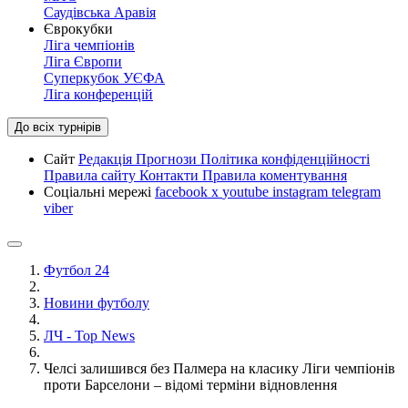
Саудівська Аравія
Єврокубки
Ліга чемпіонів
Ліга Європи
Суперкубок УЄФА
Ліга конференцій
До всіх турнірів
Сайт
Редакція
Прогнози
Політика конфіденційності
Правила сайту
Контакти
Правила коментування
Соціальні мережі
facebook
x
youtube
instagram
telegram
viber
Футбол 24
Новини футболу
ЛЧ - Top News
Челсі залишився без Палмера на класику Ліги чемпіонів
проти Барселони – відомі терміни відновлення