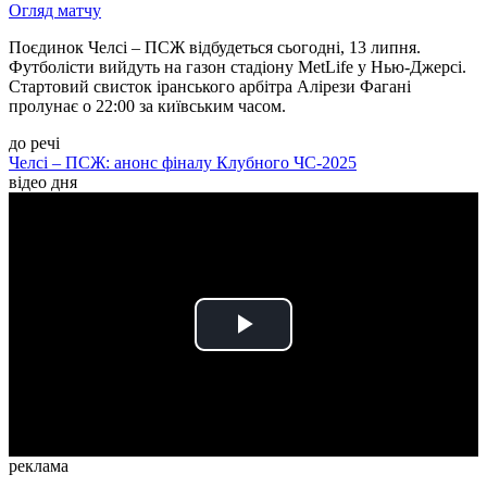
Огляд матчу
Поєдинок Челсі – ПСЖ відбудеться сьогодні, 13 липня.
Футболісти вийдуть на газон стадіону MetLife у Нью-Джерсі.
Стартовий свисток іранського арбітра Алірези Фагані
пролунає о 22:00 за київським часом.
до речі
Челсі – ПСЖ: анонс фіналу Клубного ЧС-2025
відео дня
Play
Video
реклама