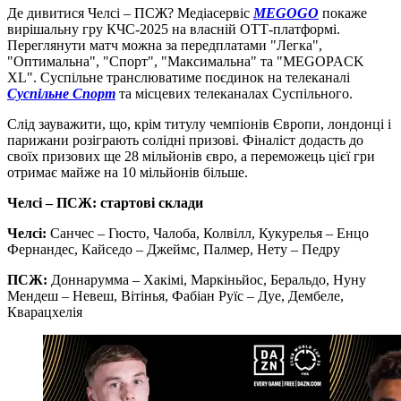
Де дивитися Челсі – ПСЖ? Медіасервіс
MEGOGO
покаже
вирішальну гру КЧС-2025 на власній ОТТ-платформі.
Переглянути матч можна за передплатами "Легка",
"Оптимальна", "Спорт", "Максимальна" та "MEGOPACK
XL". Суспільне транслюватиме поєдинок на телеканалі
Суспільне Спорт
та місцевих телеканалах Суспільного.
Слід зауважити, що, крім титулу чемпіонів Європи, лондонці і
парижани розіграють солідні призові. Фіналіст додасть до
своїх призових ще 28 мільйонів євро, а переможець цієї гри
отримає майже на 10 мільйонів більше.
Челсі – ПСЖ: стартові склади
Челсі:
Санчес
– Гюсто, Чалоба, Колвілл, Кукурелья – Енцо
Фернандес, Кайседо – Джеймс, Палмер, Нету – Педру
ПСЖ:
Доннарумма
– Хакімі, Маркіньйос, Беральдо, Нуну
Мендеш – Невеш, Вітінья, Фабіан Руїс – Дуе, Дембеле,
Кварацхелія