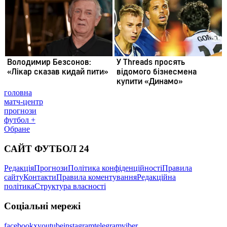
головна
матч-центр
прогнози
футбол +
Обране
САЙТ ФУТБОЛ 24
Редакція
Прогнози
Політика конфіденційності
Правила
сайту
Контакти
Правила коментування
Редакційна
політика
Структура власності
Соціальні мережі
facebook
x
youtube
instagram
telegram
viber