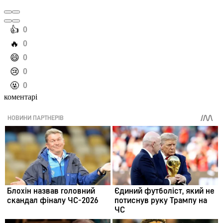
️👍
0
️🔥
0
️😄
0
️😢
0
️🤬
0
коментарі