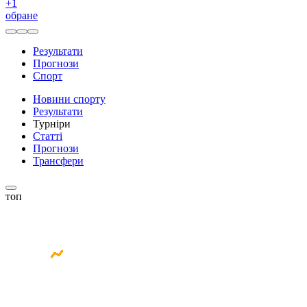
+
1
обране
Результати
Прогнози
Спорт
Новини спорту
Результати
Турніри
Статті
Прогнози
Трансфери
топ