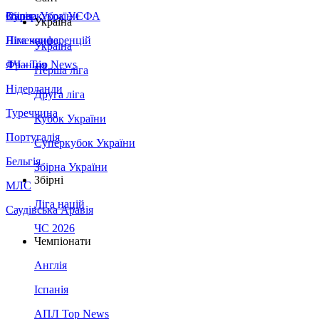
Збірна України
Італія
Суперкубок УЄФА
Україна
Німеччина
Ліга конференцій
Україна
Франція
ЛЧ - Top News
Перша ліга
Нідерланди
Друга ліга
Туреччина
Кубок України
Португалія
Суперкубок України
Бельгія
Збірна України
Збірні
МЛС
Ліга націй
Саудівська Аравія
ЧС 2026
Чемпіонати
Англія
Іспанія
АПЛ Top News