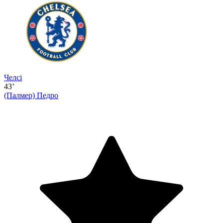
Челсі
43’
(Палмер)
Педро