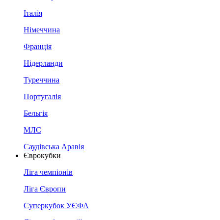
Італія
Німеччина
Франція
Нідерланди
Туреччина
Португалія
Бельгія
МЛС
Саудівська Аравія
Єврокубки
Ліга чемпіонів
Ліга Європи
Суперкубок УЄФА