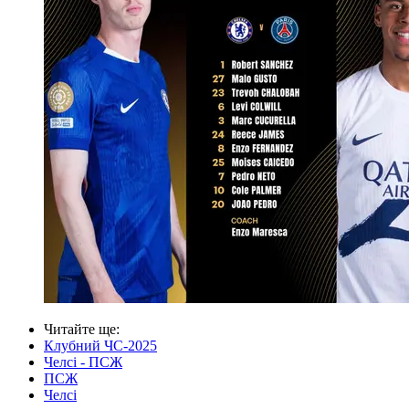
Читайте ще
:
Клубний ЧС-2025
Челсі - ПСЖ
ПСЖ
Челсі