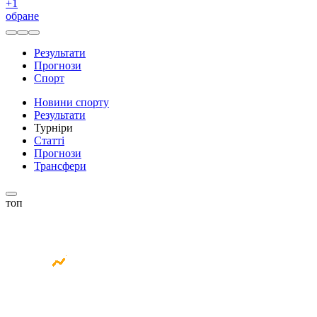
+
1
обране
Результати
Прогнози
Спорт
Новини спорту
Результати
Турніри
Статті
Прогнози
Трансфери
топ