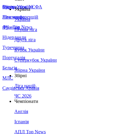
Збірна України
Італія
Суперкубок УЄФА
Україна
Німеччина
Ліга конференцій
Україна
Франція
ЛЧ - Top News
Перша ліга
Нідерланди
Друга ліга
Туреччина
Кубок України
Португалія
Суперкубок України
Бельгія
Збірна України
Збірні
МЛС
Ліга націй
Саудівська Аравія
ЧС 2026
Чемпіонати
Англія
Іспанія
АПЛ Top News