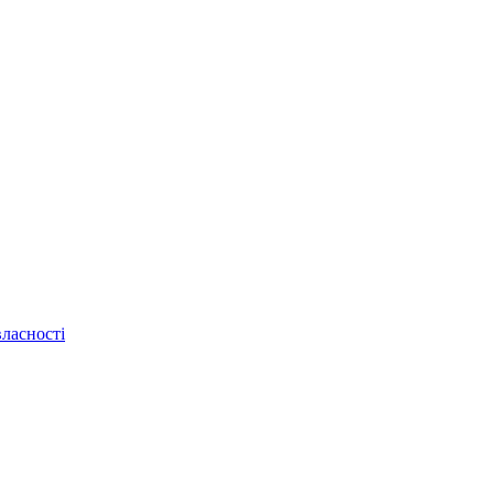
ласності