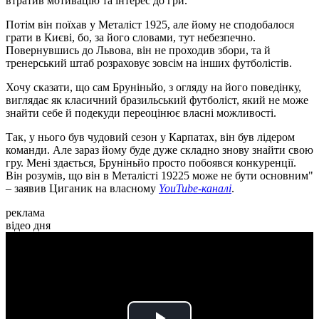
втратив мотивацію та інтерес до гри.
Потім він поїхав у Металіст 1925, але йому не сподобалося
грати в Києві, бо, за його словами, тут небезпечно.
Повернувшись до Львова, він не проходив збори, та й
тренерський штаб розраховує зовсім на інших футболістів.
Хочу сказати, що сам Бруніньйо, з огляду на його поведінку,
виглядає як класичний бразильський футболіст, який не може
знайти себе й подекуди переоцінює власні можливості.
Так, у нього був чудовий сезон у Карпатах, він був лідером
команди. Але зараз йому буде дуже складно знову знайти свою
гру. Мені здається, Бруніньйо просто побоявся конкуренції.
Він розумів, що він в Металісті 19225 може не бути основним"
– заявив Циганик на власному
YouTube-каналі
.
реклама
відео дня