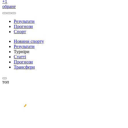
+
1
обране
Результати
Прогнози
Спорт
Новини спорту
Результати
Турніри
Статті
Прогнози
Трансфери
топ