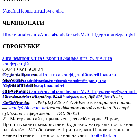
Україна
Перша ліга
Друга ліга
ЧЕМПІОНАТИ
Німеччина
Іспанія
Англія
Італія
Бельгія
МЛС
Нідерланди
Франція
П
ЄВРОКУБКИ
Ліга чемпіонів
Ліга Європи
Юнацька ліга УЄФА
Ліга
конференцій
САЙТ ФУТБОЛ 24
Редакція
Соціальні мережі
Прогнози
Політика конфіденційності
Правила
сайту
facebook
УКРАЇНА
Контакти
x
youtube
Правила коментування
instagram
telegram
viber
Редакційна
політика
Україна
ЧЕМПІОНАТИ
Перша ліга
Структура власності
Друга ліга
Німеччина
ЄВРОКУБКИ
Іспанія
Англія
Італія
Бельгія
МЛС
Нідерланди
Франція
П
Ліга чемпіонів
Онлайн-медіа «Футбол 24»
Ліга Європи
Юнацька ліга УЄФА
пл. Галицька, буд. 15, м. Львів,
Ліга
конференцій
79008
Телефон +380 (32) 229-77-77
Адреса електронної пошти
—
legal@24tv.com.ua
Ідентифікатор онлайн-медіа в Реєстрі
суб’єктів у сфері медіа — R40-06058
21+
Матеріали сайту призначені для осіб старше 21 року
При цитуванні і використанні будь-яких матеріалів посилання
на "Футбол 24" обов'язкове. При цитуванні і використанні в
мережі Інтернет гіперпосилання на сайт
football24.ua