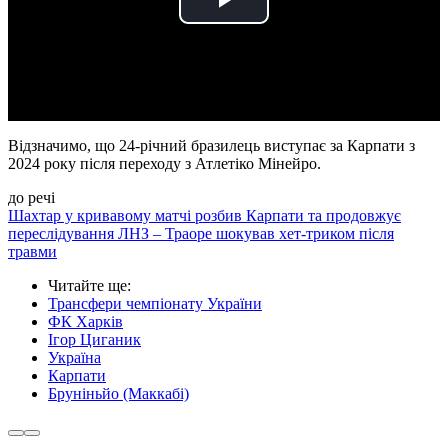
Play
Video
Відзначимо, що 24-річний бразилець виступає за Карпати з
2024 року після переходу з Атлетіко Мінейро.
до речі
Шахтар у кривавому матчі розбив Карпати та продовжує
переслідування ЛНЗ – Траоре шокував хет-триком після
травми
Читайте ще
:
Трансфери чемпіонату України
ФК Харків
Ігор Циганик
Україна
Карпати
Бруніньйо (Маккабі)