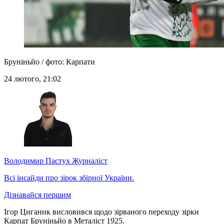
Бруніньйо / фото: Карпати
24 лютого, 21:02
Володимир Пастух
Журналіст
Всі інсайди про зірок збірної України.
Дізнавайся першим
Ігор Циганик висловився щодо зірваного переходу зірки
Карпат Бруніньйо в Металіст 1925.