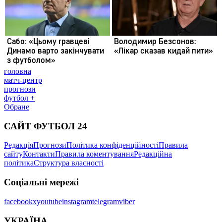
головна
матч-центр
прогнози
футбол +
Обране
САЙТ ФУТБОЛ 24
Редакція
Прогнози
Політика конфіденційності
Правила
сайту
Контакти
Правила коментування
Редакційна
політика
Структура власності
Соціальні мережі
facebook
x
youtube
instagram
telegram
viber
УКРАЇНА