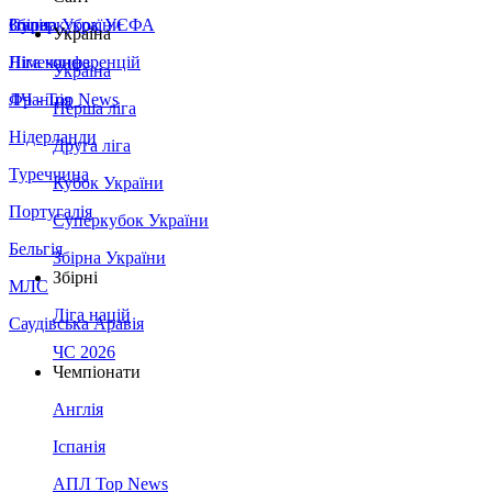
Збірна України
Італія
Суперкубок УЄФА
Україна
Німеччина
Ліга конференцій
Україна
Франція
ЛЧ - Top News
Перша ліга
Нідерланди
Друга ліга
Туреччина
Кубок України
Португалія
Суперкубок України
Бельгія
Збірна України
Збірні
МЛС
Ліга націй
Саудівська Аравія
ЧС 2026
Чемпіонати
Англія
Іспанія
АПЛ Top News