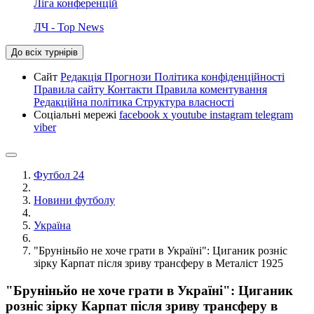
Ліга конференцій
ЛЧ - Top News
До всіх турнірів
Сайт
Редакція
Прогнози
Політика конфіденційності
Правила сайту
Контакти
Правила коментування
Редакційна політика
Структура власності
Соціальні мережі
facebook
x
youtube
instagram
telegram
viber
Футбол 24
Новини футболу
Україна
"Бруніньйо не хоче грати в Україні": Циганик розніс
зірку Карпат після зриву трансферу в Металіст 1925
"Бруніньйо не хоче грати в Україні": Циганик
розніс зірку Карпат після зриву трансферу в