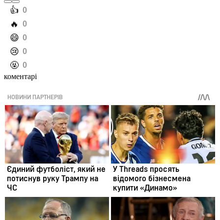
️👍
0
️🔥
0
️😄
0
️😢
0
️🤬
0
коментарі