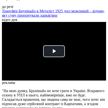
до речі
Трансфер Бруніньйо в Металіст 1925 досі можливий – відомо,
яку суму пропонували харків'яни
відео дня
Play
Video
реклама
"На мою думку, Бруніньйо не хоче грати в Україні. Яскравого
сезону в УПЛ в нього, найімовірніше, вже не буде.
Складається враження, що людина сама не знає, чого хоче: він
підписав дуже серйозний контракт із Карпатами, а згодом