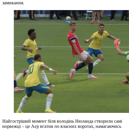
замикання.
Найгостріший момент біля володінь Нюланда створили самі
норвежці – це Аєр вгатив по власних воротах, намагаючись