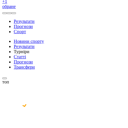
+
1
обране
Результати
Прогнози
Спорт
Новини спорту
Результати
Турніри
Статті
Прогнози
Трансфери
топ