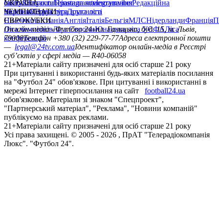
сайту
facebook
УКРАЇНА
Контакти
x
youtube
Правила коментування
instagram
telegram
viber
Редакційна
політика
Україна
ЧЕМПІОНАТИ
Перша ліга
Структура власності
Друга ліга
Німеччина
ЄВРОКУБКИ
Іспанія
Англія
Італія
Бельгія
МЛС
Нідерланди
Франція
П
Ліга чемпіонів
Онлайн-медіа «Футбол 24»
Ліга Європи
Юнацька ліга УЄФА
пл. Галицька, буд. 15, м. Львів,
Ліга
конференцій
79008
Телефон +380 (32) 229-77-77
Адреса електронної пошти
—
legal@24tv.com.ua
Ідентифікатор онлайн-медіа в Реєстрі
суб’єктів у сфері медіа — R40-06058
21+
Матеріали сайту призначені для осіб старше 21 року
При цитуванні і використанні будь-яких матеріалів посилання
на "Футбол 24" обов'язкове. При цитуванні і використанні в
мережі Інтернет гіперпосилання на сайт
football24.ua
обов'язкове. Матеріали зі знаком "Спецпроект",
"Партнерський матеріал", "Реклама", "Новини компаній"
публікуємо на правах реклами.
21+
Матеріали сайту призначені для осіб старше 21 року
Усi права захищенi. © 2005 -
2026
, ПрАТ "Телерадіокомпанія
Люкс". "Футбол 24".