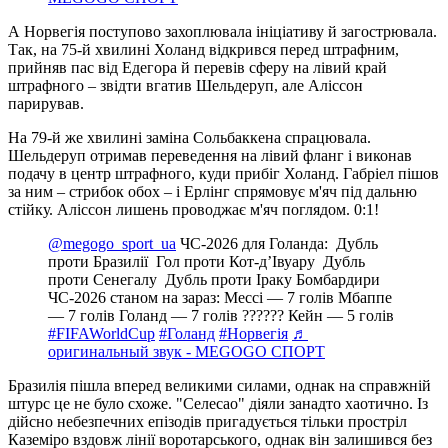
А Норвегія поступово захоплювала ініціативу й загострювала.
Так, на 75-й хвилині Холанд відкрився перед штрафним,
прийняв пас від Едегора й перевів сферу на лівий край
штрафного – звідти вгатив Шельдеруп, але Аліссон
парирував.
На 79-й же хвилині заміна Сольбаккена спрацювала.
Шельдеруп отримав переведення на лівий фланг і виконав
подачу в центр штрафного, куди прибіг Холанд. Габріел пішов
за ним – стрибок обох – і Ерлінг спрямовує м'яч під дальню
стійку. Аліссон лишень проводжає м'яч поглядом. 0:1!
@megogo_sport_ua
ЧС-2026 для Голанда: ️️ Дубль
проти Бразилії ️ Гол проти Кот-дʼІвуару ️️ Дубль
проти Сенегалу ️️ Дубль проти Іраку Бомбардири
ЧС-2026 станом на зараз: Мессі — 7 голів Мбаппе
— 7 голів Голанд — 7 голів ?????? Кейн — 5 голів
#FIFAWorldCup
#Голанд
#Норвегія
♬
оригинальный звук - MEGOGO СПОРТ
Бразилія пішла вперед великими силами, однак на справжній
штурс це не було схоже. "Селесао" діяли занадто хаотично. Із
дійсно небезпечних епізодів пригадується тільки простріл
Каземіро вздовж лінії воротарського, однак він залишився без