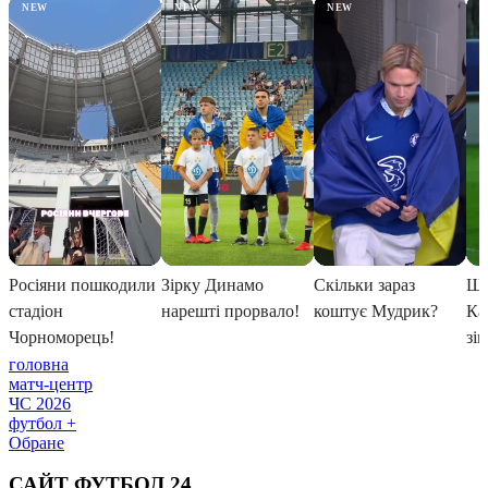
головна
матч-центр
ЧС 2026
футбол +
Обране
САЙТ ФУТБОЛ 24