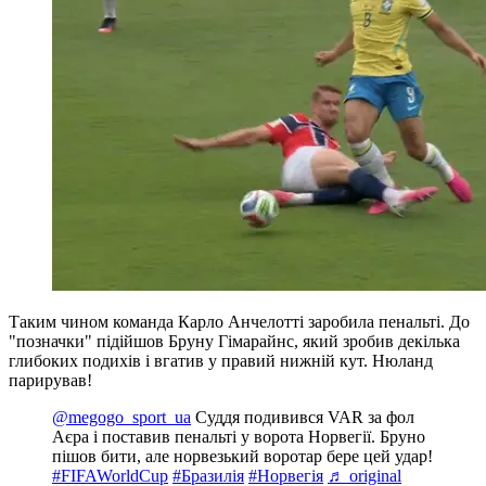
Таким чином команда Карло Анчелотті заробила пенальті. До
"позначки" підійшов Бруну Гімарайнс, який зробив декілька
глибоких подихів і вгатив у правий нижній кут. Нюланд
парирував!
@megogo_sport_ua
Суддя подивився VAR за фол
Аєра і поставив пенальті у ворота Норвегії. Бруно
пішов бити, але норвезький воротар бере цей удар!️
#FIFAWorldCup
#Бразилія
#Норвегія
♬ original