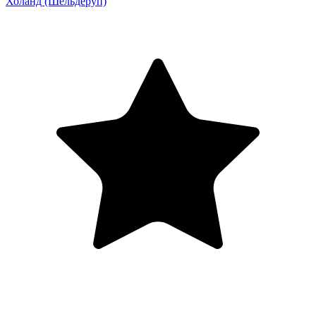
Холанд
(Шельдеруп)