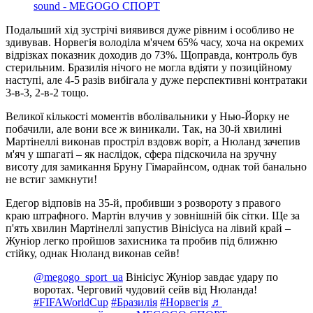
sound - MEGOGO СПОРТ
Подальший хід зустрічі виявився дуже рівним і особливо не
здивував. Норвегія володіла м'ячем 65% часу, хоча на окремих
відрізках показник доходив до 73%. Щоправда, контроль був
стерильним. Бразилія нічого не могла вдіяти у позиційному
наступі, але 4-5 разів вибігала у дуже перспективні контратаки
3-в-3, 2-в-2 тощо.
Великої кількості моментів вболівальники у Нью-Йорку не
побачили, але вони все ж виникали. Так, на 30-й хвилині
Мартінеллі виконав простріл вздовж воріт, а Нюланд зачепив
м'яч у шпагаті – як наслідок, сфера підскочила на зручну
висоту для замикання Бруну Гімарайнсом, однак той банально
не встиг замкнути!
Едегор відповів на 35-й, пробивши з розвороту з правого
краю штрафного. Мартін влучив у зовнішній бік сітки. Ще за
п'ять хвилин Мартінеллі запустив Вінісіуса на лівий край –
Жуніор легко пройшов захисника та пробив під ближню
стійку, однак Нюланд виконав сейв!
@megogo_sport_ua
Вінісіус Жуніор завдає удару по
воротах. Черговий чудовий сейв від Нюланда!
#FIFAWorldCup
#Бразилія
#Норвегія
♬