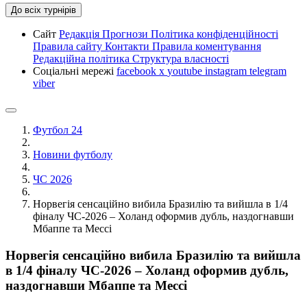
До всіх турнірів
Сайт
Редакція
Прогнози
Політика конфіденційності
Правила сайту
Контакти
Правила коментування
Редакційна політика
Структура власності
Соціальні мережі
facebook
x
youtube
instagram
telegram
viber
Футбол 24
Новини футболу
ЧС 2026
Норвегія сенсаційно вибила Бразилію та вийшла в 1/4
фіналу ЧС-2026 – Холанд оформив дубль, наздогнавши
Мбаппе та Мессі
Норвегія сенсаційно вибила Бразилію та вийшла
в 1/4 фіналу ЧС-2026 – Холанд оформив дубль,
наздогнавши Мбаппе та Мессі