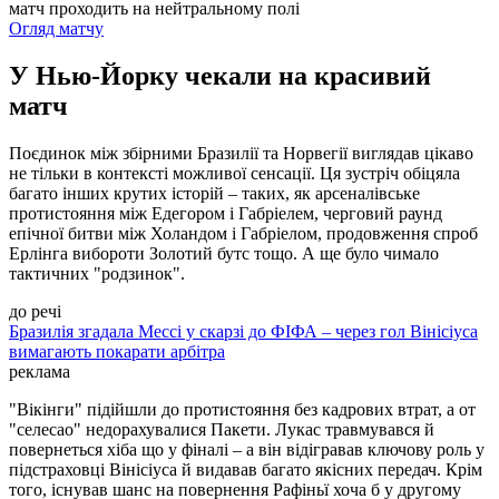
матч проходить на нейтральному полі
Огляд матчу
У Нью-Йорку чекали на красивий
матч
Поєдинок між збірними Бразилії та Норвегії виглядав цікаво
не тільки в контексті можливої сенсації. Ця зустріч обіцяла
багато інших крутих історій – таких, як арсеналівське
протистояння між Едегором і Габріелем, черговий раунд
епічної битви між Холандом і Габріелом, продовження спроб
Ерлінга вибороти Золотий бутс тощо. А ще було чимало
тактичних "родзинок".
до речі
Бразилія згадала Мессі у скарзі до ФІФА – через гол Вінісіуса
вимагають покарати арбітра
реклама
"Вікінги" підійшли до протистояння без кадрових втрат, а от
"селесао" недорахувалися Пакети. Лукас травмувався й
повернеться хіба що у фіналі – а він відігравав ключову роль у
підстраховці Вінісіуса й видавав багато якісних передач. Крім
того, існував шанс на повернення Рафіньї хоча б у другому