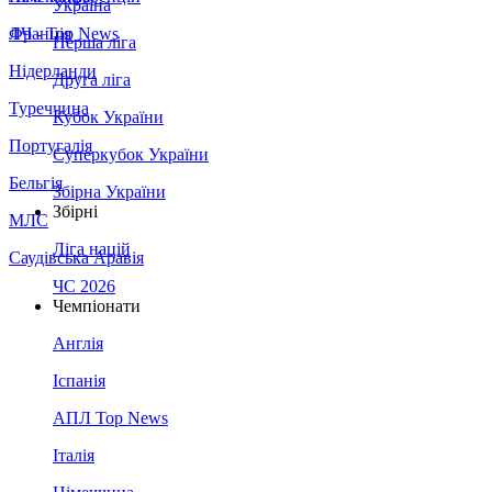
Україна
Франція
ЛЧ - Top News
Перша ліга
Нідерланди
Друга ліга
Туреччина
Кубок України
Португалія
Суперкубок України
Бельгія
Збірна України
Збірні
МЛС
Ліга націй
Саудівська Аравія
ЧС 2026
Чемпіонати
Англія
Іспанія
АПЛ Top News
Італія