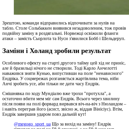
Зрештою, команди відправились відпочивати за нулів на
табло. Столе Сольбаккен виявився незадоволеним, тож провів
подвійну заміну в роздягальні. Норвежці освіжили фланги
атаки – замість Сьорлота та Нуси з'явилися Бобб і Шельдеруп.
Заміни і Холанд зробили результат
Особливого ефекту на старті другого тайму цей хід не приніс,
але й бразильці нічого не створили. Тоді Карло Анчелотті
наважився зняти Кунью, випустивши на поле "ненависного"
Ендріка. У соцмережах розганяється жартівлива тема, ніби
Анчі зробить усе, аби тільки не дати часу Ендрік.
Смішнявка по ходу Мундіалю вже трохи "протухла", а
остаточно вбити мем міг сам Ендрік. Всього через хвилину
після появи на полі форвард вирвався віч-на-віч з Нюландом –
і навіть переграв його (асист, звісно ж, віддав Вінісіус). Втім,
Ендрік завершив ударом повз дальній кут!
@megogo_sport_ua
Що за вихід на заміну! Ендрік