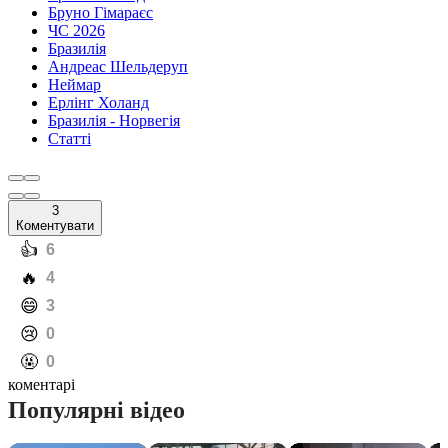
Бруно Гімараєс
ЧС 2026
Бразилія
Андреас Шельдеруп
Неймар
Ерлінг Холанд
Бразилія - Норвегія
Статті
3
Коментувати
️👍
6
️🔥
4
️😄
3
️😢
0
️🤬
0
коментарі