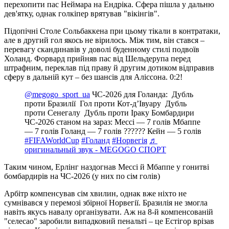
перехопити пас Неймара на Ендріка. Сфера пішла у дальню
дев'ятку, однак голкіпер врятував "вікінгів".
Підопічні Столе Сольбаккена при цьому тікали в контратаки,
але в другий гол якось не вірилось. Між тим, він стався –
перевагу скандинавів у доволі буденному стилі подвоїв
Холанд. Форвард прийняв пас від Шельдерупа перед
штрафним, переклав під праву й другим дотиком відправив
сферу в дальній кут – без шансів для Аліссона. 0:2!
@megogo_sport_ua
ЧС-2026 для Голанда: ️️ Дубль
проти Бразилії ️ Гол проти Кот-дʼІвуару ️️ Дубль
проти Сенегалу ️️ Дубль проти Іраку Бомбардири
ЧС-2026 станом на зараз: Мессі — 7 голів Мбаппе
— 7 голів Голанд — 7 голів ?????? Кейн — 5 голів
#FIFAWorldCup
#Голанд
#Норвегія
♬
оригинальный звук - MEGOGO СПОРТ
Таким чином, Ерлінг наздогнав Мессі й Мбаппе у гонитві
бомбардирів на ЧС-2026 (у них по сім голів)
Арбітр компенсував сім хвилин, однак вже ніхто не
сумнівався у перемозі збірної Норвегії. Бразилія не змогла
навіть якусь навалу організувати. Аж на 8-й компенсованій
"селесао" заробили випадковий пенальті – це Естігор врізав