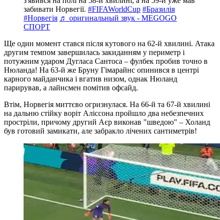
з'явився на полі на 58-й хвилині, а на 59-й уже мав
забивати Норвегії.
#FIFAWorldCup
#Бразилія
#Норвегія
♬ оригинальный звук - MEGOGO
СПОРТ
Ще один момент стався після кутового на 62-й хвилині. Атака
другим темпом завершилась закиданням у периметр і
потужним ударом Дугласа Сантоса – фулбек пробив точно в
Нюланда! На 63-й же Бруну Гімарайнс опинився в центрі
карного майданчика і вгатив низом, однак Нюланд
парирував, а лайнсмен помітив офсайд.
Втім, Норвегія миттєво огризнулася. На 66-й та 67-й хвилині
на дальню стійку воріт Аліссона пройшло два небезпечних
простріли, причому другий Аєр виконав "шведою" – Холанд
був готовий замикати, але забракло лічених сантиметрів!