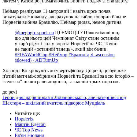
ліктем у Каземіро, намагаючись вибити подачу зі стандарту.
Неймар реалізував 11-метровий і навіть щось почав
виказувати Нюланду, але рахунок на табло говорив більше.
Норвегія вибила Бразилію. Неймар ридав, немов дитина.
@megogo_sport_ua
ЦІ ЕМОЦІЇ ? Цілком імовірно,
що для нього цей Чемпіонат Світу стане останнім
у карʼєрі, як і гол у ворота Норвегії на ЧС. Точно
не такий «останній танець», який він бачив
#FIFAWorldCup
#Неймар
#Бразилія
♬ ascension
(slowed) - ADTurnUp
Холанд і Ко крокують до чвертьфіналу. До речі, це був вже
п'ятий матч між збірними Норвегії та Бразилії за всю історію –
"селесао" не виграли жодного, зазнавши трьох поразок.
до речі
Герой дня: радів поразці Лобановського, але натерпівся від
Шахтаря – шкільний вчитель підкорює Мундіаль
Читайте ще
:
Норвегія
Мартін Едегор
ЧС Top News
Ер'ян Нюланд