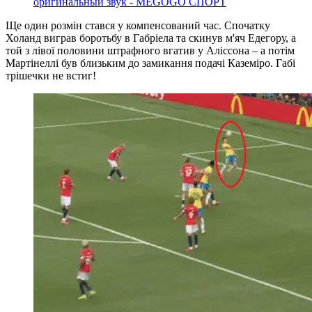
оригинальный звук - MEGOGO СПОРТ
Ще один розмін стався у компенсований час. Спочатку
Холанд виграв боротьбу в Габріела та скинув м'яч Едегору, а
той з лівої половини штрафного вгатив у Аліссона – а потім
Мартінеллі був близьким до замикання подачі Каземіро. Габі
трішечки не встиг!