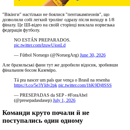
"Вікінги" настільки не боялися "пентакампеонів", що
дозволили собі легкий тролінг одразу після виходу в 1/8
фіналу. Це ШІ-відео на своїй сторінці виклала норвезька
федерація футболу.
NO ESTÁN PREPARADOS. ️
pic.twitter.com/lzuwUionLd
— Fútbol Noruego (@NoruegArg)
June 30, 2026
Але бразильські фани тут же доробили відосик, зробивши
фінальним босом Каземіро.
Tá pra nascer um país que vença o Brasil na resenha
https://t.co/5e3YIdv2pk
pic.twitter.com/1bK9Dj8SSS
— PRESEPADAS da SEP - #ForaAbel
(@presepadasdasep)
July 1, 2026
Команди круто почали й не
поступались один одному