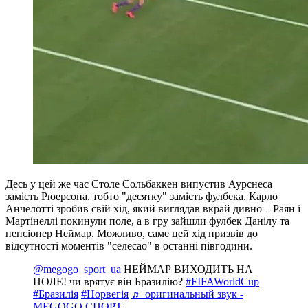
Десь у цей же час Столе Сольбаккен випустив Аурснеса
замість Рюерсона, тобто "десятку" замість фулбека. Карло
Анчелотті зробив свій хід, який виглядав вкрай дивно – Раян і
Мартінеллі покинули поле, а в гру зайшли фулбек Данілу та
пенсіонер Неймар. Можливо, саме цей хід призвів до
відсутності моментів "селесао" в останні півгодини.
@megogo_sport_ua
НЕЙМАР ВИХОДИТЬ НА
ПОЛЕ! чи врятує він Бразилію?
#FIFAWorldCup
#Бразилія
#Норвегія
♬ оригинальный звук -
MEGOGO СПОРТ