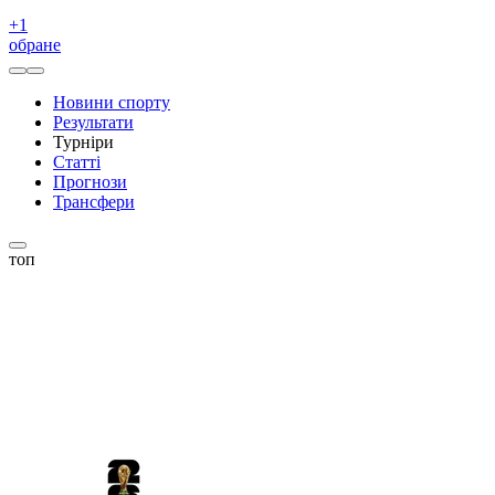
+
1
обране
Новини спорту
Результати
Турніри
Статті
Прогнози
Трансфери
топ