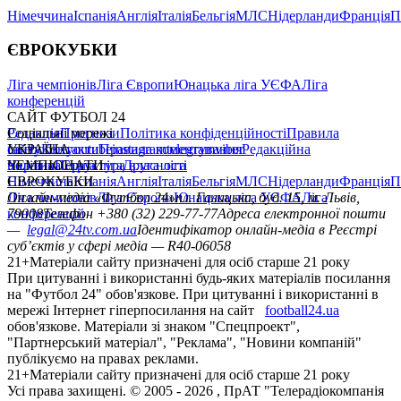
Німеччина
Іспанія
Англія
Італія
Бельгія
МЛС
Нідерланди
Франція
П
ЄВРОКУБКИ
Ліга чемпіонів
Ліга Європи
Юнацька ліга УЄФА
Ліга
конференцій
САЙТ ФУТБОЛ 24
Редакція
Соціальні мережі
Прогнози
Політика конфіденційності
Правила
сайту
facebook
УКРАЇНА
Контакти
x
youtube
Правила коментування
instagram
telegram
viber
Редакційна
політика
Україна
ЧЕМПІОНАТИ
Перша ліга
Структура власності
Друга ліга
Німеччина
ЄВРОКУБКИ
Іспанія
Англія
Італія
Бельгія
МЛС
Нідерланди
Франція
П
Ліга чемпіонів
Онлайн-медіа «Футбол 24»
Ліга Європи
Юнацька ліга УЄФА
пл. Галицька, буд. 15, м. Львів,
Ліга
конференцій
79008
Телефон +380 (32) 229-77-77
Адреса електронної пошти
—
legal@24tv.com.ua
Ідентифікатор онлайн-медіа в Реєстрі
суб’єктів у сфері медіа — R40-06058
21+
Матеріали сайту призначені для осіб старше 21 року
При цитуванні і використанні будь-яких матеріалів посилання
на "Футбол 24" обов'язкове. При цитуванні і використанні в
мережі Інтернет гіперпосилання на сайт
football24.ua
обов'язкове. Матеріали зі знаком "Спецпроект",
"Партнерський матеріал", "Реклама", "Новини компаній"
публікуємо на правах реклами.
21+
Матеріали сайту призначені для осіб старше 21 року
Усi права захищенi. © 2005 -
2026
, ПрАТ "Телерадіокомпанія