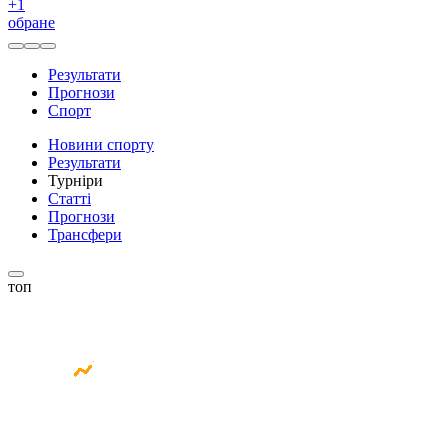
+
1
обране
Результати
Прогнози
Спорт
Новини спорту
Результати
Турніри
Статті
Прогнози
Трансфери
топ