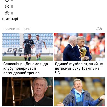
️😄
️😢
0
️🤬
0
коментарі