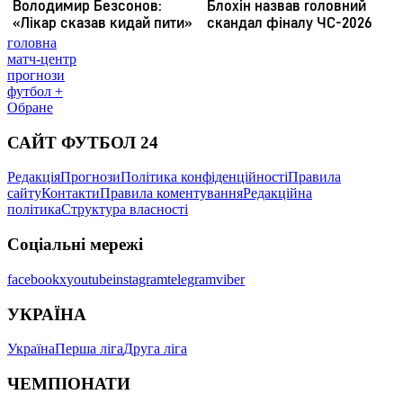
головна
матч-центр
прогнози
футбол +
Обране
САЙТ ФУТБОЛ 24
Редакція
Прогнози
Політика конфіденційності
Правила
сайту
Контакти
Правила коментування
Редакційна
політика
Структура власності
Соціальні мережі
facebook
x
youtube
instagram
telegram
viber
УКРАЇНА
Україна
Перша ліга
Друга ліга
ЧЕМПІОНАТИ