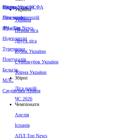
Збірна України
Італія
Суперкубок УЄФА
Україна
Німеччина
Ліга конференцій
Україна
Франція
ЛЧ - Top News
Перша ліга
Нідерланди
Друга ліга
Туреччина
Кубок України
Португалія
Суперкубок України
Бельгія
Збірна України
Збірні
МЛС
Ліга націй
Саудівська Аравія
ЧС 2026
Чемпіонати
Англія
Іспанія
АПЛ Top News