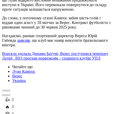
що Луан відкрито висловив небажання продовжувати
виступи в Україні. Його переконали повернутися до складу,
проте ситуація залишається напруженою.
До слова, у поточному сезоні Кампос забив шість голів і
віддав один асист у 18 матчах за Верес. Контракт футболіста з
рівнянами чинний до 30 червня 2025 року.
Нагадаємо, раніше спортивний директор Вереса Юрій
Габовда
заявляв
, що клуб має намір викупити бразильського
вінгера.
Ворскла здолала Динамо Батумі, Верес поступився чемпіону
Латвії, ЛНЗ програв норвежцям – спаринги клубів УПЛ
Читайте ще
:
Луан Кампос
Верес
Україна
️👍
0
️🔥
0
0