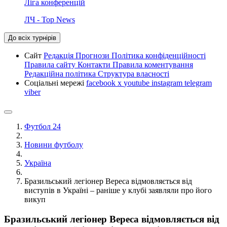
Ліга конференцій
ЛЧ - Top News
До всіх турнірів
Сайт
Редакція
Прогнози
Політика конфіденційності
Правила сайту
Контакти
Правила коментування
Редакційна політика
Структура власності
Соціальні мережі
facebook
x
youtube
instagram
telegram
viber
Футбол 24
Новини футболу
Україна
Бразильський легіонер Вереса відмовляється від
виступів в Україні – раніше у клубі заявляли про його
викуп
Бразильський легіонер Вереса відмовляється від