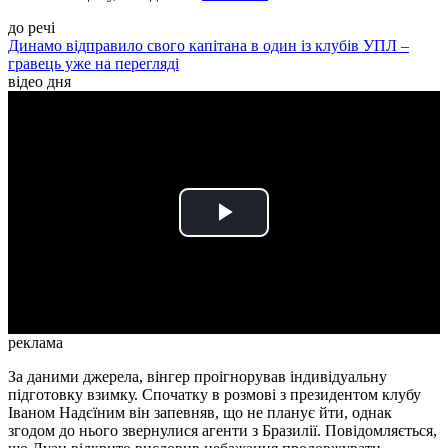
до речі
Динамо відправило свого капітана в один із клубів УПЛ –
гравець уже на перегляді
відео дня
Play
Video
реклама
За даними джерела, вінгер проігнорував індивідуальну
підготовку взимку. Спочатку в розмові з президентом клубу
Іваном Надєїним він запевняв, що не планує йти, однак
згодом до нього звернулися агенти з Бразилії. Повідомляється,