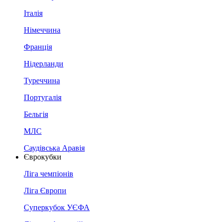
Італія
Німеччина
Франція
Нідерланди
Туреччина
Португалія
Бельгія
МЛС
Саудівська Аравія
Єврокубки
Ліга чемпіонів
Ліга Європи
Суперкубок УЄФА