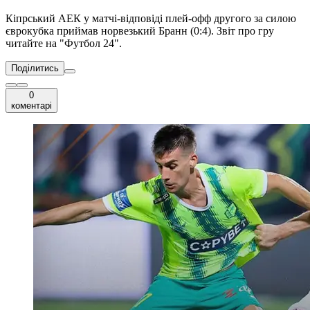
Кіпрський АЕК у матчі-відповіді плей-офф другого за силою
єврокубка приймав норвезький Бранн (0:4). Звіт про гру
читайте на "Футбол 24".
Поділитись
0
коментарі