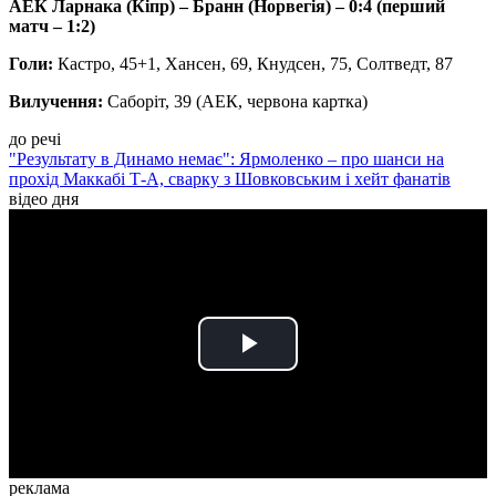
АЕК Ларнака (Кіпр) – Бранн (Норвегія) – 0:4 (перший
матч – 1:2)
Голи:
Кастро, 45+1, Хансен, 69, Кнудсен, 75, Солтведт, 87
Вилучення:
Саборіт, 39 (АЕК, червона картка)
до речі
"Результату в Динамо немає": Ярмоленко – про шанси на
прохід Маккабі Т-А, сварку з Шовковським і хейт фанатів
відео дня
Play
Video
реклама