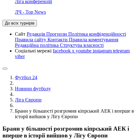
Ліга конференцій
ЛЧ - Top News
До всіх турнірів
Сайт
Редакція
Прогнози
Політика конфіденційності
Правила сайту
Контакти
Правила коментування
Редакційна політика
Структура власності
Соціальні мережі
facebook
x
youtube
instagram
telegram
viber
Футбол 24
Новини футболу
Ліга Європи
Бранн у більшості розгромив кіпрський АЕК і вперше в
історії вийшов у Лігу Європи
Бранн у більшості розгромив кіпрський АЕК і
вперше в історії вийшов у Лігу Європи