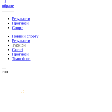
+
1
обране
Результати
Прогнози
Спорт
Новини спорту
Результати
Турніри
Статті
Прогнози
Трансфери
топ