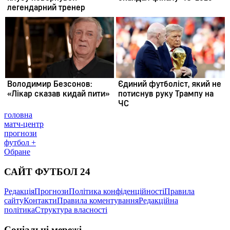
головна
матч-центр
прогнози
футбол +
Обране
САЙТ ФУТБОЛ 24
Редакція
Прогнози
Політика конфіденційності
Правила
сайту
Контакти
Правила коментування
Редакційна
політика
Структура власності
Соціальні мережі