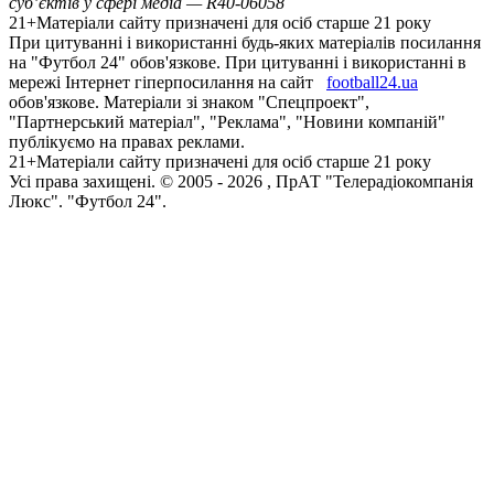
суб’єктів у сфері медіа — R40-06058
21+
Матеріали сайту призначені для осіб старше 21 року
При цитуванні і використанні будь-яких матеріалів посилання
на "Футбол 24" обов'язкове. При цитуванні і використанні в
мережі Інтернет гіперпосилання на сайт
football24.ua
обов'язкове. Матеріали зі знаком "Спецпроект",
"Партнерський матеріал", "Реклама", "Новини компаній"
публікуємо на правах реклами.
21+
Матеріали сайту призначені для осіб старше 21 року
Усi права захищенi. © 2005 -
2026
, ПрАТ "Телерадіокомпанія
Люкс". "Футбол 24".