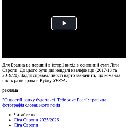
Play
Video
Для Бранна це перший в історії вихід в основний етап Ліги
Європи. До цього були дві невдалі кваліфікації (2017/18 та
2019/20). Задля справедливості варто зазначити, що команда
шість разів грала в Кубку УЄФА.
реклама
"О шостій ранку буде таксі. Тебе хоче Реал": трагічна
фотографія словацького генія
Читайте ще
:
Ліга Європи 2025/2026
Ліга Європи