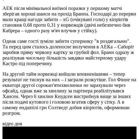
АЕК після мінімальної виїзної поразки у першому матчі
зберігав хороші шанси на прохід Бранна. Господарі до перерви
мали кращі нагоди забити – хG (очікувані голи) у кіпріотів
становив 0,68 проти 0,31 у норвежців (двічі небезпечно бив
Кабрера – одного разу м'яч влучив у стійку).
Однак саме гості зуміли забити супернику "в роздягальню".
Та перед цим сталось доленосне вилучення в АЕКа – Саборіт
заробив пряму червону картку за грубий фол. Бранн одразу ж
реалізував чисельну більшість завдяки майстерному удару
Кастро під поперечину.
На другий тайм норвежці вийшли впевненішими – тепер
результат не тиснув на них – і заграли розкутіше. Гол Фінне на
екваторі другої сорокап'ятихвилинки не зарахували через
офсайд, однак вже за хвилину за партнера реабілітувався
Хансен. Через 6 хвилин Кнудсен вистрибнув вище за інших
після подачі кутового і головою вгатив сферу у сітку. А в
самому ендшпілі гри Солтведт добив кіпріотів, оформивши
розгром.
відео дня