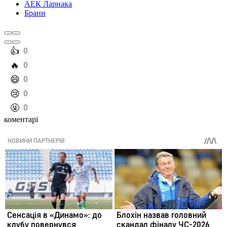
АЕК Ларнака
Бранн
️👍
0
️🔥
0
️😄
0
️😢
0
️🤬
0
коментарі