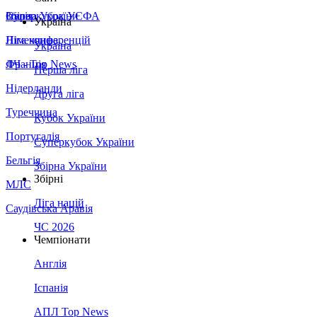
Збірна України
Італія
Суперкубок УЄФА
Україна
Німеччина
Ліга конференцій
Україна
Франція
ЛЧ - Top News
Перша ліга
Нідерланди
Друга ліга
Туреччина
Кубок України
Португалія
Суперкубок України
Бельгія
Збірна України
Збірні
МЛС
Ліга націй
Саудівська Аравія
ЧС 2026
Чемпіонати
Англія
Іспанія
АПЛ Top News