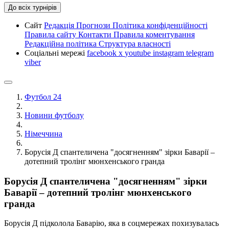
До всіх турнірів
Сайт
Редакція
Прогнози
Політика конфіденційності
Правила сайту
Контакти
Правила коментування
Редакційна політика
Структура власності
Соціальні мережі
facebook
x
youtube
instagram
telegram
viber
Футбол 24
Новини футболу
Німеччина
Борусія Д спантеличена "досягненням" зірки Баварії –
дотепний тролінг мюнхенського гранда
Борусія Д спантеличена "досягненням" зірки
Баварії – дотепний тролінг мюнхенського
гранда
Борусія Д підколола Баварію, яка в соцмережах похизувалась