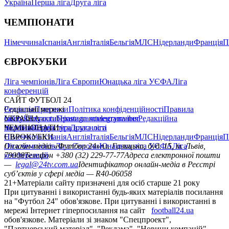
Україна
Перша ліга
Друга ліга
ЧЕМПІОНАТИ
Німеччина
Іспанія
Англія
Італія
Бельгія
МЛС
Нідерланди
Франція
П
ЄВРОКУБКИ
Ліга чемпіонів
Ліга Європи
Юнацька ліга УЄФА
Ліга
конференцій
САЙТ ФУТБОЛ 24
Редакція
Соціальні мережі
Прогнози
Політика конфіденційності
Правила
сайту
facebook
УКРАЇНА
Контакти
x
youtube
Правила коментування
instagram
telegram
viber
Редакційна
політика
Україна
ЧЕМПІОНАТИ
Перша ліга
Структура власності
Друга ліга
Німеччина
ЄВРОКУБКИ
Іспанія
Англія
Італія
Бельгія
МЛС
Нідерланди
Франція
П
Ліга чемпіонів
Онлайн-медіа «Футбол 24»
Ліга Європи
Юнацька ліга УЄФА
пл. Галицька, буд. 15, м. Львів,
Ліга
конференцій
79008
Телефон +380 (32) 229-77-77
Адреса електронної пошти
—
legal@24tv.com.ua
Ідентифікатор онлайн-медіа в Реєстрі
суб’єктів у сфері медіа — R40-06058
21+
Матеріали сайту призначені для осіб старше 21 року
При цитуванні і використанні будь-яких матеріалів посилання
на "Футбол 24" обов'язкове. При цитуванні і використанні в
мережі Інтернет гіперпосилання на сайт
football24.ua
обов'язкове. Матеріали зі знаком "Спецпроект",
"Партнерський матеріал", "Реклама", "Новини компаній"