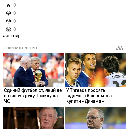
️🔥
0
️😄
0
️😢
0
️🤬
0
коментарі