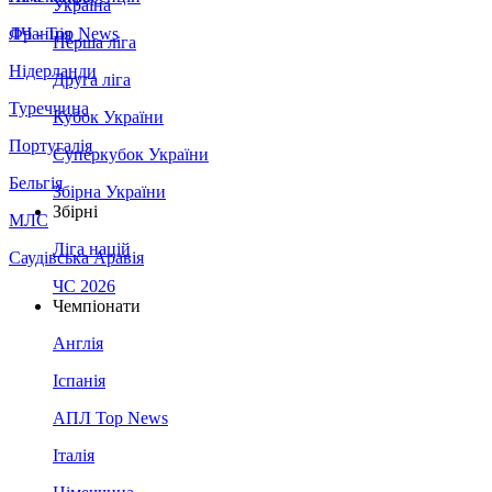
Україна
Франція
ЛЧ - Top News
Перша ліга
Нідерланди
Друга ліга
Туреччина
Кубок України
Португалія
Суперкубок України
Бельгія
Збірна України
Збірні
МЛС
Ліга націй
Саудівська Аравія
ЧС 2026
Чемпіонати
Англія
Іспанія
АПЛ Top News
Італія