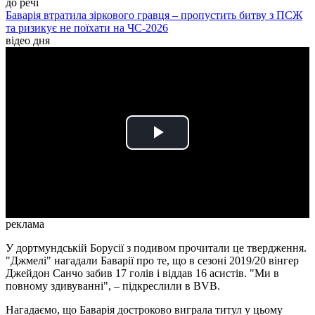
до речі
Баварія втратила зіркового гравця – пропустить битву з ПСЖ
та ризикує не поїхати на ЧС-2026
відео дня
Play
Video
реклама
У дортмундській Борусії з подивом прочитали це твердження.
"Джмелі" нагадали Баварії про те, що в сезоні 2019/20 вінгер
Джейдон Санчо забив 17 голів і віддав 16 асистів. "Ми в
повному здивуванні", – підкреслили в BVB.
Нагадаємо, що Баварія достроково виграла титул у цьому