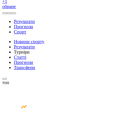
+
1
обране
Результати
Прогнози
Спорт
Новини спорту
Результати
Турніри
Статті
Прогнози
Трансфери
топ