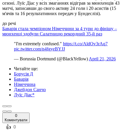
сезоні. Луїс Діас у всіх змаганнях відіграв за мюнхенців 43
матчі, записавши до свого активу 24 голи і 20 асистів (15
м'ячів та 16 результативних передач у Бундеслізі).
до речі
Баварія стала чемпіоном Німеччини за 4 тури до фінішу –
мюнхенці здобули Салатницю рекордний 35-й раз
"I'm extremely confused."
https://t.co/AldOv3rAq7
pic.twitter.com/n4fgyeBYJJ
— Borussia Dortmund (@BlackYellow)
April 21, 2026
Читайте ще
:
Борусія Д
Баварія
Німеччина
Джейдон Санчо
Луїс Діас*
0
Коментувати
️👍
0