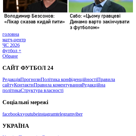
головна
матч-центр
ЧС 2026
футбол +
Обране
САЙТ ФУТБОЛ 24
Редакція
Прогнози
Політика конфіденційності
Правила
сайту
Контакти
Правила коментування
Редакційна
політика
Структура власності
Соціальні мережі
facebook
x
youtube
instagram
telegram
viber
УКРАЇНА