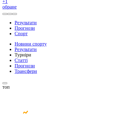
+
1
обране
Результати
Прогнози
Спорт
Новини спорту
Результати
Турніри
Статті
Прогнози
Трансфери
топ