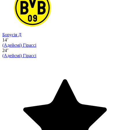
Борусія Д
14’
(Адейємі)
Гірассі
24’
(Адейємі)
Гірассі