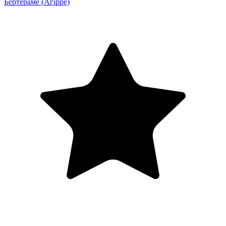
Бертераме
(Агірре)