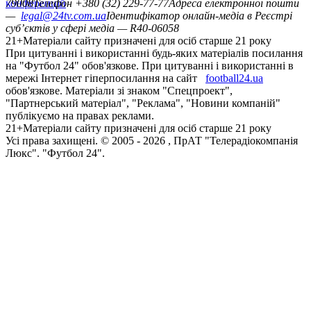
конференцій
79008
Телефон +380 (32) 229-77-77
Адреса електронної пошти
—
legal@24tv.com.ua
Ідентифікатор онлайн-медіа в Реєстрі
суб’єктів у сфері медіа — R40-06058
21+
Матеріали сайту призначені для осіб старше 21 року
При цитуванні і використанні будь-яких матеріалів посилання
на "Футбол 24" обов'язкове. При цитуванні і використанні в
мережі Інтернет гіперпосилання на сайт
football24.ua
обов'язкове. Матеріали зі знаком "Спецпроект",
"Партнерський матеріал", "Реклама", "Новини компаній"
публікуємо на правах реклами.
21+
Матеріали сайту призначені для осіб старше 21 року
Усi права захищенi. © 2005 -
2026
, ПрАТ "Телерадіокомпанія
Люкс". "Футбол 24".