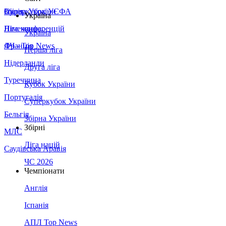
Збірна України
Італія
Суперкубок УЄФА
Україна
Німеччина
Ліга конференцій
Україна
Франція
ЛЧ - Top News
Перша ліга
Нідерланди
Друга ліга
Туреччина
Кубок України
Португалія
Суперкубок України
Бельгія
Збірна України
Збірні
МЛС
Ліга націй
Саудівська Аравія
ЧС 2026
Чемпіонати
Англія
Іспанія
АПЛ Top News