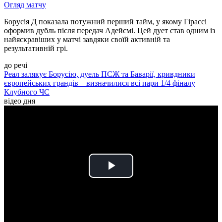
Огляд матчу
Борусія Д показала потужний перший тайм, у якому Гірассі
оформив дубль після передач Адейємі. Цей дует став одним із
найяскравіших у матчі завдяки своїй активній та
результативній грі.
до речі
Реал залякує Борусію, дуель ПСЖ та Баварії, кривдники
європейських грандів – визначилися всі пари 1/4 фіналу
Клубного ЧС
відео дня
Play
Video