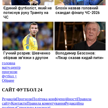
головна
матч-центр
прогнози
футбол +
Обране
САЙТ ФУТБОЛ 24
Редакція
Прогнози
Політика конфіденційності
Правила
сайту
Контакти
Правила коментування
Редакційна
політика
Структура власності