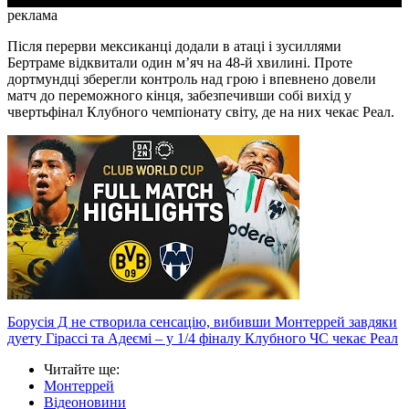
реклама
Після перерви мексиканці додали в атаці і зусиллями
Бертраме відквитали один м’яч на 48-й хвилині. Проте
дортмундці зберегли контроль над грою і впевнено довели
матч до переможного кінця, забезпечивши собі вихід у
чвертьфінал Клубного чемпіонату світу, де на них чекає Реал.
Борусія Д не створила сенсацію, вибивши Монтеррей завдяки
дуету Гірассі та Адеємі – у 1/4 фіналу Клубного ЧС чекає Реал
Читайте ще
:
Монтеррей
Відеоновини