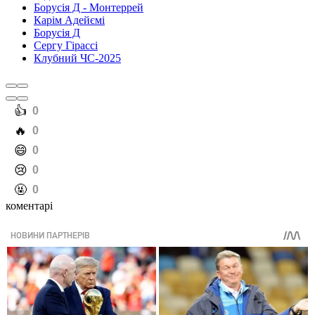
Борусія Д - Монтеррей
Карім Адейємі
Борусія Д
Сергу Гірассі
Клубний ЧС-2025
️👍
0
️🔥
0
️😄
0
️😢
0
️🤬
0
коментарі