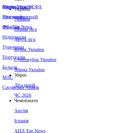
Збірна України
Італія
Суперкубок УЄФА
Україна
Німеччина
Ліга конференцій
Україна
Франція
ЛЧ - Top News
Перша ліга
Нідерланди
Друга ліга
Туреччина
Кубок України
Португалія
Суперкубок України
Бельгія
Збірна України
Збірні
МЛС
Ліга націй
Саудівська Аравія
ЧС 2026
Чемпіонати
Англія
Іспанія
АПЛ Top News