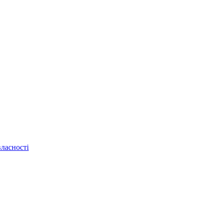
ласності