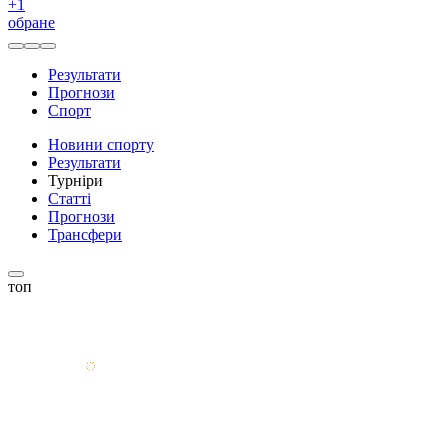
+
1
обране
Результати
Прогнози
Спорт
Новини спорту
Результати
Турніри
Статті
Прогнози
Трансфери
топ