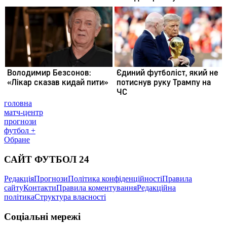
головна
матч-центр
прогнози
футбол +
Обране
САЙТ ФУТБОЛ 24
Редакція
Прогнози
Політика конфіденційності
Правила
сайту
Контакти
Правила коментування
Редакційна
політика
Структура власності
Соціальні мережі