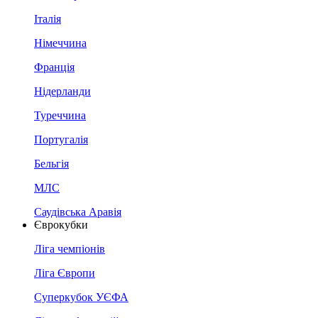
Італія
Німеччина
Франція
Нідерланди
Туреччина
Португалія
Бельгія
МЛС
Саудівська Аравія
Єврокубки
Ліга чемпіонів
Ліга Європи
Суперкубок УЄФА