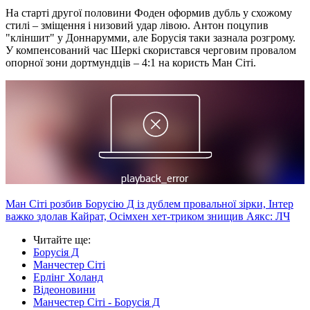
На старті другої половини Фоден оформив дубль у схожому
стилі – зміщення і низовий удар лівою. Антон поцупив
"кліншит" у Доннарумми, але Борусія таки зазнала розгрому.
У компенсований час Шеркі скористався черговим провалом
опорної зони дортмундців – 4:1 на користь Ман Сіті.
Ман Сіті розбив Борусію Д із дублем провальної зірки, Інтер
важко здолав Кайрат, Осімхен хет-триком знищив Аякс: ЛЧ
Читайте ще
:
Борусія Д
Манчестер Сіті
Ерлінг Холанд
Відеоновини
Манчестер Сіті - Борусія Д