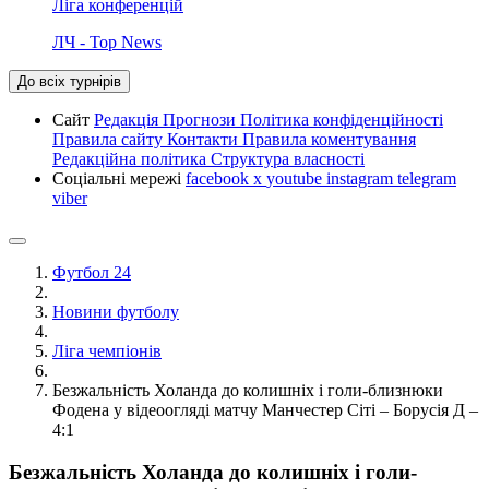
Ліга конференцій
ЛЧ - Top News
До всіх турнірів
Сайт
Редакція
Прогнози
Політика конфіденційності
Правила сайту
Контакти
Правила коментування
Редакційна політика
Структура власності
Соціальні мережі
facebook
x
youtube
instagram
telegram
viber
Футбол 24
Новини футболу
Ліга чемпіонів
Безжальність Холанда до колишніх і голи-близнюки
Фодена у відеоогляді матчу Манчестер Сіті – Борусія Д –
4:1
Безжальність Холанда до колишніх і голи-