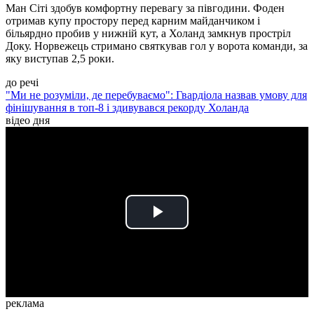
Ман Сіті здобув комфортну перевагу за півгодини. Фоден
отримав купу простору перед карним майданчиком і
більярдно пробив у нижній кут, а Холанд замкнув простріл
Доку. Норвежець стримано святкував гол у ворота команди, за
яку виступав 2,5 роки.
до речі
"Ми не розуміли, де перебуваємо": Гвардіола назвав умову для
фінішування в топ-8 і здивувався рекорду Холанда
відео дня
Play
Video
реклама