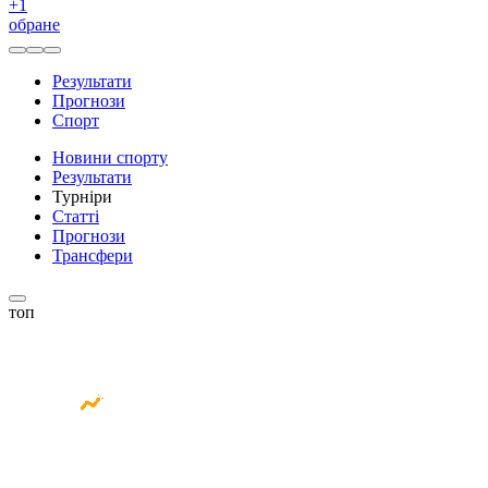
+
1
обране
Результати
Прогнози
Спорт
Новини спорту
Результати
Турніри
Статті
Прогнози
Трансфери
топ