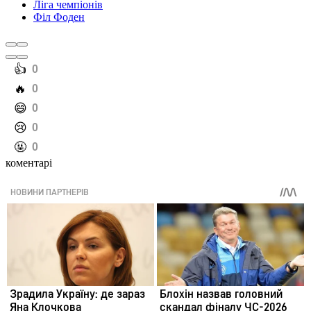
Ліга чемпіонів
Філ Фоден
️👍
0
️🔥
0
️😄
0
️😢
0
️🤬
0
коментарі