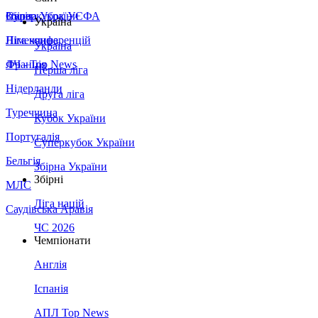
Збірна України
Італія
Суперкубок УЄФА
Україна
Німеччина
Ліга конференцій
Україна
Франція
ЛЧ - Top News
Перша ліга
Нідерланди
Друга ліга
Туреччина
Кубок України
Португалія
Суперкубок України
Бельгія
Збірна України
Збірні
МЛС
Ліга націй
Саудівська Аравія
ЧС 2026
Чемпіонати
Англія
Іспанія
АПЛ Top News