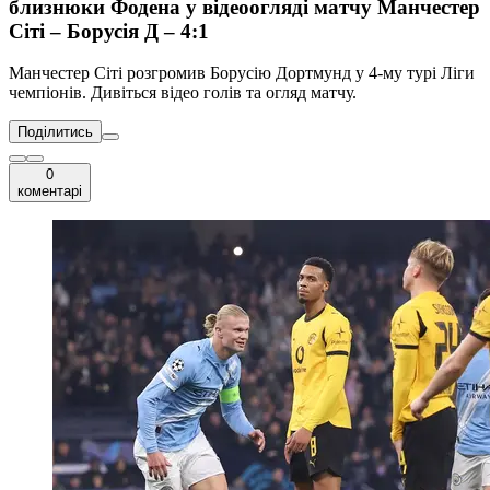
близнюки Фодена у відеоогляді матчу Манчестер
Сіті – Борусія Д – 4:1
Манчестер Сіті розгромив Борусію Дортмунд у 4-му турі Ліги
чемпіонів. Дивіться відео голів та огляд матчу.
Поділитись
0
коментарі