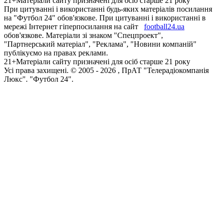
21+
Матеріали сайту призначені для осіб старше 21 року
При цитуванні і використанні будь-яких матеріалів посилання
на "Футбол 24" обов'язкове. При цитуванні і використанні в
мережі Інтернет гіперпосилання на сайт
football24.ua
обов'язкове. Матеріали зі знаком "Спецпроект",
"Партнерський матеріал", "Реклама", "Новини компаній"
публікуємо на правах реклами.
21+
Матеріали сайту призначені для осіб старше 21 року
Усi права захищенi. © 2005 -
2026
, ПрАТ "Телерадіокомпанія
Люкс". "Футбол 24".