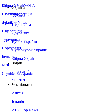
Збірна України
Італія
Суперкубок УЄФА
Україна
Німеччина
Ліга конференцій
Україна
Франція
ЛЧ - Top News
Перша ліга
Нідерланди
Друга ліга
Туреччина
Кубок України
Португалія
Суперкубок України
Бельгія
Збірна України
Збірні
МЛС
Ліга націй
Саудівська Аравія
ЧС 2026
Чемпіонати
Англія
Іспанія
АПЛ Top News