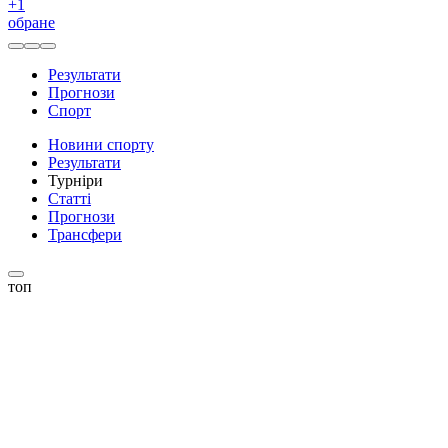
+
1
обране
Результати
Прогнози
Спорт
Новини спорту
Результати
Турніри
Статті
Прогнози
Трансфери
топ