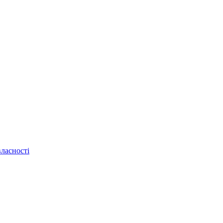
ласності