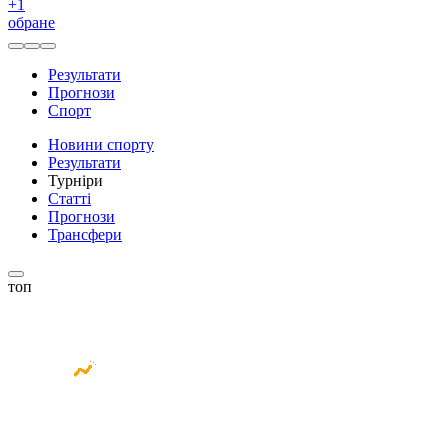
+
1
обране
Результати
Прогнози
Спорт
Новини спорту
Результати
Турніри
Статті
Прогнози
Трансфери
топ