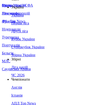
Збірна України
Італія
Суперкубок УЄФА
Україна
Німеччина
Ліга конференцій
Україна
Франція
ЛЧ - Top News
Перша ліга
Нідерланди
Друга ліга
Туреччина
Кубок України
Португалія
Суперкубок України
Бельгія
Збірна України
Збірні
МЛС
Ліга націй
Саудівська Аравія
ЧС 2026
Чемпіонати
Англія
Іспанія
АПЛ Top News