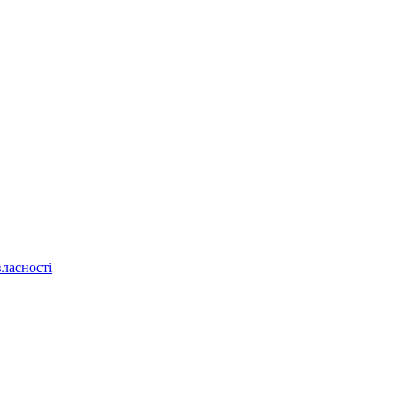
ласності