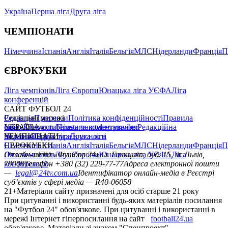
Україна
Перша ліга
Друга ліга
ЧЕМПІОНАТИ
Німеччина
Іспанія
Англія
Італія
Бельгія
МЛС
Нідерланди
Франція
П
ЄВРОКУБКИ
Ліга чемпіонів
Ліга Європи
Юнацька ліга УЄФА
Ліга
конференцій
САЙТ ФУТБОЛ 24
Редакція
Соціальні мережі
Прогнози
Політика конфіденційності
Правила
сайту
facebook
УКРАЇНА
Контакти
x
youtube
Правила коментування
instagram
telegram
viber
Редакційна
політика
Україна
ЧЕМПІОНАТИ
Перша ліга
Структура власності
Друга ліга
Німеччина
ЄВРОКУБКИ
Іспанія
Англія
Італія
Бельгія
МЛС
Нідерланди
Франція
П
Ліга чемпіонів
Онлайн-медіа «Футбол 24»
Ліга Європи
Юнацька ліга УЄФА
пл. Галицька, буд. 15, м. Львів,
Ліга
конференцій
79008
Телефон +380 (32) 229-77-77
Адреса електронної пошти
—
legal@24tv.com.ua
Ідентифікатор онлайн-медіа в Реєстрі
суб’єктів у сфері медіа — R40-06058
21+
Матеріали сайту призначені для осіб старше 21 року
При цитуванні і використанні будь-яких матеріалів посилання
на "Футбол 24" обов'язкове. При цитуванні і використанні в
мережі Інтернет гіперпосилання на сайт
football24.ua
обов'язкове. Матеріали зі знаком "Спецпроект",