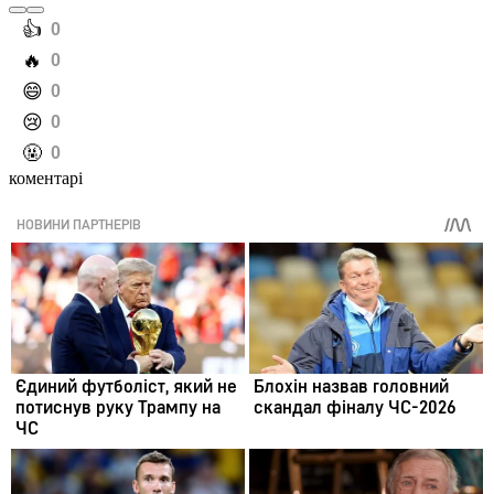
️👍
0
️🔥
0
️😄
0
️😢
0
️🤬
0
коментарі