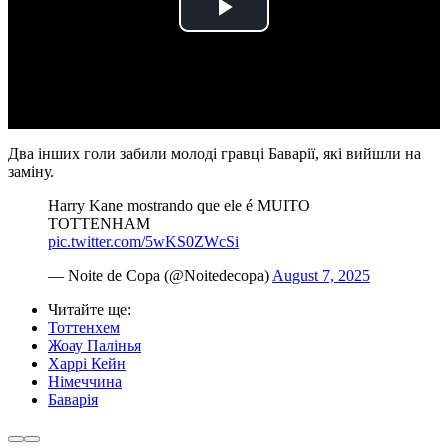
Play
Video
Два інших голи забили молоді гравці Баварії, які вийшли на
заміну.
Harry Kane mostrando que ele é MUITO
TOTTENHAM
pic.twitter.com/5wKS0ZWcSi
— Noite de Copa (@Noitedecopa)
August 7, 2025
Читайте ще
:
Тоттенхем
Жоау Палінья
Харрі Кейн
Німеччина
Баварія