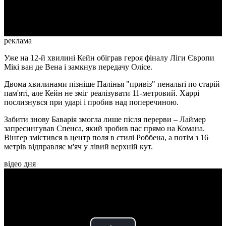
Video
реклама
Уже на 12-й хвилині Кейн обіграв героя фіналу Ліги Європи
Мікі ван де Вена і замкнув передачу Олісе.
Двома хвилинами пізніше Палінья "привіз" пенальті по старій
пам'яті, але Кейн не зміг реалізувати 11-метровий. Харрі
послизнувся при ударі і пробив над поперечиною.
Забити знову Баварія змогла лише після перерви – Лаймер
запресингував Спенса, який зробив пас прямо на Комана.
Вінгер змістився в центр поля в стилі Роббена, а потім з 16
метрів відправляє м'яч у лівий верхній кут.
відео дня