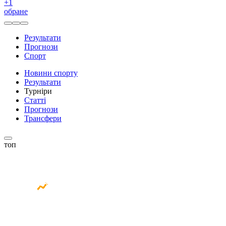
+
1
обране
Результати
Прогнози
Спорт
Новини спорту
Результати
Турніри
Статті
Прогнози
Трансфери
топ