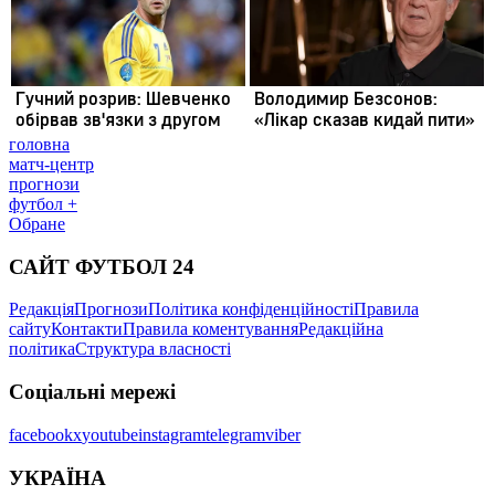
головна
матч-центр
прогнози
футбол +
Обране
САЙТ ФУТБОЛ 24
Редакція
Прогнози
Політика конфіденційності
Правила
сайту
Контакти
Правила коментування
Редакційна
політика
Структура власності
Соціальні мережі
facebook
x
youtube
instagram
telegram
viber
УКРАЇНА