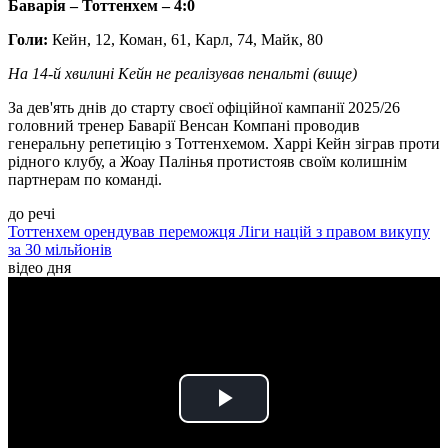
Баварія – Тоттенхем – 4:0
Голи:
Кейн, 12, Коман, 61, Карл, 74, Майк, 80
На 14-й хвилині Кейн не реалізував пенальті (вище)
За дев'ять днів до старту своєї офіційної кампанії 2025/26
головний тренер Баварії Венсан Компані проводив
генеральну репетицію з Тоттенхемом. Харрі Кейн зіграв проти
рідного клубу, а Жоау Палінья протистояв своїм колишнім
партнерам по команді.
до речі
Тоттенхем орендував переможця Ліги націй з правом викупу
за 30 мільйонів
відео дня
Play