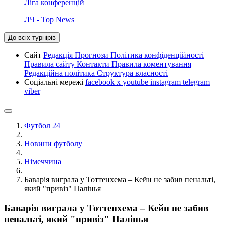
Ліга конференцій
ЛЧ - Top News
До всіх турнірів
Сайт
Редакція
Прогнози
Політика конфіденційності
Правила сайту
Контакти
Правила коментування
Редакційна політика
Структура власності
Соціальні мережі
facebook
x
youtube
instagram
telegram
viber
Футбол 24
Новини футболу
Німеччина
Баварія виграла у Тоттенхема – Кейн не забив пенальті,
який "привіз" Палінья
Баварія виграла у Тоттенхема – Кейн не забив
пенальті, який "привіз" Палінья