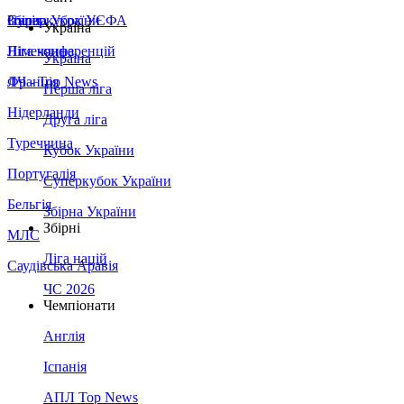
Збірна України
Італія
Суперкубок УЄФА
Україна
Німеччина
Ліга конференцій
Україна
Франція
ЛЧ - Top News
Перша ліга
Нідерланди
Друга ліга
Туреччина
Кубок України
Португалія
Суперкубок України
Бельгія
Збірна України
Збірні
МЛС
Ліга націй
Саудівська Аравія
ЧС 2026
Чемпіонати
Англія
Іспанія
АПЛ Top News