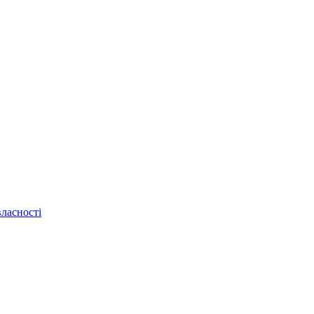
ласності