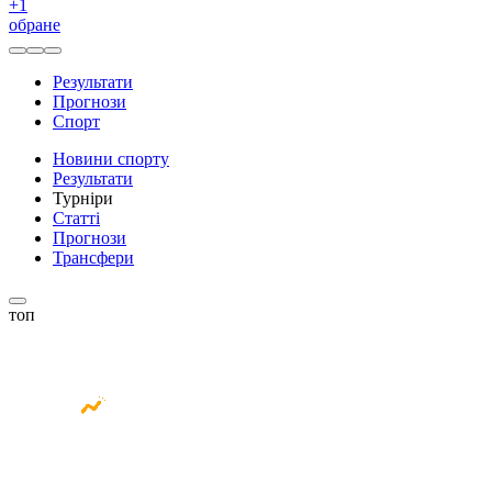
+
1
обране
Результати
Прогнози
Спорт
Новини спорту
Результати
Турніри
Статті
Прогнози
Трансфери
топ