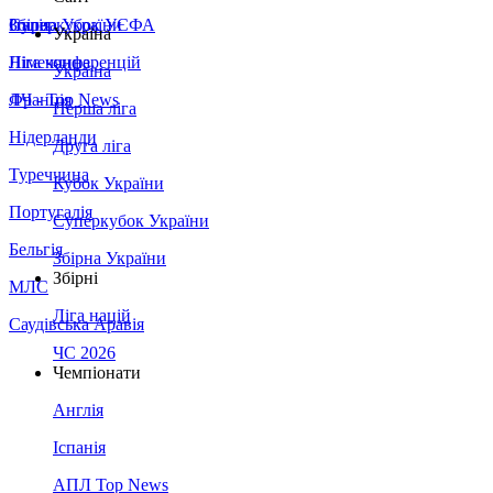
Збірна України
Італія
Суперкубок УЄФА
Україна
Німеччина
Ліга конференцій
Україна
Франція
ЛЧ - Top News
Перша ліга
Нідерланди
Друга ліга
Туреччина
Кубок України
Португалія
Суперкубок України
Бельгія
Збірна України
Збірні
МЛС
Ліга націй
Саудівська Аравія
ЧС 2026
Чемпіонати
Англія
Іспанія
АПЛ Top News