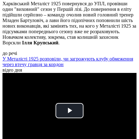
Харківський Металіст 1925 повернувся до УПЛ, провівши
один "виховний" сезон у Першій лізі. До повернення в еліту
підійшли серйозно – команду очолив новий головний тренер
Младен Бартуловіч, а лави його підопічних поповнили шість
нових виконавців, які замінять тих, на кого у Металісті 1925 за
підсумками попереднього сезону вже не розраховують.
Новачком колективу, зокрема, став колишній захисник
Ворскли
Ілля Крупський
.
до речі
У Металісті 1925 розповіли, чи загрожують клубу обмеження
через втечу гравця за кордон
відео дня
Play
Video