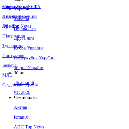
Збірна України
Італія
Суперкубок УЄФА
Україна
Німеччина
Ліга конференцій
Україна
Франція
ЛЧ - Top News
Перша ліга
Нідерланди
Друга ліга
Туреччина
Кубок України
Португалія
Суперкубок України
Бельгія
Збірна України
Збірні
МЛС
Ліга націй
Саудівська Аравія
ЧС 2026
Чемпіонати
Англія
Іспанія
АПЛ Top News