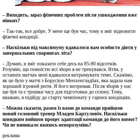
– Виходить, зараз фізичних проблем після ушкодження вже
ніяких?
– Так-так, все добре. У мене ще був час, тому я зміг відновити
фізичні кондиції.
– Наскільки від максимуму вдавалося вам особисто діяти у
завершальних спарингах літа?
– Думаю, я зміг показати себе десь на 85-90 відсотків.
Розумію, що повністю всі збори я не тренувався. Втім, у
останніх матчах мені вдавалося витримувати темп. Скажімо,
як це було у матчі з Борусією Менхенгладбах, яка задала нам
хороший ігровий ритм. Я його витримав. Після зборів у нас
ще був та є трошки часу для підготовки до сезону. Тому,
вважаю, я підійду до старту чемпіонату у гарних кондиціях.
–
Можна сказати, разом із вами до команди прийшов
новий головний тренер Младен Бартуловіч. Наскільки
швидким вийшов процес адаптації команди до його вимог?
Чи не виникало якихось непорозумінь?
реклама