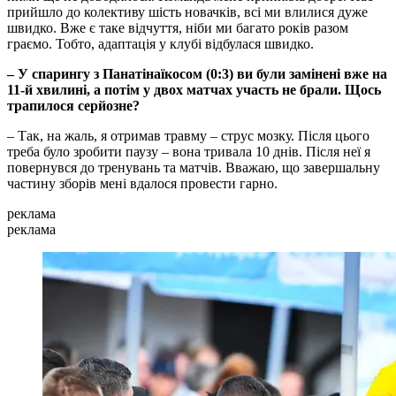
прийшло до колективу шість новачків, всі ми влилися дуже
швидко. Вже є таке відчуття, ніби ми багато років разом
граємо. Тобто, адаптація у клубі відбулася швидко.
– У спарингу з Панатінаїкосом (0:3) ви були замінені вже на
11-й хвилині, а потім у двох матчах участь не брали. Щось
трапилося серйозне?
– Так, на жаль, я отримав травму – струс мозку. Після цього
треба було зробити паузу – вона тривала 10 днів. Після неї я
повернувся до тренувань та матчів. Вважаю, що завершальну
частину зборів мені вдалося провести гарно.
реклама
реклама