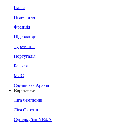
Італія
Німеччина
Франція
Нідерланди
Туреччина
Португалія
Бельгія
МЛС
Саудівська Аравія
Єврокубки
Ліга чемпіонів
Ліга Європи
Суперкубок УЄФА