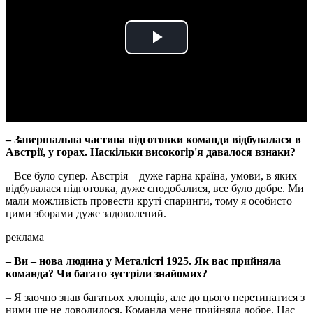
Play
Video
– Завершальна частина підготовки команди відбувалася в
Австрії, у горах. Наскільки високогір'я давалося взнаки?
– Все було супер. Австрія – дуже гарна країна, умови, в яких
відбувалася підготовка, дуже сподобалися, все було добре. Ми
мали можливість провести круті спаринги, тому я особисто
цими зборами дуже задоволений.
реклама
– Ви – нова людина у Металісті 1925. Як вас прийняла
команда? Чи багато зустріли знайомих?
– Я заочно знав багатьох хлопців, але до цього перетинатися з
ними ще не доводилося. Команда мене прийняла добре. Нас