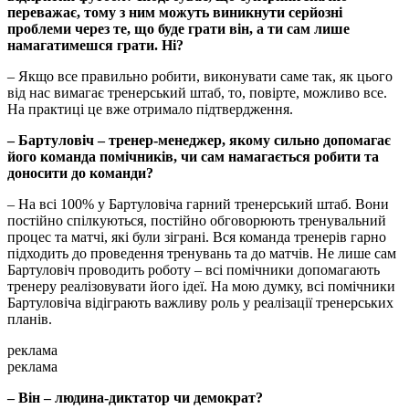
переважає, тому з ним можуть виникнути серйозні
проблеми через те, що буде грати він, а ти сам лише
намагатимешся грати. Ні?
– Якщо все правильно робити, виконувати саме так, як цього
від нас вимагає тренерський штаб, то, повірте, можливо все.
На практиці це вже отримало підтвердження.
– Бартуловіч – тренер-менеджер, якому сильно допомагає
його команда помічників, чи сам намагається робити та
доносити до команди?
– На всі 100% у Бартуловіча гарний тренерський штаб. Вони
постійно спілкуються, постійно обговорюють тренувальний
процес та матчі, які були зіграні. Вся команда тренерів гарно
підходить до проведення тренувань та до матчів. Не лише сам
Бартуловіч проводить роботу – всі помічники допомагають
тренеру реалізовувати його ідеї. На мою думку, всі помічники
Бартуловіча відіграють важливу роль у реалізації тренерських
планів.
реклама
реклама
– Він – людина-диктатор чи демократ?