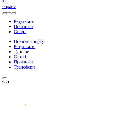
+
1
обране
Результати
Прогнози
Спорт
Новини спорту
Результати
Турніри
Статті
Прогнози
Трансфери
топ