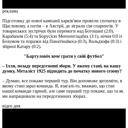
реклама
Підготовку до нової кампанії харків'яни провели спочатку в
Щасливому, а потім – в Австрії, де зіграли сім спарингів. У
товариських зустрічах були перемоги над Ботошані (2:0),
Карабахом (5:4) та Борусією Менхенгладбах (3:1), нічия 0:0 із
Бохумом та поразки від Панатінаїкоса (0:3), Вальдхофа (0:3) і
збірної Катару (0:2).
"Бартуловіч хоче грати у свій футбол"
– Ілля, позаду передсезонні збори. У якому стані, на вашу
думку, Металіст 1925 підходить до початку нового сезону?
– Думаю, все покаже перший тур. Він допоможе зрозуміти, в
якому стані зараз команда. Я, взагалі-то, вважаю, що стан
нашої команди гарний, але саме перший тур покаже, що та як
ми напрацювали на передсезонних зборах.
відео дня