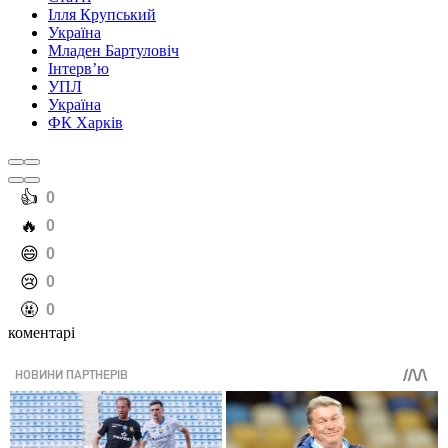
Ілля Крупський
Україна
Младен Бартуловіч
Інтерв’ю
УПЛ
Україна
ФК Харків
️👍
0
️🔥
0
️😄
0
️😢
0
️🤬
0
коментарі