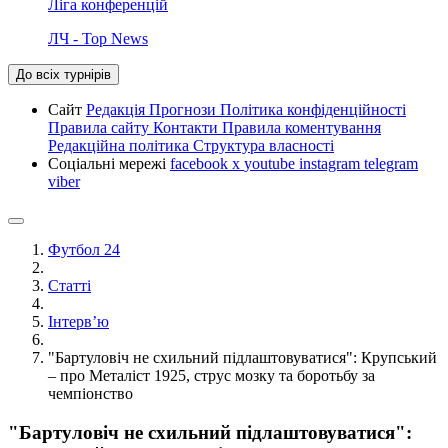
Ліга конференцій
ЛЧ - Top News
До всіх турнірів
Сайт
Редакція
Прогнози
Політика конфіденційності
Правила сайту
Контакти
Правила коментування
Редакційна політика
Структура власності
Соціальні мережі
facebook
x
youtube
instagram
telegram
viber
Футбол 24
Статті
Інтерв’ю
"Бартуловіч не схильний підлаштовуватися": Крупський
– про Металіст 1925, струс мозку та боротьбу за
чемпіонство
"Бартуловіч не схильний підлаштовуватися":