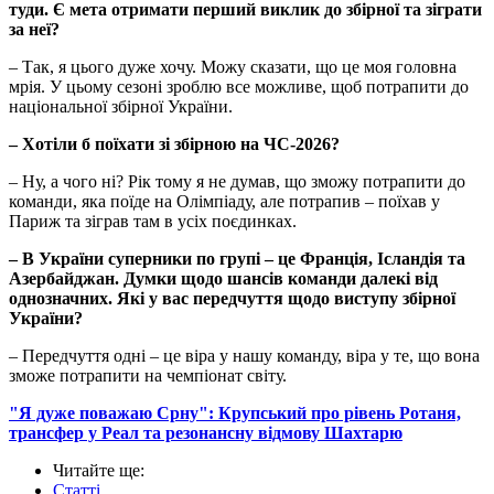
туди. Є мета отримати перший виклик до збірної та зіграти
за неї?
– Так, я цього дуже хочу. Можу сказати, що це моя головна
мрія. У цьому сезоні зроблю все можливе, щоб потрапити до
національної збірної України.
–​​​​​​​ Хотіли б поїхати зі збірною на ЧС-2026?
– Ну, а чого ні? Рік тому я не думав, що зможу потрапити до
команди, яка поїде на Олімпіаду, але потрапив – поїхав у
Париж та зіграв там в усіх поєдинках.
– В України суперники по групі –​​​​​​​ це Франція, Ісландія та
Азербайджан. Думки щодо шансів команди далекі від
однозначних. Які у вас передчуття щодо виступу збірної
України?
– Передчуття одні – це віра у нашу команду, віра у те, що вона
зможе потрапити на чемпіонат світу.
"Я дуже поважаю Срну": Крупський про рівень Ротаня,
трансфер у Реал та резонансну відмову Шахтарю
Читайте ще
:
Статті