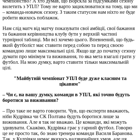
чемпіонство? А хто думав, що Ворскла за підсумками сезону
вилетить з УПЛ? Тому не варто зациклюватися на тому, що ми
– команда-новачок сезону. З таким статусом нам ніхто не буде
робити якихось поблажок.
Нам слід матч від матчу показувати свої амбіції, свої бажання
та бажання керівництва клубу бути у верхній частині
турнірної таблиці. Ми всі хочемо цього. Впевнений, що будь-
який футболіст має ставити перед собою та перед своєю
командою лише максимальні цілі. Якщо ще до початку сезону
думати про мінімум та виживання, то яка мета взагалі грати у
футбол. На мою думку, варто ставити тільки максимальній
цілі.
"Майбутній чемпіонат УПЛ буде дуже класним та
цікавим"
–​​​​​​​ Чи є, на вашу думку, команди в УПЛ, які точно будуть
боротися за виживання?
– Про таке не варто говорити. Чув, що експерти вважають,
ніби Кудрівка чи СК Полтава будуть боротися лише за
виживання. Але я так не вважаю. Це команди, які можуть
здивувати. Скажімо, Кудрівка грає у гарний футбол. Говорю
це не просто так, бо знаю тренера команди Василя Баранова.
Так, у Кудрівки немає якихось надзвичайних умов, але ця