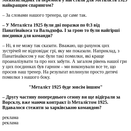
найкращим спарингом?
– За словами нашого тренера, це саме так.
– У Металіста 1925 були дві поразки по 0:3 від
Панатінаїкоса та Вальдхофа. І за грою то були найгірші
поєдинки для команди?
– Ні, я не можу так сказати. Вважаю, що рахунок цих
зустрічей не відповідає грі, яку ми показали. Наприклад, з
Панатінаїкосом у нас були такі помилки, які краще
проаналізувати та про них забути. А загалом рівень нашої гри
у цих поєдинках був гарним – ми виконували все те, що
просив наш тренер. На результат вплинули просто дитячі
помилки з нашого боку.
"Металіст 1925 буде зовсім іншим"
– Другу частину попереднього сезону ви ще відіграли за
Ворсклу, вже маючи контракт із Металістом 1925.
Вдавалося стежити за харківською командою?
реклама
реклама