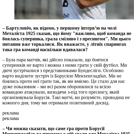
– Бартуловіч, як відомо, у першому інтерв’ю на чолі
Металіста 1925 сказав, що йому "важливо, щоб команда не
боялась суперника, грала сміливо і з пресингом". Ми цього
питання вже торкалися. Як вважаєте, у літніх спарингах
така гра команді наскільки вдавалася?
– Була пара матчів, які дійсно показали, що боятися
суперників не варто і можна з ними грати у свій футбол. Ми
двічі зустрічалися з представниками Бундесліги. Особливо
варто виділити зустріч із Борусією Менхенгладбах. Ми не
боялись проти неї грати так, як ми вміємо. Це стало для нас
дуже показовим – ми всі разом оборонялися та всією
командою атакували, виходячи з-під того пресингу, який
організовувала Борусія. Такі матчі, ви розумієте, проводиш не
кожного дня, тому ми отримали позитивний досвід.
реклама
реклама
– Чи можна сказати, що саме гра проти Борусії
Менхенгладбах та перемога у ній стали для Металіста 1925