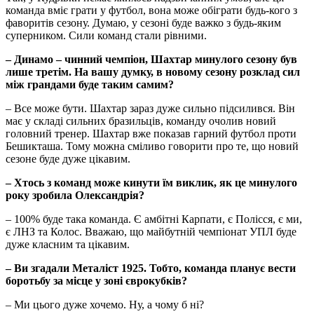
команда вміє грати у футбол, вона може обіграти будь-кого з
фаворитів сезону. Думаю, у сезоні буде важко з будь-яким
суперником. Сили команд стали рівними.
–​​​​​​​ Динамо –​​​​​​​ чинний чемпіон, Шахтар минулого сезону був
лише третім. На вашу думку, в новому сезону розклад сил
між грандами буде таким самим?
– Все може бути. Шахтар зараз дуже сильно підсилився. Він
має у складі сильних бразильців, команду очолив новий
головний тренер. Шахтар вже показав гарний футбол проти
Бешикташа. Тому можна сміливо говорити про те, що новий
сезоне буде дуже цікавим.
–​​​​​​​ Хтось з команд може кинути їм виклик, як це минулого
року зробила Олександрія?
– 100% буде така команда. Є амбітні Карпати, є Полісся, є ми,
є ЛНЗ та Колос. Вважаю, що майбутній чемпіонат УПЛ буде
дуже класним та цікавим.
–​​​​​​​ Ви згадали Металіст 1925. Тобто, команда планує вести
боротьбу за місце у зоні єврокубків?
– Ми цього дуже хочемо. Ну, а чому б ні?