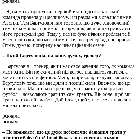
реклама
– Я, на жаль, пропустив перший етап підготовки, який
команда провела у Щасливому. Всі разом ми зібралися вже в
Австрії. Там Бартуловіч нам говорив, що дуже задоволений
тим, як команда сприймає інформацію, як швидко реагує на
його тренерські ідеї. Тому у нас не було ніяких проблем та й
матчі показали, що ми робимо все, що тренер від нас просить.
Отже, думаю, попереду нас чекає цікавий сезон.
– Який Бартуловіч, на вашу думку, тренер?
– Бартуловіч – тренер, який має своє бачення того, як команда
має грати. Він не схильний під когось підлаштовуватися, а
хоче грати у свій футбол. Мені, наприклад, це дуже імпонує.
Бартуловіч хоче, що ми діяли з позиції сили. Вважаю, що це
правильно. Мало таких тренерів, які грають у відкритий
футбол – дозволяють грати та самі грають. Він хоче, щоб ми
грали у цікавий футбол. Дай Боже, щоб у нас все склалося та
ми мали результат.
реклама
реклама
– Не вважаєте, що це дуже небезпечне бажання грати у
відкритий футбол? Іноді буває, що суперник значно