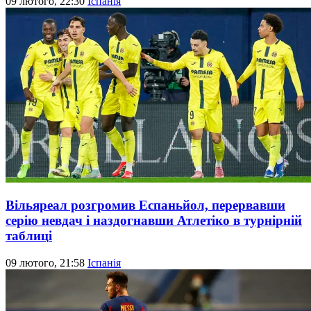
09 лютого, 22:30
Іспанія
Вільяреал розгромив Еспаньйол, перервавши
серію невдач і наздогнавши Атлетіко в турнірній
таблиці
09 лютого, 21:58
Іспанія