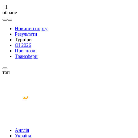
+
1
обране
Новини спорту
Результати
Турніри
ОІ 2026
Прогнози
Трансфери
топ
Англія
Україна