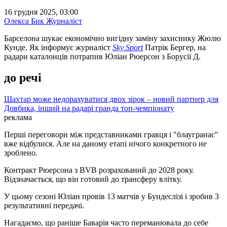
16 грудня 2025, 03:00
Олекса Бик
Журналіст
Барселона шукає економічно вигідну заміну захиснику Жюлю
Кунде. Як інформує журналіст
Sky Sport
Патрік Бергер, на
радари каталонців потрапив Юліан Рюерсон з Борусії Д.
до речі
Шахтар може недорахуватися двох зірок – новий партнер для
Довбика, інший на радарі гранда топ-чемпіонату
реклама
Перші переговори між представниками гравця і "блаугранас"
вже відбулися. Але на даному етапі нічого конкретного не
зроблено.
Контракт Рюерсона з BVB розрахований до 2028 року.
Відзначається, що він готовий до трансферу влітку.
У цьому сезоні Юліан провів 13 матчів у Бундеслізі і зробив 3
результативні передачі.
Нагадаємо, що раніше Баварія часто переманювала до себе