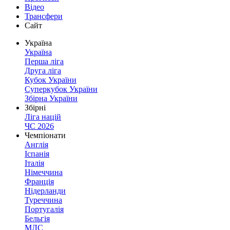
Відео
Трансфери
Сайт
Україна
Україна
Перша ліга
Друга ліга
Кубок України
Суперкубок України
Збірна України
Збірні
Ліга націй
ЧС 2026
Чемпіонати
Англія
Іспанія
Італія
Німеччина
Франція
Нідерланди
Туреччина
Португалія
Бельгія
МЛС