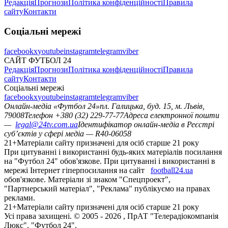
Редакція
Прогнози
Політика конфіденційності
Правила
сайту
Контакти
Соціальні мережі
facebook
x
youtube
instagram
telegram
viber
САЙТ ФУТБОЛ 24
Редакція
Прогнози
Політика конфіденційності
Правила
сайту
Контакти
Соціальні мережі
facebook
x
youtube
instagram
telegram
viber
Онлайн-медіа «Футбол 24»
пл. Галицька, буд. 15, м. Львів,
79008
Телефон +380 (32) 229-77-77
Адреса електронної пошти
—
legal@24tv.com.ua
Ідентифікатор онлайн-медіа в Реєстрі
суб’єктів у сфері медіа — R40-06058
21+
Матеріали сайту призначені для осіб старше 21 року
При цитуванні і використанні будь-яких матеріалів посилання
на "Футбол 24" обов'язкове. При цитуванні і використанні в
мережі Інтернет гіперпосилання на сайт
football24.ua
обов'язкове. Матеріали зі знаком "Спецпроект",
"Партнерський матеріал", "Реклама" публікуємо на правах
реклами.
21+
Матеріали сайту призначені для осіб старше 21 року
Усi права захищенi. © 2005 -
2026
, ПрАТ "Телерадіокомпанія
Люкс". "Футбол 24".