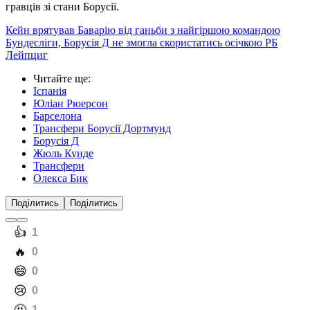
гравців зі стани Борусії.
Кейн врятував Баварію від ганьби з найгіршою командою
Бундесліги, Борусія Д не змогла скористатись осічкою РБ
Лейпциг
Читайте ще
:
Іспанія
Юліан Рюерсон
Барселона
Трансфери Борусії Дортмунд
Борусія Д
Жюль Кунде
Трансфери
Олекса Бик
Поділитись
Поділитись
️👍
1
️🔥
0
️😄
0
️😢
0
1