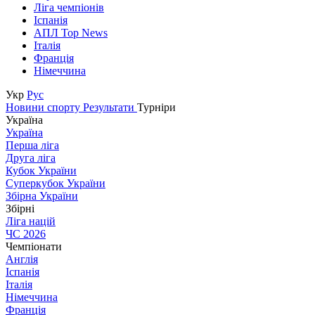
Ліга чемпіонів
Іспанія
АПЛ Top News
Італія
Франція
Німеччина
Укр
Рус
Новини спорту
Результати
Турніри
Україна
Україна
Перша ліга
Друга ліга
Кубок України
Суперкубок України
Збірна України
Збірні
Ліга націй
ЧС 2026
Чемпіонати
Англія
Іспанія
Італія
Німеччина
Франція