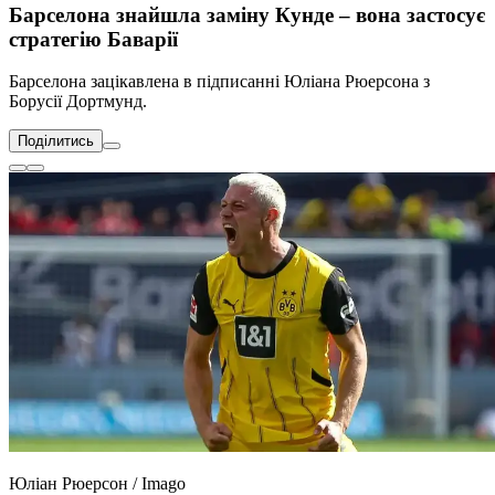
Барселона знайшла заміну Кунде – вона застосує
стратегію Баварії
Барселона зацікавлена в підписанні Юліана Рюерсона з
Борусії Дортмунд.
Поділитись
Юліан Рюерсон / Imago