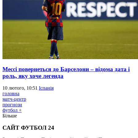
Мессі повернеться до Барселони – відома дата і
роль, яку хоче легенда
10 лютого, 10:51
Іспанія
головна
матч-центр
прогнози
футбол +
Більше
САЙТ ФУТБОЛ 24