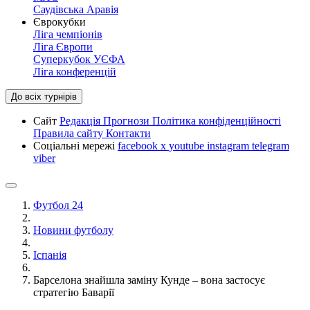
Саудівська Аравія
Єврокубки
Ліга чемпіонів
Ліга Європи
Суперкубок УЄФА
Ліга конференцій
До всіх турнірів
Сайт
Редакція
Прогнози
Політика конфіденційності
Правила сайту
Контакти
Соціальні мережі
facebook
x
youtube
instagram
telegram
viber
Футбол 24
Новини футболу
Іспанія
Барселона знайшла заміну Кунде – вона застосує
стратегію Баварії