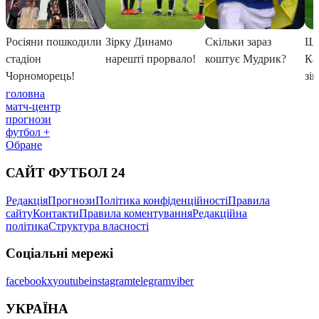
головна
матч-центр
прогнози
футбол +
Обране
САЙТ ФУТБОЛ 24
Редакція
Прогнози
Політика конфіденційності
Правила
сайту
Контакти
Правила коментування
Редакційна
політика
Структура власності
Соціальні мережі
facebook
x
youtube
instagram
telegram
viber
УКРАЇНА