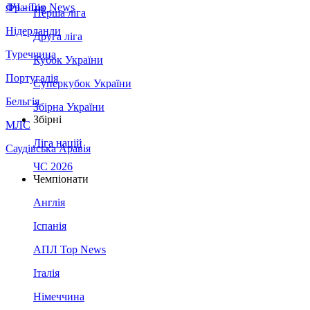
Франція
ЛЧ - Top News
Перша ліга
Нідерланди
Друга ліга
Туреччина
Кубок України
Португалія
Суперкубок України
Бельгія
Збірна України
Збірні
МЛС
Ліга націй
Саудівська Аравія
ЧС 2026
Чемпіонати
Англія
Іспанія
АПЛ Top News
Італія
Німеччина