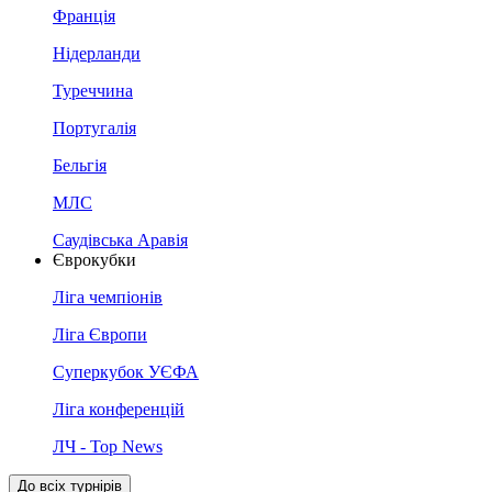
Франція
Нідерланди
Туреччина
Португалія
Бельгія
МЛС
Саудівська Аравія
Єврокубки
Ліга чемпіонів
Ліга Європи
Суперкубок УЄФА
Ліга конференцій
ЛЧ - Top News
До всіх турнірів