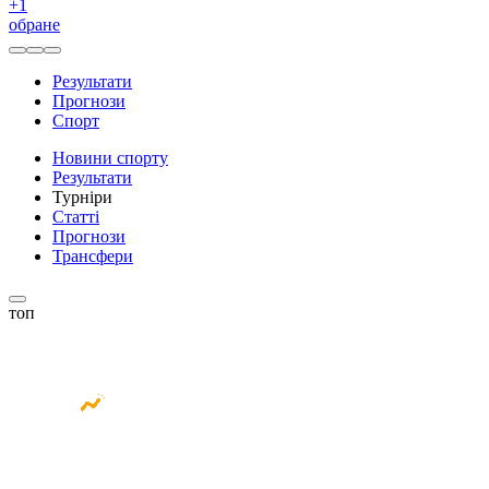
+
1
обране
Результати
Прогнози
Спорт
Новини спорту
Результати
Турніри
Статті
Прогнози
Трансфери
топ