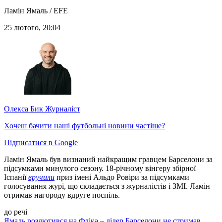
Ламін Ямаль / EFE
25 лютого, 20:04
Олекса Бик
Журналіст
Хочеш бачити наші футбольні новини частіше?
Підписатися в Google
Ламін Ямаль був визнаний найкращим гравцем Барселони за
підсумками минулого сезону. 18-річному вінгеру збірної
Іспанії
вручили
приз імені Альдо Ровіри за підсумками
голосування журі, що складається з журналістів і ЗМІ. Ламін
отримав нагороду вдруге поспіль.
до речі
Ямаль розлютився на Фліка – лідер Барселони не стримав