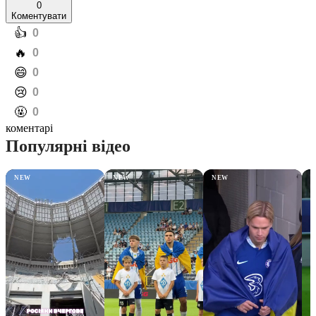
0
Коментувати
️👍
0
️🔥
0
️😄
0
️😢
0
️🤬
0
коментарі