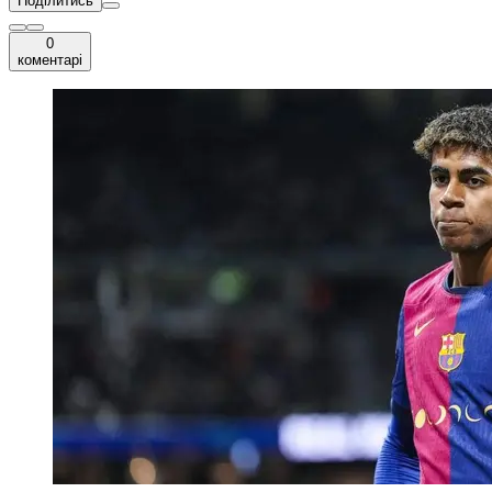
Поділитись
0
коментарі