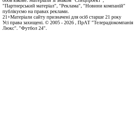
обов'язкове. Матеріали зі знаком "Спецпроект",
"Партнерський матеріал", "Реклама", "Новини компаній"
публікуємо на правах реклами.
21+
Матеріали сайту призначені для осіб старше 21 року
Усi права захищенi. © 2005 -
2026
, ПрАТ "Телерадіокомпанія
Люкс". "Футбол 24".