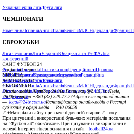
Україна
Перша ліга
Друга ліга
ЧЕМПІОНАТИ
Німеччина
Іспанія
Англія
Італія
Бельгія
МЛС
Нідерланди
Франція
П
ЄВРОКУБКИ
Ліга чемпіонів
Ліга Європи
Юнацька ліга УЄФА
Ліга
конференцій
САЙТ ФУТБОЛ 24
Редакція
Соціальні мережі
Прогнози
Політика конфіденційності
Правила
сайту
facebook
УКРАЇНА
Контакти
x
youtube
Правила коментування
instagram
telegram
viber
Редакційна
політика
Україна
ЧЕМПІОНАТИ
Перша ліга
Структура власності
Друга ліга
Німеччина
ЄВРОКУБКИ
Іспанія
Англія
Італія
Бельгія
МЛС
Нідерланди
Франція
П
Ліга чемпіонів
Онлайн-медіа «Футбол 24»
Ліга Європи
Юнацька ліга УЄФА
пл. Галицька, буд. 15, м. Львів,
Ліга
конференцій
79008
Телефон +380 (32) 229-77-77
Адреса електронної пошти
—
legal@24tv.com.ua
Ідентифікатор онлайн-медіа в Реєстрі
суб’єктів у сфері медіа — R40-06058
21+
Матеріали сайту призначені для осіб старше 21 року
При цитуванні і використанні будь-яких матеріалів посилання
на "Футбол 24" обов'язкове. При цитуванні і використанні в
мережі Інтернет гіперпосилання на сайт
football24.ua