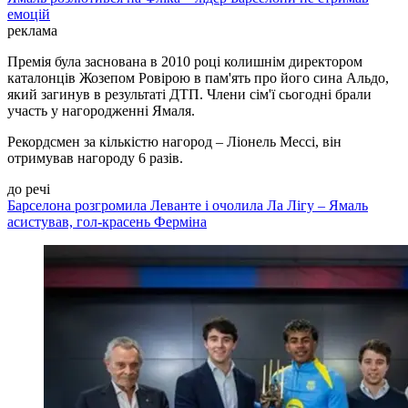
емоцій
реклама
Премія була заснована в 2010 році колишнім директором
каталонців Жозепом Ровірою в пам'ять про його сина Альдо,
який загинув в результаті ДТП. Члени сім'ї сьогодні брали
участь у нагородженні Ямаля.
Рекордсмен за кількістю нагород – Ліонель Мессі, він
отримував нагороду 6 разів.
до речі
Барселона розгромила Леванте і очолила Ла Лігу – Ямаль
асистував, гол-красень Ферміна