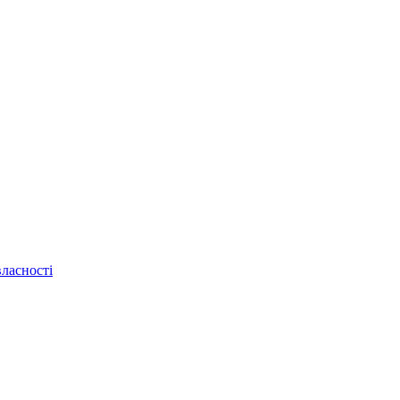
ласності