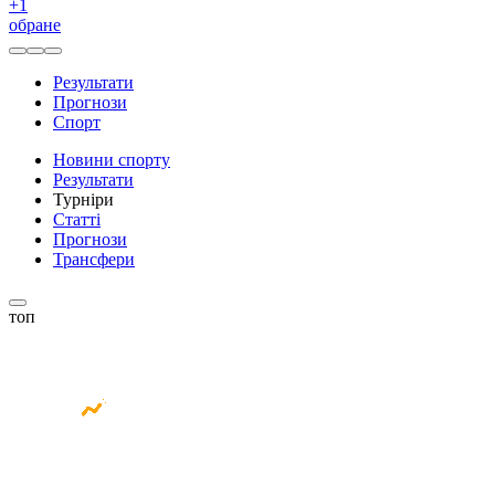
+
1
обране
Результати
Прогнози
Спорт
Новини спорту
Результати
Турніри
Статті
Прогнози
Трансфери
топ