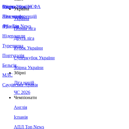
Збірна України
Італія
Суперкубок УЄФА
Україна
Німеччина
Ліга конференцій
Україна
Франція
ЛЧ - Top News
Перша ліга
Нідерланди
Друга ліга
Туреччина
Кубок України
Португалія
Суперкубок України
Бельгія
Збірна України
Збірні
МЛС
Ліга націй
Саудівська Аравія
ЧС 2026
Чемпіонати
Англія
Іспанія
АПЛ Top News