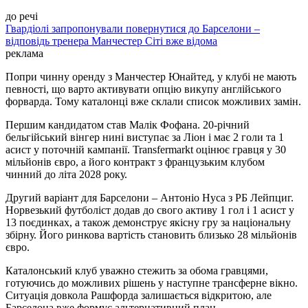
до речі
Гвардіолі запропонували повернутися до Барселони –
відповідь тренера Манчестер Сіті вже відома
реклама
Попри чинну оренду з Манчестер Юнайтед, у клубі не мають
певності, що варто активувати опцію викупу англійського
форварда. Тому каталонці вже склали список можливих замін.
Першим кандидатом став Малiк Фофана. 20-річний
бельгійський вінгер нині виступає за Ліон і має 2 голи та 1
асист у поточній кампанії. Transfermarkt оцінює гравця у 30
мільйонів євро, а його контракт з французьким клубом
чинний до літа 2028 року.
Другий варіант для Барселони – Антоніо Нуса з РБ Лейпциг.
Норвезький футболіст додав до свого активу 1 гол і 1 асист у
13 поєдинках, а також демонструє якісну гру за національну
збірну. Його ринкова вартість становить близько 28 мільйонів
євро.
Каталонський клуб уважно стежить за обома гравцями,
готуючись до можливих рішень у наступне трансферне вікно.
Ситуація довкола Рашфорда залишається відкритою, але
Барселона вже формує альтернативний план.