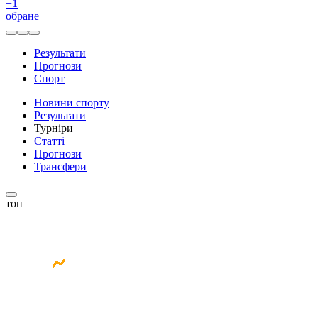
+
1
обране
Результати
Прогнози
Спорт
Новини спорту
Результати
Турніри
Статті
Прогнози
Трансфери
топ