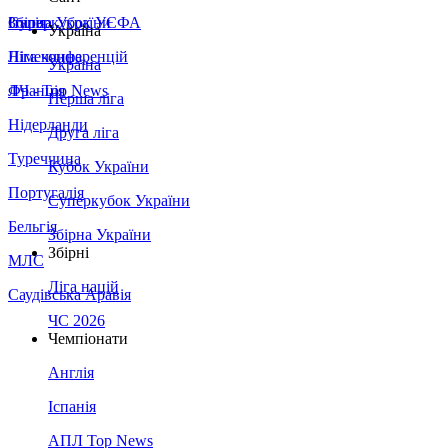
Збірна України
Італія
Суперкубок УЄФА
Україна
Німеччина
Ліга конференцій
Україна
Франція
ЛЧ - Top News
Перша ліга
Нідерланди
Друга ліга
Туреччина
Кубок України
Португалія
Суперкубок України
Бельгія
Збірна України
Збірні
МЛС
Ліга націй
Саудівська Аравія
ЧС 2026
Чемпіонати
Англія
Іспанія
АПЛ Top News