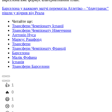
Барселона у важкому матчі перемогла Атлетіко – "блаугранас"
пішли у відрив від Реала
Читайте ще
:
Трансфери Чемпіонату Іспанії
Трансфери Чемпіонату Німеччини
Антоніо Нуса
Маркус Рашфорд
Трансфери
Трансфери Чемпіонату Франції
Барселона
Малік Фофана
Іспанія
Трансфери Барселони
️👍
1
️🔥
0
️😄
1
️😢
0