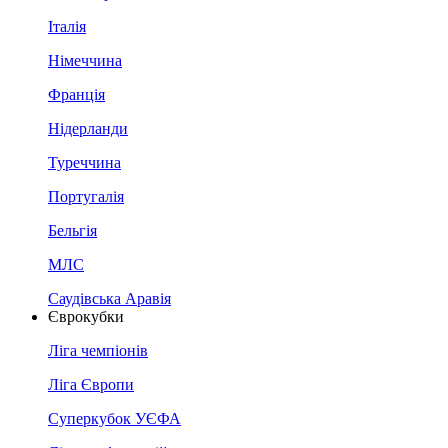
Італія
Німеччина
Франція
Нідерланди
Туреччина
Португалія
Бельгія
МЛС
Саудівська Аравія
Єврокубки
Ліга чемпіонів
Ліга Європи
Суперкубок УЄФА