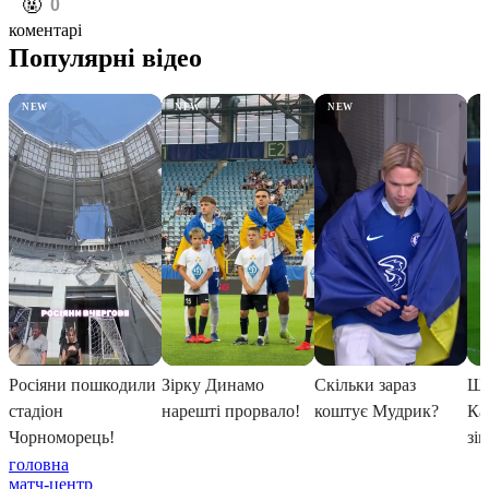
️🤬
0
коментарі
головна
матч-центр