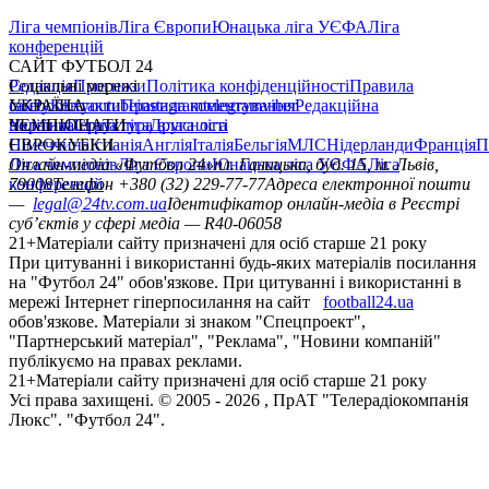
Ліга чемпіонів
Ліга Європи
Юнацька ліга УЄФА
Ліга
конференцій
САЙТ ФУТБОЛ 24
Редакція
Соціальні мережі
Прогнози
Політика конфіденційності
Правила
сайту
facebook
УКРАЇНА
Контакти
x
youtube
Правила коментування
instagram
telegram
viber
Редакційна
політика
Україна
ЧЕМПІОНАТИ
Перша ліга
Структура власності
Друга ліга
Німеччина
ЄВРОКУБКИ
Іспанія
Англія
Італія
Бельгія
МЛС
Нідерланди
Франція
П
Ліга чемпіонів
Онлайн-медіа «Футбол 24»
Ліга Європи
Юнацька ліга УЄФА
пл. Галицька, буд. 15, м. Львів,
Ліга
конференцій
79008
Телефон +380 (32) 229-77-77
Адреса електронної пошти
—
legal@24tv.com.ua
Ідентифікатор онлайн-медіа в Реєстрі
суб’єктів у сфері медіа — R40-06058
21+
Матеріали сайту призначені для осіб старше 21 року
При цитуванні і використанні будь-яких матеріалів посилання
на "Футбол 24" обов'язкове. При цитуванні і використанні в
мережі Інтернет гіперпосилання на сайт
football24.ua
обов'язкове. Матеріали зі знаком "Спецпроект",
"Партнерський матеріал", "Реклама", "Новини компаній"
публікуємо на правах реклами.
21+
Матеріали сайту призначені для осіб старше 21 року
Усi права захищенi. © 2005 -
2026
, ПрАТ "Телерадіокомпанія
Люкс". "Футбол 24".