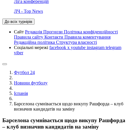
Ліга конференцій
ЛЧ - Top News
До всіх турнірів
Сайт
Редакція
Прогнози
Політика конфіденційності
Правила сайту
Контакти
Правила коментування
Редакційна політика
Структура власності
Соціальні мережі
facebook
x
youtube
instagram
telegram
viber
Футбол 24
Новини футболу
Іспанія
Барселона сумнівається щодо викупу Рашфорда – клуб
визначив кандидатів на заміну
Барселона сумнівається щодо викупу Рашфорда
– клуб визначив кандидатів на заміну