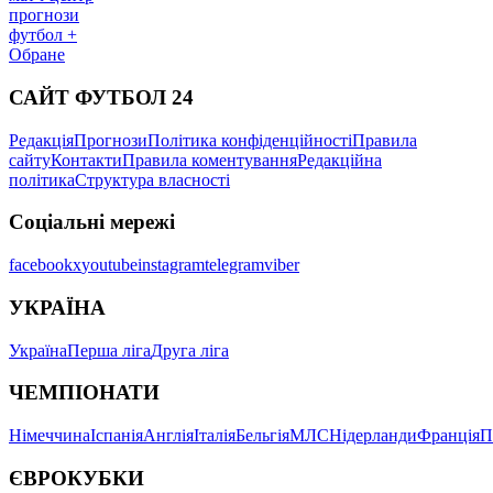
прогнози
футбол +
Обране
САЙТ ФУТБОЛ 24
Редакція
Прогнози
Політика конфіденційності
Правила
сайту
Контакти
Правила коментування
Редакційна
політика
Структура власності
Соціальні мережі
facebook
x
youtube
instagram
telegram
viber
УКРАЇНА
Україна
Перша ліга
Друга ліга
ЧЕМПІОНАТИ
Німеччина
Іспанія
Англія
Італія
Бельгія
МЛС
Нідерланди
Франція
П
ЄВРОКУБКИ