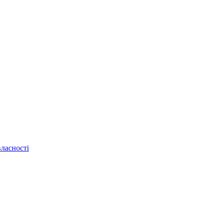
ласності