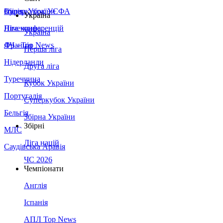
Збірна України
Італія
Суперкубок УЄФА
Україна
Німеччина
Ліга конференцій
Україна
Франція
ЛЧ - Top News
Перша ліга
Нідерланди
Друга ліга
Туреччина
Кубок України
Португалія
Суперкубок України
Бельгія
Збірна України
Збірні
МЛС
Ліга націй
Саудівська Аравія
ЧС 2026
Чемпіонати
Англія
Іспанія
АПЛ Top News