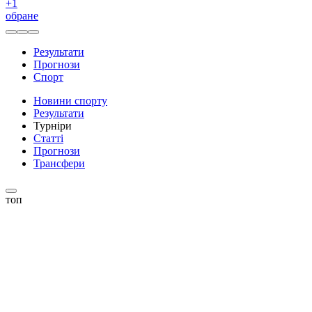
+
1
обране
Результати
Прогнози
Спорт
Новини спорту
Результати
Турніри
Статті
Прогнози
Трансфери
топ