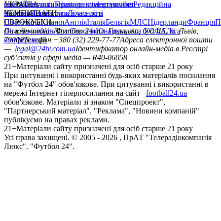
сайту
facebook
УКРАЇНА
Контакти
x
youtube
Правила коментування
instagram
telegram
viber
Редакційна
політика
Україна
ЧЕМПІОНАТИ
Перша ліга
Структура власності
Друга ліга
Німеччина
ЄВРОКУБКИ
Іспанія
Англія
Італія
Бельгія
МЛС
Нідерланди
Франція
П
Ліга чемпіонів
Онлайн-медіа «Футбол 24»
Ліга Європи
Юнацька ліга УЄФА
пл. Галицька, буд. 15, м. Львів,
Ліга
конференцій
79008
Телефон +380 (32) 229-77-77
Адреса електронної пошти
—
legal@24tv.com.ua
Ідентифікатор онлайн-медіа в Реєстрі
суб’єктів у сфері медіа — R40-06058
21+
Матеріали сайту призначені для осіб старше 21 року
При цитуванні і використанні будь-яких матеріалів посилання
на "Футбол 24" обов'язкове. При цитуванні і використанні в
мережі Інтернет гіперпосилання на сайт
football24.ua
обов'язкове. Матеріали зі знаком "Спецпроект",
"Партнерський матеріал", "Реклама", "Новини компаній"
публікуємо на правах реклами.
21+
Матеріали сайту призначені для осіб старше 21 року
Усi права захищенi. © 2005 -
2026
, ПрАТ "Телерадіокомпанія
Люкс". "Футбол 24".