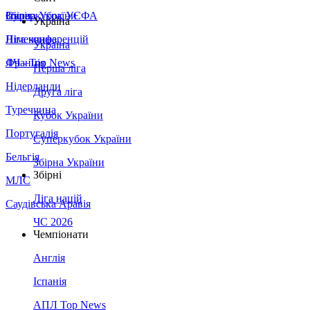
Збірна України
Італія
Суперкубок УЄФА
Україна
Німеччина
Ліга конференцій
Україна
Франція
ЛЧ - Top News
Перша ліга
Нідерланди
Друга ліга
Туреччина
Кубок України
Португалія
Суперкубок України
Бельгія
Збірна України
Збірні
МЛС
Ліга націй
Саудівська Аравія
ЧС 2026
Чемпіонати
Англія
Іспанія
АПЛ Top News