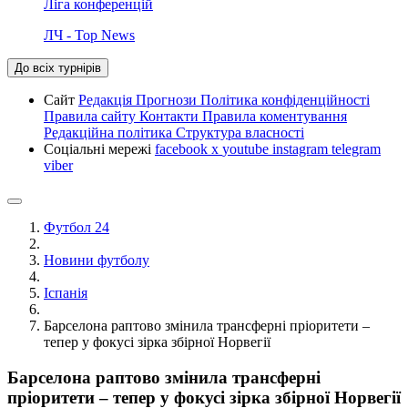
Ліга конференцій
ЛЧ - Top News
До всіх турнірів
Сайт
Редакція
Прогнози
Політика конфіденційності
Правила сайту
Контакти
Правила коментування
Редакційна політика
Структура власності
Соціальні мережі
facebook
x
youtube
instagram
telegram
viber
Футбол 24
Новини футболу
Іспанія
Барселона раптово змінила трансферні пріоритети –
тепер у фокусі зірка збірної Норвегії
Барселона раптово змінила трансферні
пріоритети – тепер у фокусі зірка збірної Норвегії