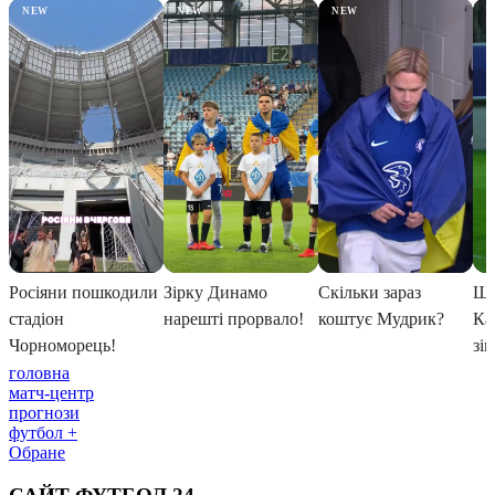
головна
матч-центр
прогнози
футбол +
Обране