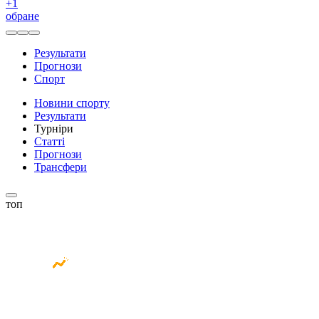
+
1
обране
Результати
Прогнози
Спорт
Новини спорту
Результати
Турніри
Статті
Прогнози
Трансфери
топ