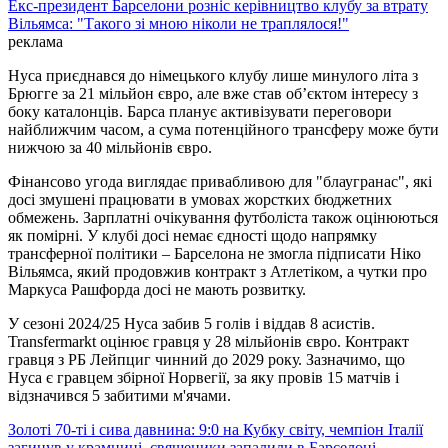
Екс-президент Барселони розніс керівництво клубу за втрату
Вільямса: "Такого зі мною ніколи не траплялося!"
реклама
Нуса приєднався до німецького клубу лише минулого літа з
Брюгге за 21 мільйон євро, але вже став об’єктом інтересу з
боку каталонців. Барса планує активізувати переговори
найближчим часом, а сума потенційного трансферу може бути
нижчою за 40 мільйонів євро.
Фінансово угода виглядає привабливою для "блаугранас", які
досі змушені працювати в умовах жорстких бюджетних
обмежень. Зарплатні очікування футболіста також оцінюються
як помірні. У клубі досі немає єдності щодо напрямку
трансферної політики – Барселона не змогла підписати Ніко
Вільямса, який продовжив контракт з Атлетіком, а чутки про
Маркуса Рашфорда досі не мають розвитку.
У сезоні 2024/25 Нуса забив 5 голів і віддав 8 асистів.
Transfermarkt оцінює гравця у 28 мільйонів євро. Контракт
гравця з РБ Лейпциг чинний до 2029 року. Зазначимо, що
Нуса є гравцем збірної Норвегії, за яку провів 15 матчів і
відзначився 5 забитими м'ячами.
Золоті 70-ті і сива давнина: 9:0 на Кубку світу, чемпіон Італії
загинув у крамниці, священики запалили в Барселоні