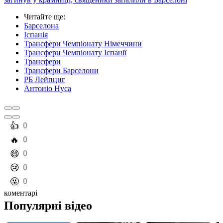
Читайте ще
:
Барселона
Іспанія
Трансфери Чемпіонату Німеччини
Трансфери Чемпіонату Іспанії
Трансфери
Трансфери Барселони
РБ Лейпциг
Антоніо Нуса
️👍
0
️🔥
0
️😄
0
️😢
0
️🤬
0
коментарі