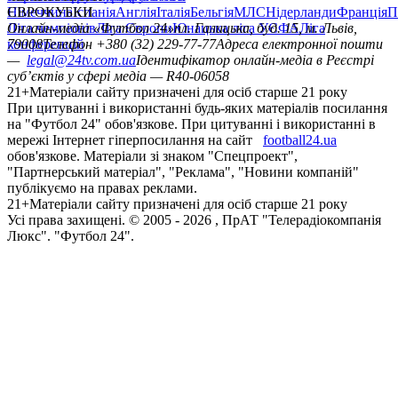
Німеччина
ЄВРОКУБКИ
Іспанія
Англія
Італія
Бельгія
МЛС
Нідерланди
Франція
П
Ліга чемпіонів
Онлайн-медіа «Футбол 24»
Ліга Європи
Юнацька ліга УЄФА
пл. Галицька, буд. 15, м. Львів,
Ліга
конференцій
79008
Телефон +380 (32) 229-77-77
Адреса електронної пошти
—
legal@24tv.com.ua
Ідентифікатор онлайн-медіа в Реєстрі
суб’єктів у сфері медіа — R40-06058
21+
Матеріали сайту призначені для осіб старше 21 року
При цитуванні і використанні будь-яких матеріалів посилання
на "Футбол 24" обов'язкове. При цитуванні і використанні в
мережі Інтернет гіперпосилання на сайт
football24.ua
обов'язкове. Матеріали зі знаком "Спецпроект",
"Партнерський матеріал", "Реклама", "Новини компаній"
публікуємо на правах реклами.
21+
Матеріали сайту призначені для осіб старше 21 року
Усi права захищенi. © 2005 -
2026
, ПрАТ "Телерадіокомпанія
Люкс". "Футбол 24".