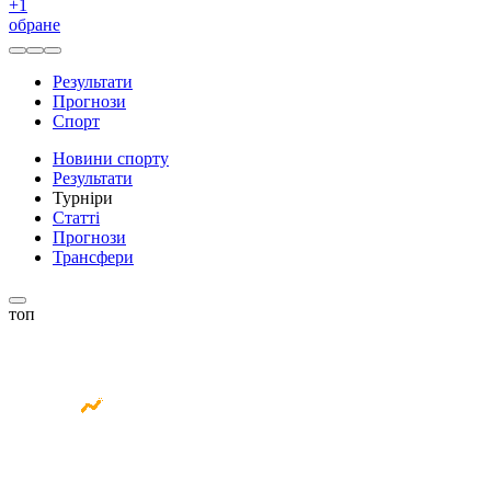
+
1
обране
Результати
Прогнози
Спорт
Новини спорту
Результати
Турніри
Статті
Прогнози
Трансфери
топ