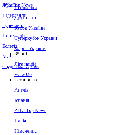
Франція
ЛЧ - Top News
Перша ліга
Нідерланди
Друга ліга
Туреччина
Кубок України
Португалія
Суперкубок України
Бельгія
Збірна України
Збірні
МЛС
Ліга націй
Саудівська Аравія
ЧС 2026
Чемпіонати
Англія
Іспанія
АПЛ Top News
Італія
Німеччина