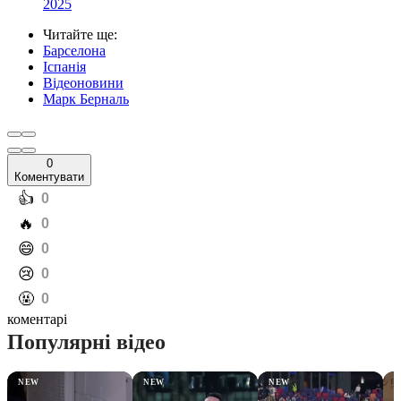
2025
Читайте ще
:
Барселона
Іспанія
Відеоновини
Марк Берналь
0
Коментувати
️👍
0
️🔥
0
️😄
0
️😢
0
️🤬
0
коментарі