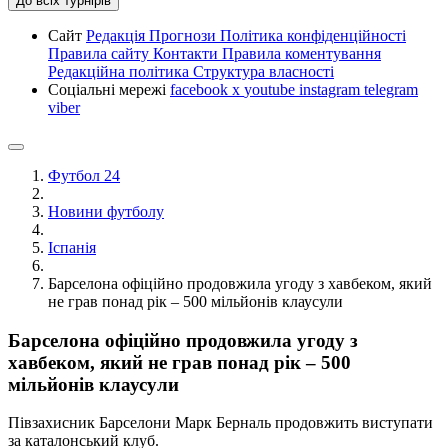
До всіх турнірів
Сайт
Редакція
Прогнози
Політика конфіденційності
Правила сайту
Контакти
Правила коментування
Редакційна політика
Структура власності
Соціальні мережі
facebook
x
youtube
instagram
telegram
viber
Футбол 24
Новини футболу
Іспанія
Барселона офіційно продовжила угоду з хавбеком, який
не грав понад рік – 500 мільйонів клаусули
Барселона офіційно продовжила угоду з
хавбеком, який не грав понад рік – 500
мільйонів клаусули
Півзахисник Барселони Марк Берналь продовжить виступати
за каталонський клуб.