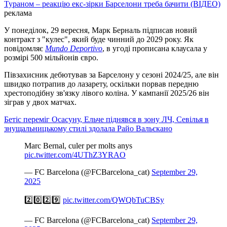
Тураном – реакцію екс-зірки Барселони треба бачити (ВІДЕО)
реклама
У понеділок, 29 вересня, Марк Берналь підписав новий
контракт з "кулес", який буде чинний до 2029 року. Як
повідомляє
Mundo Deportivo
, в угоді прописана клаусала у
розмірі 500 мільйонів євро.
Півзахисник дебютував за Барселону у сезоні 2024/25, але він
швидко потрапив до лазарету, оскільки порвав передню
хрестоподібну зв'язку лівого коліна. У кампанії 2025/26 він
зіграв у двох матчах.
Бетіс переміг Осасуну, Ельче піднявся в зону ЛЧ, Севілья в
знущальницькому стилі здолала Райо Вальєкано
Marc Bernal, culer per molts anys ️
pic.twitter.com/4UThZ3YRAO
— FC Barcelona (@FCBarcelona_cat)
September 29,
2025
2️⃣0️⃣2️⃣9️⃣
pic.twitter.com/QWQbTuCBSy
— FC Barcelona (@FCBarcelona_cat)
September 29,