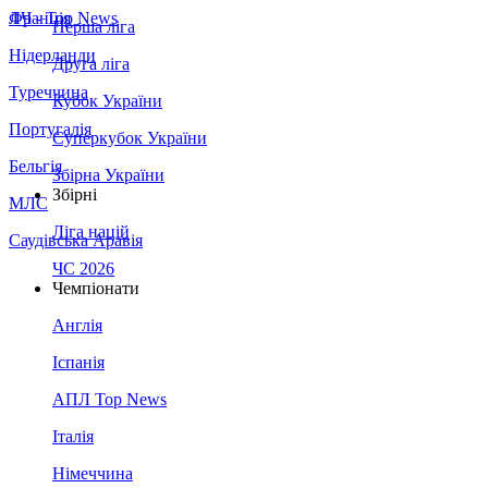
Франція
ЛЧ - Top News
Перша ліга
Нідерланди
Друга ліга
Туреччина
Кубок України
Португалія
Суперкубок України
Бельгія
Збірна України
Збірні
МЛС
Ліга націй
Саудівська Аравія
ЧС 2026
Чемпіонати
Англія
Іспанія
АПЛ Top News
Італія
Німеччина