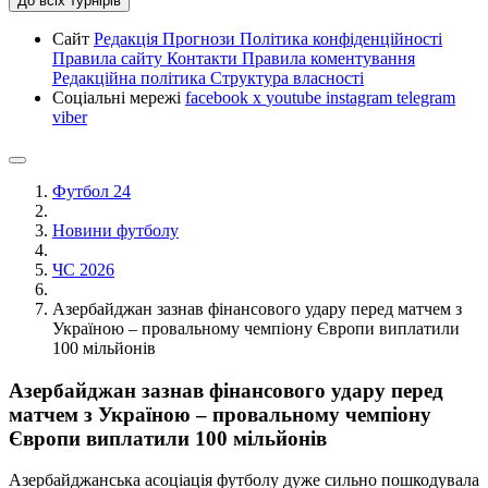
До всіх турнірів
Сайт
Редакція
Прогнози
Політика конфіденційності
Правила сайту
Контакти
Правила коментування
Редакційна політика
Структура власності
Соціальні мережі
facebook
x
youtube
instagram
telegram
viber
Футбол 24
Новини футболу
ЧС 2026
Азербайджан зазнав фінансового удару перед матчем з
Україною – провальному чемпіону Європи виплатили
100 мільйонів
Азербайджан зазнав фінансового удару перед
матчем з Україною – провальному чемпіону
Європи виплатили 100 мільйонів
Азербайджанська асоціація футболу дуже сильно пошкодувала