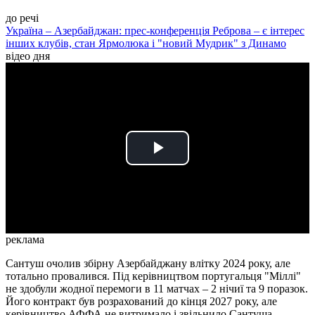
до речі
Україна – Азербайджан: прес-конференція Реброва – є інтерес
інших клубів, стан Ярмолюка і "новий Мудрик" з Динамо
відео дня
Play
Video
реклама
Сантуш очолив збірну Азербайджану влітку 2024 року, але
тотально провалився. Під керівництвом португальця "Міллі"
не здобули жодної перемоги в 11 матчах – 2 нічиї та 9 поразок.
Його контракт був розрахований до кінця 2027 року, але
керівництво АФФА не витримало і звільнило Сантуша