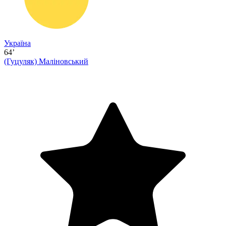
Україна
64’
(Гуцуляк)
Маліновський