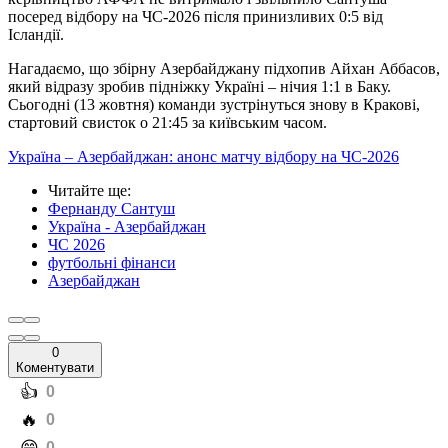
посеред відбору на ЧС-2026 після принизливих 0:5 від
Ісландії.
Нагадаємо, що збірну Азербайджану підхопив Айхан Аббасов,
який відразу зробив підніжку Україні – нічия 1:1 в Баку.
Сьогодні (13 жовтня) команди зустрінуться знову в Кракові,
стартовий свисток о 21:45 за київським часом.
Україна – Азербайджан: анонс матчу відбору на ЧС-2026
Читайте ще
:
Фернанду Сантуш
Україна - Азербайджан
ЧС 2026
футбольні фінанси
Азербайджан
0
Коментувати
️👍
0
️🔥
0
0