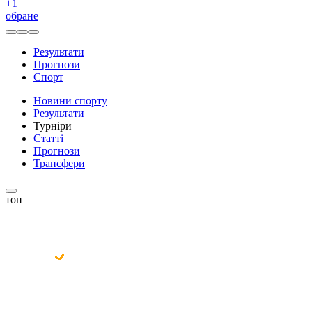
+
1
обране
Результати
Прогнози
Спорт
Новини спорту
Результати
Турніри
Статті
Прогнози
Трансфери
топ