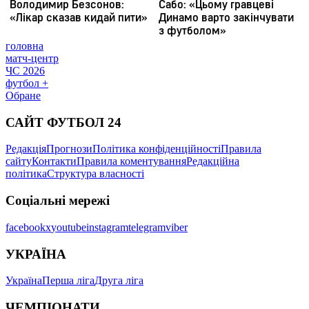
головна
матч-центр
ЧС 2026
футбол +
Обране
САЙТ ФУТБОЛ 24
Редакція
Прогнози
Політика конфіденційності
Правила
сайту
Контакти
Правила коментування
Редакційна
політика
Структура власності
Соціальні мережі
facebook
x
youtube
instagram
telegram
viber
УКРАЇНА
Україна
Перша ліга
Друга ліга
ЧЕМПІОНАТИ