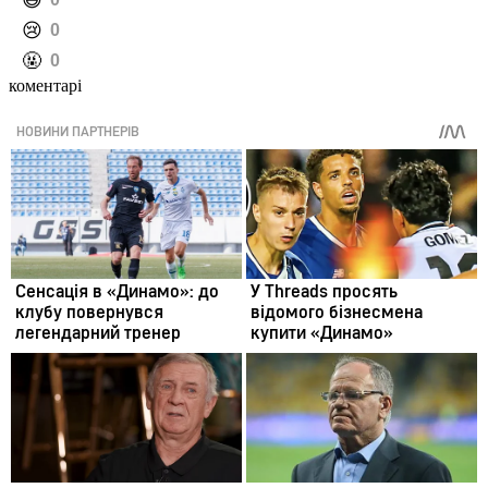
️😄
️😢
0
️🤬
0
коментарі