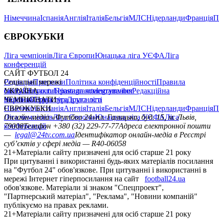
Німеччина
Іспанія
Англія
Італія
Бельгія
МЛС
Нідерланди
Франція
П
ЄВРОКУБКИ
Ліга чемпіонів
Ліга Європи
Юнацька ліга УЄФА
Ліга
конференцій
САЙТ ФУТБОЛ 24
Редакція
Соціальні мережі
Прогнози
Політика конфіденційності
Правила
сайту
facebook
УКРАЇНА
Контакти
x
youtube
Правила коментування
instagram
telegram
viber
Редакційна
політика
Україна
ЧЕМПІОНАТИ
Перша ліга
Структура власності
Друга ліга
Німеччина
ЄВРОКУБКИ
Іспанія
Англія
Італія
Бельгія
МЛС
Нідерланди
Франція
П
Ліга чемпіонів
Онлайн-медіа «Футбол 24»
Ліга Європи
Юнацька ліга УЄФА
пл. Галицька, буд. 15, м. Львів,
Ліга
конференцій
79008
Телефон +380 (32) 229-77-77
Адреса електронної пошти
—
legal@24tv.com.ua
Ідентифікатор онлайн-медіа в Реєстрі
суб’єктів у сфері медіа — R40-06058
21+
Матеріали сайту призначені для осіб старше 21 року
При цитуванні і використанні будь-яких матеріалів посилання
на "Футбол 24" обов'язкове. При цитуванні і використанні в
мережі Інтернет гіперпосилання на сайт
football24.ua
обов'язкове. Матеріали зі знаком "Спецпроект",
"Партнерський матеріал", "Реклама", "Новини компаній"
публікуємо на правах реклами.
21+
Матеріали сайту призначені для осіб старше 21 року