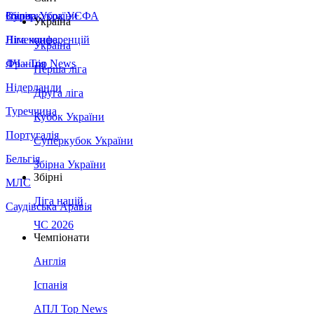
Збірна України
Італія
Суперкубок УЄФА
Україна
Німеччина
Ліга конференцій
Україна
Франція
ЛЧ - Top News
Перша ліга
Нідерланди
Друга ліга
Туреччина
Кубок України
Португалія
Суперкубок України
Бельгія
Збірна України
Збірні
МЛС
Ліга націй
Саудівська Аравія
ЧС 2026
Чемпіонати
Англія
Іспанія
АПЛ Top News