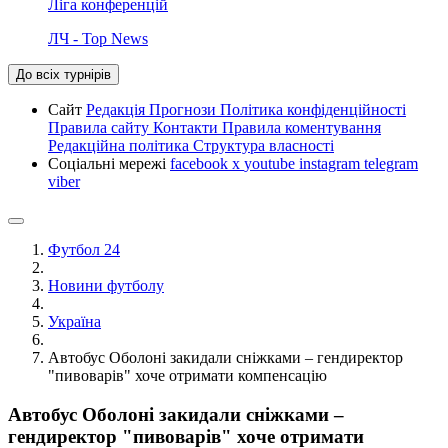
Ліга конференцій
ЛЧ - Top News
До всіх турнірів
Сайт
Редакція
Прогнози
Політика конфіденційності
Правила сайту
Контакти
Правила коментування
Редакційна політика
Структура власності
Соціальні мережі
facebook
x
youtube
instagram
telegram
viber
Футбол 24
Новини футболу
Україна
Автобус Оболоні закидали сніжками – гендиректор
"пивоварів" хоче отримати компенсацію
Автобус Оболоні закидали сніжками –
гендиректор "пивоварів" хоче отримати