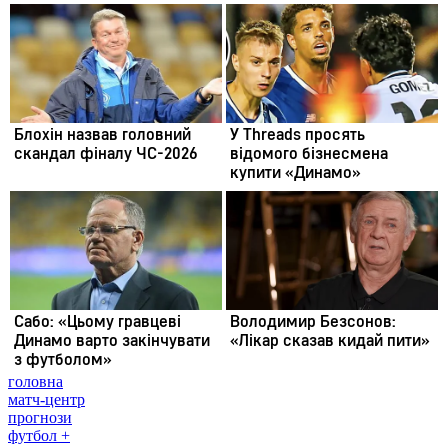
головна
матч-центр
прогнози
футбол +