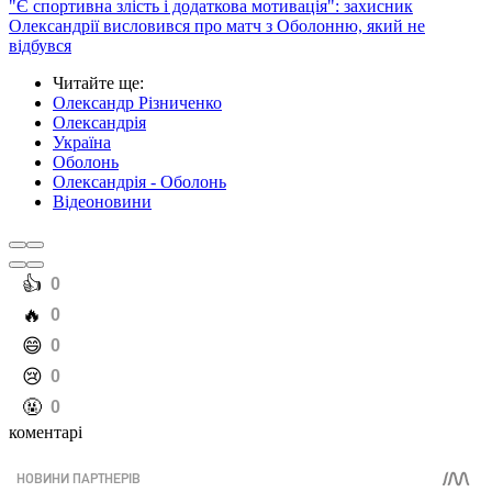
"Є спортивна злість і додаткова мотивація": захисник
Олександрії висловився про матч з Оболонню, який не
відбувся
Читайте ще
:
Олександр Різниченко
Олександрія
Україна
Оболонь
Олександрія - Оболонь
Відеоновини
️👍
0
️🔥
0
️😄
0
️😢
0
️🤬
0
коментарі