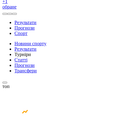
+
1
обране
Результати
Прогнози
Спорт
Новини спорту
Результати
Турніри
Статті
Прогнози
Трансфери
топ