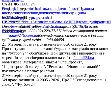
САЙТ ФУТБОЛ 24
Редакція
Соціальні мережі
Прогнози
Політика конфіденційності
Правила
сайту
facebook
УКРАЇНА
Контакти
x
youtube
Правила коментування
instagram
telegram
viber
Редакційна
політика
Україна
ЧЕМПІОНАТИ
Перша ліга
Структура власності
Друга ліга
Німеччина
ЄВРОКУБКИ
Іспанія
Англія
Італія
Бельгія
МЛС
Нідерланди
Франція
П
Ліга чемпіонів
Онлайн-медіа «Футбол 24»
Ліга Європи
Юнацька ліга УЄФА
пл. Галицька, буд. 15, м. Львів,
Ліга
конференцій
79008
Телефон +380 (32) 229-77-77
Адреса електронної пошти
—
legal@24tv.com.ua
Ідентифікатор онлайн-медіа в Реєстрі
суб’єктів у сфері медіа — R40-06058
21+
Матеріали сайту призначені для осіб старше 21 року
При цитуванні і використанні будь-яких матеріалів посилання
на "Футбол 24" обов'язкове. При цитуванні і використанні в
мережі Інтернет гіперпосилання на сайт
football24.ua
обов'язкове. Матеріали зі знаком "Спецпроект",
"Партнерський матеріал", "Реклама", "Новини компаній"
публікуємо на правах реклами.
21+
Матеріали сайту призначені для осіб старше 21 року
Усi права захищенi. © 2005 -
2026
, ПрАТ "Телерадіокомпанія
Люкс". "Футбол 24".