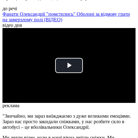
до речі
Фанати Олександрії "помстились" Оболоні за відмову грати
на замерзлому полі (ВІДЕО)
відео дня
Play
Video
реклама
"Звичайно, ми зараз виїжджаємо з дуже великими емоціями.
Зараз нас просто закидали сніжками, у нас розбите скло в
автобусі – це вболівальники Олександрії.
Ми зняли відео, коли в наші вікна летіли сніжки. Ми