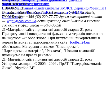
політика
Україна
ЧЕМПІОНАТИ
Перша ліга
Структура власності
Друга ліга
Німеччина
ЄВРОКУБКИ
Іспанія
Англія
Італія
Бельгія
МЛС
Нідерланди
Франція
П
Ліга чемпіонів
Онлайн-медіа «Футбол 24»
Ліга Європи
Юнацька ліга УЄФА
пл. Галицька, буд. 15, м. Львів,
Ліга
конференцій
79008
Телефон +380 (32) 229-77-77
Адреса електронної пошти
—
legal@24tv.com.ua
Ідентифікатор онлайн-медіа в Реєстрі
суб’єктів у сфері медіа — R40-06058
21+
Матеріали сайту призначені для осіб старше 21 року
При цитуванні і використанні будь-яких матеріалів посилання
на "Футбол 24" обов'язкове. При цитуванні і використанні в
мережі Інтернет гіперпосилання на сайт
football24.ua
обов'язкове. Матеріали зі знаком "Спецпроект",
"Партнерський матеріал", "Реклама", "Новини компаній"
публікуємо на правах реклами.
21+
Матеріали сайту призначені для осіб старше 21 року
Усi права захищенi. © 2005 -
2026
, ПрАТ "Телерадіокомпанія
Люкс". "Футбол 24".