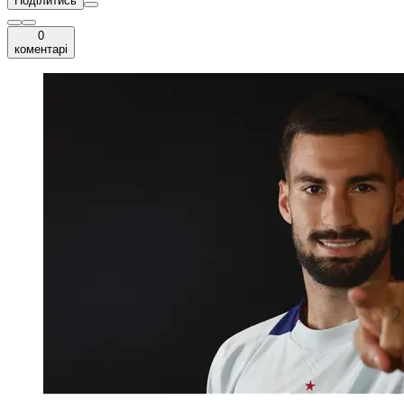
Поділитись
0
коментарі