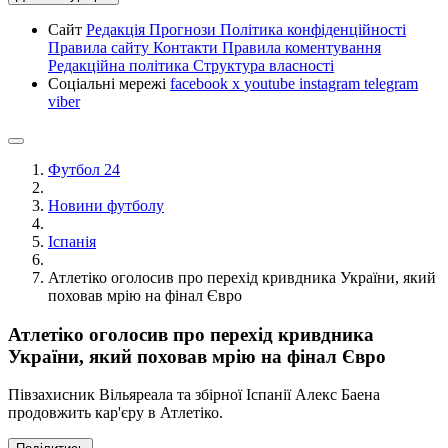
Сайт
Редакція
Прогнози
Політика конфіденційності
Правила сайту
Контакти
Правила коментування
Редакційна політика
Структура власності
Соціальні мережі
facebook
x
youtube
instagram
telegram
viber
Футбол 24
Новини футболу
Іспанія
Атлетіко оголосив про перехід кривдника України, який
поховав мрію на фінал Євро
Атлетіко оголосив про перехід кривдника
України, який поховав мрію на фінал Євро
Півзахисник Вільяреала та збірної Іспанії Алекс Баена
продовжить кар'єру в Атлетіко.