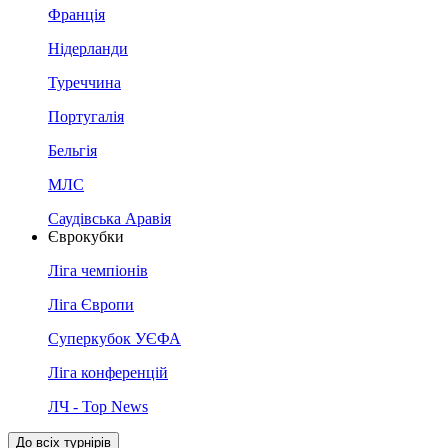
Франція
Нідерланди
Туреччина
Португалія
Бельгія
МЛС
Саудівська Аравія
Єврокубки
Ліга чемпіонів
Ліга Європи
Суперкубок УЄФА
Ліга конференцій
ЛЧ - Top News
До всіх турнірів