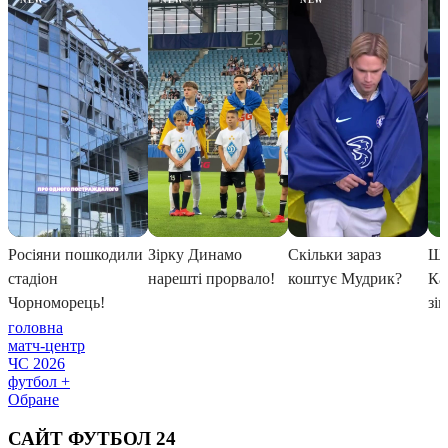
головна
матч-центр
ЧС 2026
футбол +
Обране
САЙТ ФУТБОЛ 24