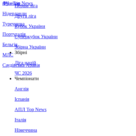
Франція
ЛЧ - Top News
Перша ліга
Нідерланди
Друга ліга
Туреччина
Кубок України
Португалія
Суперкубок України
Бельгія
Збірна України
Збірні
МЛС
Ліга націй
Саудівська Аравія
ЧС 2026
Чемпіонати
Англія
Іспанія
АПЛ Top News
Італія
Німеччина