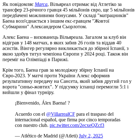
Як повідомляє
Marca
, Вільяреал отримає від Атлетіко за
трансфер 23-річного гравця 45 мільйонів євро, ще 5 мільйонів
передбачені можливими бонусами. У складі "матрацників"
Баена возз'єднається з іншим екс-гравцем "Жовтої
Субмарини" Александером Сьорлотом.
Алекс Баена – вихованець Вільяреала. Загалом за клуб він
відіграв у 148 матчах, в яких забив 26 голів та віддав 40
асистів. Вінгер регулярно викликається до збірної Іспанії, з
якою здобув титул чемпіона Європи у 2024 році. Також він
переміг на Олімпіаді в Парижі.
Крім того, Баена грав за молодіжну збірну Іспанії на
Євро-2023. У матчі проти України Алекс оформив
результативну передачу на Сансета, який забив другий гол у
ворота "синьо-жовтих". У підсумку іспанці перемогли 5:1 і
вийшли у фінал турніру.
¡Bienvenido, Álex Baena! ?
Acuerdo con el
@VillarrealCF
para el traspaso del
internacional español, que firma por cinco temporadas
con nuestro club.
pic.twitter.com/2ecxeQZcf3
— Atlético de Madrid (@Atleti)
July 2, 2025