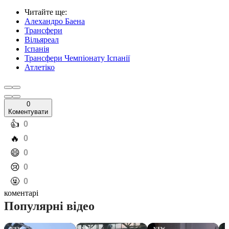
Читайте ще
:
Алехандро Баена
Трансфери
Вільяреал
Іспанія
Трансфери Чемпіонату Іспанії
Атлетіко
0
Коментувати
️👍
0
️🔥
0
️😄
0
️😢
0
️🤬
0
коментарі