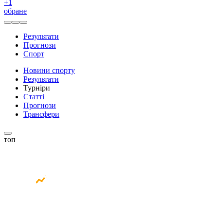
+
1
обране
Результати
Прогнози
Спорт
Новини спорту
Результати
Турніри
Статті
Прогнози
Трансфери
топ