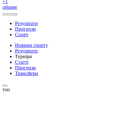
+
1
обране
Результати
Прогнози
Спорт
Новини спорту
Результати
Турніри
Статті
Прогнози
Трансфери
топ