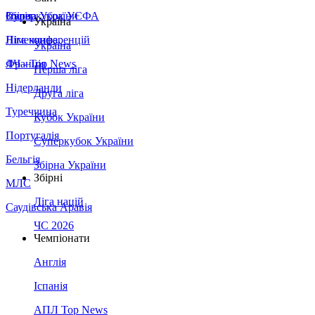
Збірна України
Італія
Суперкубок УЄФА
Україна
Німеччина
Ліга конференцій
Україна
Франція
ЛЧ - Top News
Перша ліга
Нідерланди
Друга ліга
Туреччина
Кубок України
Португалія
Суперкубок України
Бельгія
Збірна України
Збірні
МЛС
Ліга націй
Саудівська Аравія
ЧС 2026
Чемпіонати
Англія
Іспанія
АПЛ Top News