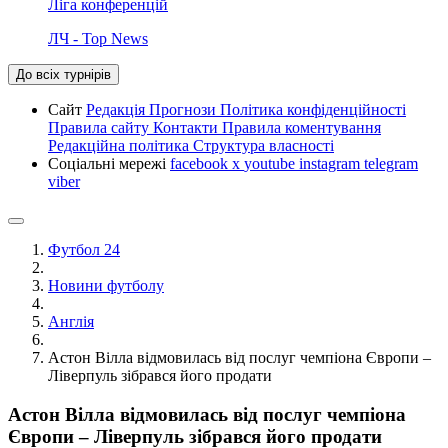
Ліга конференцій
ЛЧ - Top News
До всіх турнірів
Сайт
Редакція
Прогнози
Політика конфіденційності
Правила сайту
Контакти
Правила коментування
Редакційна політика
Структура власності
Соціальні мережі
facebook
x
youtube
instagram
telegram
viber
Футбол 24
Новини футболу
Англія
Астон Вілла відмовилась від послуг чемпіона Європи –
Ліверпуль зібрався його продати
Астон Вілла відмовилась від послуг чемпіона
Європи – Ліверпуль зібрався його продати