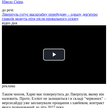
Ніколо Скіра
.
до речі
Ліверпуль готує масштабну перебудову – одразу дев'ятеро
гравців можуть піти після провального сезону
відео дня
Play
Video
реклама
Таким чином, Харві має повернутись до Ліверпуля, якому він
належить. Проте, Елліот не залишиться і в складі "червоних" –
мерсисайдці уже запланували прощання з хавбеком, контракт
якого розрахований до літа 2027 року.