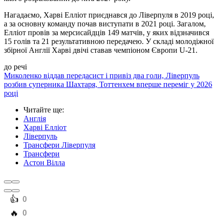
Нагадаємо, Харві Елліот приєднався до Ліверпуля в 2019 році,
а за основну команду почав виступати в 2021 році. Загалом,
Елліот провів за мерсисайдців 149 матчів, у яких відзначився
15 голів та 21 результативною передачею. У складі молодіжної
збірної Англії Харві двічі ставав чемпіоном Європи U-21.
до речі
Миколенко віддав передасист і привіз два голи, Ліверпуль
розбив суперника Шахтаря, Тоттенхем вперше переміг у 2026
році
Читайте ще
:
Англія
Харві Елліот
Ліверпуль
Трансфери Ліверпуля
Трансфери
Астон Вілла
️👍
0
️🔥
0