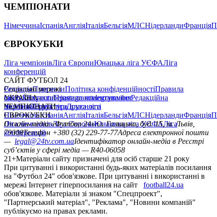
ЧЕМПІОНАТИ
Німеччина
Іспанія
Англія
Італія
Бельгія
МЛС
Нідерланди
Франція
П
ЄВРОКУБКИ
Ліга чемпіонів
Ліга Європи
Юнацька ліга УЄФА
Ліга
конференцій
САЙТ ФУТБОЛ 24
Редакція
Соціальні мережі
Прогнози
Політика конфіденційності
Правила
сайту
facebook
УКРАЇНА
Контакти
x
youtube
Правила коментування
instagram
telegram
viber
Редакційна
політика
Україна
ЧЕМПІОНАТИ
Перша ліга
Структура власності
Друга ліга
Німеччина
ЄВРОКУБКИ
Іспанія
Англія
Італія
Бельгія
МЛС
Нідерланди
Франція
П
Ліга чемпіонів
Онлайн-медіа «Футбол 24»
Ліга Європи
Юнацька ліга УЄФА
пл. Галицька, буд. 15, м. Львів,
Ліга
конференцій
79008
Телефон +380 (32) 229-77-77
Адреса електронної пошти
—
legal@24tv.com.ua
Ідентифікатор онлайн-медіа в Реєстрі
суб’єктів у сфері медіа — R40-06058
21+
Матеріали сайту призначені для осіб старше 21 року
При цитуванні і використанні будь-яких матеріалів посилання
на "Футбол 24" обов'язкове. При цитуванні і використанні в
мережі Інтернет гіперпосилання на сайт
football24.ua
обов'язкове. Матеріали зі знаком "Спецпроект",
"Партнерський матеріал", "Реклама", "Новини компаній"
публікуємо на правах реклами.