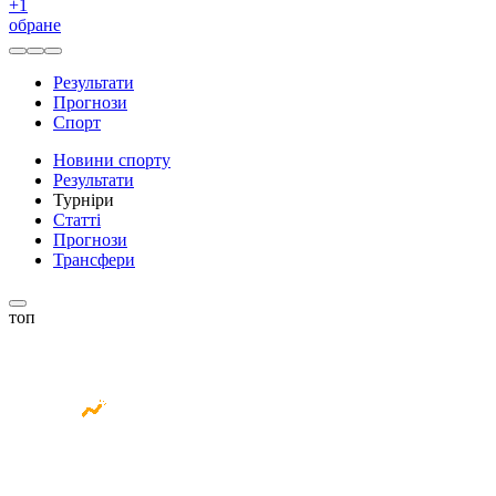
+
1
обране
Результати
Прогнози
Спорт
Новини спорту
Результати
Турніри
Статті
Прогнози
Трансфери
топ