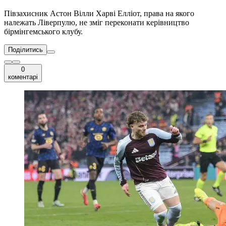
Півзахисник Астон Вілли Харві Елліот, права на якого
належать Ліверпулю, не зміг переконати керівництво
бірмінгемського клубу.
Поділитись
0
коментарі