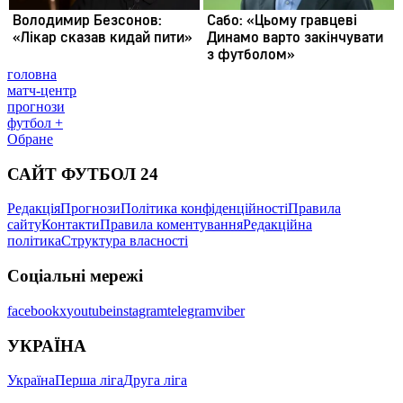
головна
матч-центр
прогнози
футбол +
Обране
САЙТ ФУТБОЛ 24
Редакція
Прогнози
Політика конфіденційності
Правила
сайту
Контакти
Правила коментування
Редакційна
політика
Структура власності
Соціальні мережі
facebook
x
youtube
instagram
telegram
viber
УКРАЇНА
Україна
Перша ліга
Друга ліга