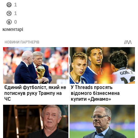
️😄
1
️😢
1
️🤬
0
коментарі