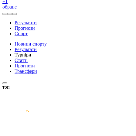
+
1
обране
Результати
Прогнози
Спорт
Новини спорту
Результати
Турніри
Статті
Прогнози
Трансфери
топ