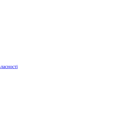
ласності