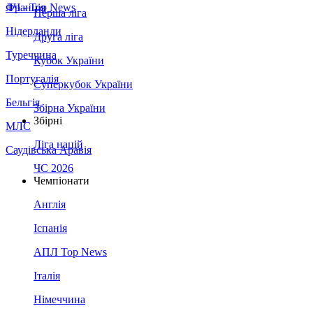
Франція
ЛЧ - Top News
Перша ліга
Нідерланди
Друга ліга
Туреччина
Кубок України
Португалія
Суперкубок України
Бельгія
Збірна України
Збірні
МЛС
Ліга націй
Саудівська Аравія
ЧС 2026
Чемпіонати
Англія
Іспанія
АПЛ Top News
Італія
Німеччина