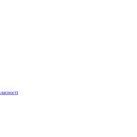
ласності