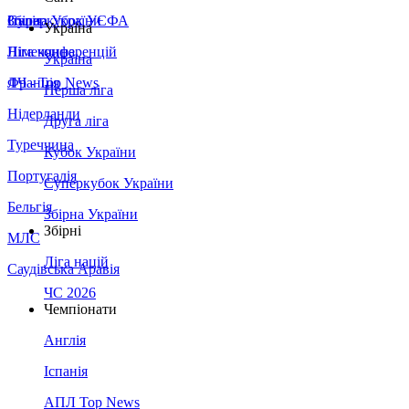
Збірна України
Італія
Суперкубок УЄФА
Україна
Німеччина
Ліга конференцій
Україна
Франція
ЛЧ - Top News
Перша ліга
Нідерланди
Друга ліга
Туреччина
Кубок України
Португалія
Суперкубок України
Бельгія
Збірна України
Збірні
МЛС
Ліга націй
Саудівська Аравія
ЧС 2026
Чемпіонати
Англія
Іспанія
АПЛ Top News