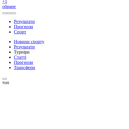
+
1
обране
Результати
Прогнози
Спорт
Новини спорту
Результати
Турніри
Статті
Прогнози
Трансфери
топ