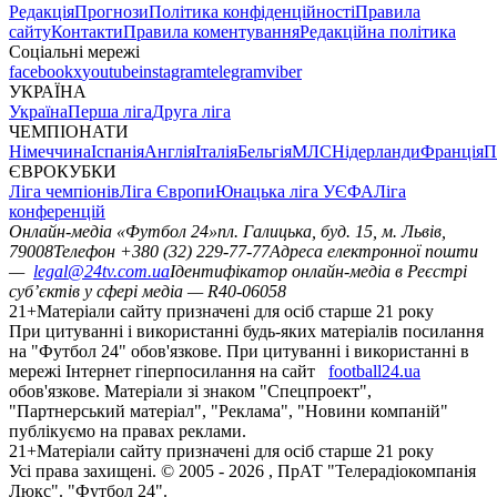
Редакція
Прогнози
Політика конфіденційності
Правила
сайту
Контакти
Правила коментування
Редакційна політика
Соціальні мережі
facebook
x
youtube
instagram
telegram
viber
УКРАЇНА
Україна
Перша ліга
Друга ліга
ЧЕМПІОНАТИ
Німеччина
Іспанія
Англія
Італія
Бельгія
МЛС
Нідерланди
Франція
П
ЄВРОКУБКИ
Ліга чемпіонів
Ліга Європи
Юнацька ліга УЄФА
Ліга
конференцій
Онлайн-медіа «Футбол 24»
пл. Галицька, буд. 15, м. Львів,
79008
Телефон +380 (32) 229-77-77
Адреса електронної пошти
—
legal@24tv.com.ua
Ідентифікатор онлайн-медіа в Реєстрі
суб’єктів у сфері медіа — R40-06058
21+
Матеріали сайту призначені для осіб старше 21 року
При цитуванні і використанні будь-яких матеріалів посилання
на "Футбол 24" обов'язкове. При цитуванні і використанні в
мережі Інтернет гіперпосилання на сайт
football24.ua
обов'язкове. Матеріали зі знаком "Спецпроект",
"Партнерський матеріал", "Реклама", "Новини компаній"
публікуємо на правах реклами.
21+
Матеріали сайту призначені для осіб старше 21 року
Усi права захищенi. © 2005 -
2026
, ПрАТ "Телерадіокомпанія
Люкс". "Футбол 24".