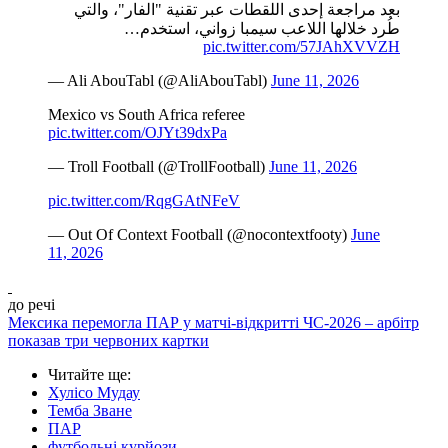
بعد مراجعة إحدى اللقطات عبر تقنية "الفار"، والتي
طُرد خلالها اللاعب سيمبا زواني، استخدم…
pic.twitter.com/57JAhXVVZH
— Ali AbouTabl (@AliAbouTabl)
June 11, 2026
Mexico vs South Africa referee
pic.twitter.com/OJYt39dxPa
— Troll Football (@TrollFootball)
June 11, 2026
pic.twitter.com/RqgGAtNFeV
— Out Of Context Football (@nocontextfooty)
June
11, 2026
до речі
Мексика перемогла ПАР у матчі-відкритті ЧС-2026 – арбітр
показав три червоних картки
Читайте ще
:
Хулісо Мудау
Темба Зване
ПАР
футбольні курйози