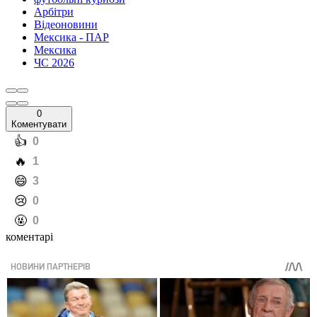
Арбітри
Відеоновини
Мексика - ПАР
Мексика
ЧС 2026
0
Коментувати
️👍
0
️🔥
1
️😄
3
️😢
0
️🤬
0
коментарі