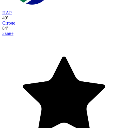
ПАР
49’
Сітоле
84’
Зване