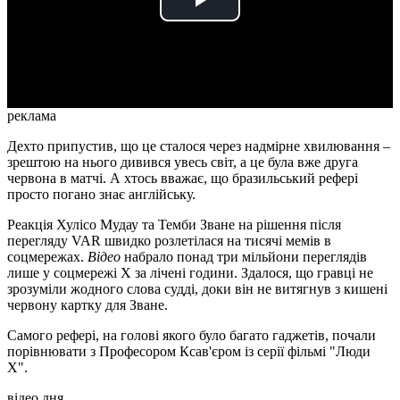
Play
Video
реклама
Дехто припустив, що це сталося через надмірне хвилювання –
зрештою на нього дивився увесь світ, а це була вже друга
червона в матчі. А хтось вважає, що бразильський рефері
просто погано знає англійську.
Реакція Хулісо Мудау та Темби Зване на рішення після
перегляду VAR швидко розлетілася на тисячі мемів в
соцмережах.
Відео
набрало понад три мільйони переглядів
лише у соцмережі X за лічені години. Здалося, що гравці не
зрозуміли жодного слова судді, доки він не витягнув з кишені
червону картку для Зване.
Самого рефері, на голові якого було багато гаджетів, почали
порівнювати з Професором Ксав'єром із серії фільмі "Люди
X".
відео дня