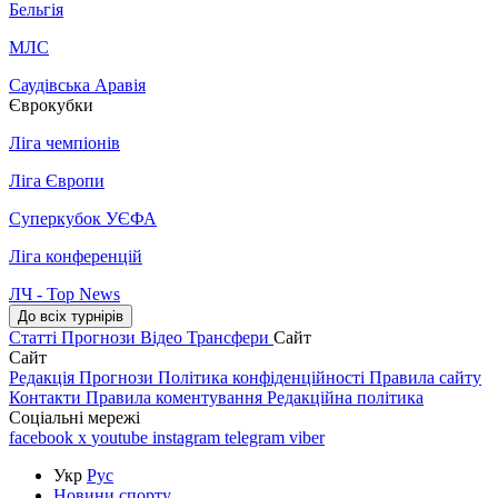
Бельгія
МЛС
Саудівська Аравія
Єврокубки
Ліга чемпіонів
Ліга Європи
Суперкубок УЄФА
Ліга конференцій
ЛЧ - Top News
До всіх турнірів
Статті
Прогнози
Відео
Трансфери
Сайт
Сайт
Редакція
Прогнози
Політика конфіденційності
Правила сайту
Контакти
Правила коментування
Редакційна політика
Соціальні мережі
facebook
x
youtube
instagram
telegram
viber
Укр
Рус
Новини спорту