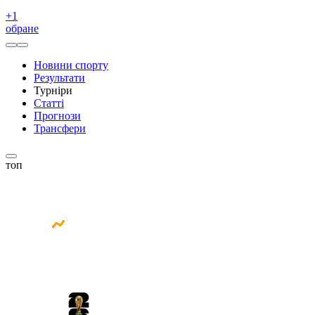
+
1
обране
Новини спорту
Результати
Турніри
Статті
Прогнози
Трансфери
топ