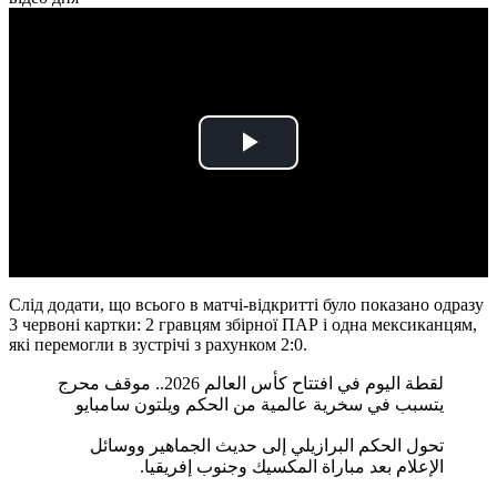
Play
Video
Слід додати, що всього в матчі-відкритті було показано одразу
3 червоні картки: 2 гравцям збірної ПАР і одна мексиканцям,
які перемогли в зустрічі з рахунком 2:0.
لقطة اليوم في افتتاح كأس العالم 2026.. موقف محرج
يتسبب في سخرية عالمية من الحكم ويلتون سامبايو
تحول الحكم البرازيلي إلى حديث الجماهير ووسائل
الإعلام بعد مباراة المكسيك وجنوب إفريقيا.