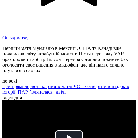
Огляд матчу
Перший матч Мундіалю в Мексиці, США та Канаді вже
подарував світу незабутній момент. Після перегляду VAR
бразильський арбітр Вілсон Перейра Сампайо повинен був
оголосити своє рішення в мікрофон, але він надто сильно
плутався в словах.
до речі
Три прямі червоні картки в матчі ЧС – четвертий випадок в
історії, ПАР "вляпалася" двічі
відео дня