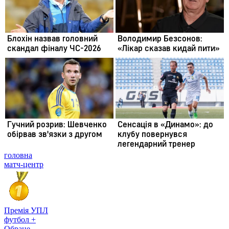
головна
матч-центр
Премія УПЛ
футбол +
Обране