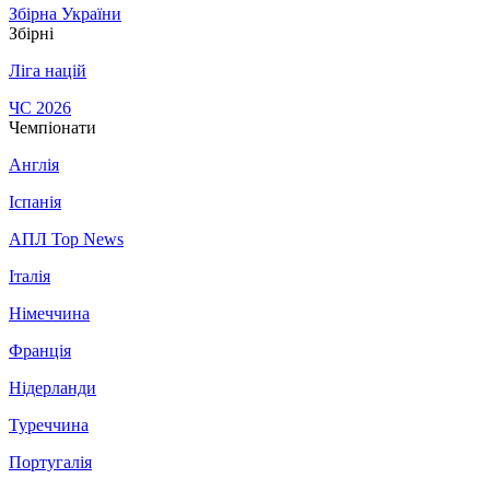
Збірна України
Збірні
Ліга націй
ЧС 2026
Чемпіонати
Англія
Іспанія
АПЛ Top News
Італія
Німеччина
Франція
Нідерланди
Туреччина
Португалія