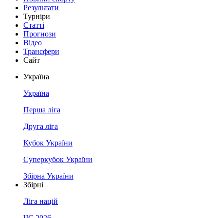
Результати
Турніри
Статті
Прогнози
Відео
Трансфери
Сайт
Україна
Україна
Перша ліга
Друга ліга
Кубок України
Суперкубок України
Збірна України
Збірні
Ліга націй
ЧС 2026