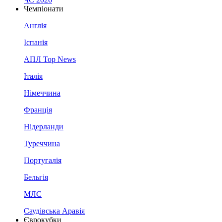
Чемпіонати
Англія
Іспанія
АПЛ Top News
Італія
Німеччина
Франція
Нідерланди
Туреччина
Португалія
Бельгія
МЛС
Саудівська Аравія
Єврокубки