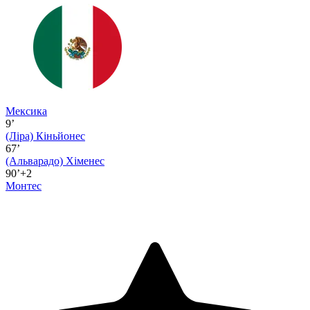
Мексика
9’
(Ліра)
Кіньйонес
67’
(Альварадо)
Хіменес
90’+2
Монтес