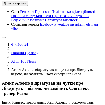
До всіх турнірів
Сайт
Редакція
Прогнози
Політика конфіденційності
Правила сайту
Контакти
Правила коментування
Редакційна політика
Структура власності
Соціальні мережі
facebook
x
youtube
instagram
telegram
viber
Футбол 24
Новини футболу
АПЛ Top News
Агент Алонсо відреагував на чутки про Ліверпуль –
відомо, чи замінить Слота екс-тренер Реала
Агент Алонсо відреагував на чутки про
Ліверпуль – відомо, чи замінить Слота екс-
тренер Реала
Іньякі Ібаньєс, представник Хабі Алонсо, прокоментував