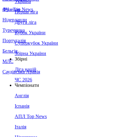
Україна
Франція
ЛЧ - Top News
Перша ліга
Нідерланди
Друга ліга
Туреччина
Кубок України
Португалія
Суперкубок України
Бельгія
Збірна України
Збірні
МЛС
Ліга націй
Саудівська Аравія
ЧС 2026
Чемпіонати
Англія
Іспанія
АПЛ Top News
Італія