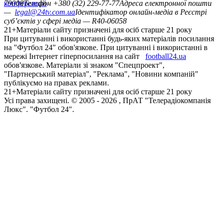
конференцій
79008
Телефон +380 (32) 229-77-77
Адреса електронної пошти
—
legal@24tv.com.ua
Ідентифікатор онлайн-медіа в Реєстрі
суб’єктів у сфері медіа — R40-06058
21+
Матеріали сайту призначені для осіб старше 21 року
При цитуванні і використанні будь-яких матеріалів посилання
на "Футбол 24" обов'язкове. При цитуванні і використанні в
мережі Інтернет гіперпосилання на сайт
football24.ua
обов'язкове. Матеріали зі знаком "Спецпроект",
"Партнерський матеріал", "Реклама", "Новини компаній"
публікуємо на правах реклами.
21+
Матеріали сайту призначені для осіб старше 21 року
Усi права захищенi. © 2005 -
2026
, ПрАТ "Телерадіокомпанія
Люкс". "Футбол 24".