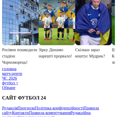
головна
матч-центр
ЧС 2026
футбол +
Обране
САЙТ ФУТБОЛ 24
Редакція
Прогнози
Політика конфіденційності
Правила
сайту
Контакти
Правила коментування
Редакційна