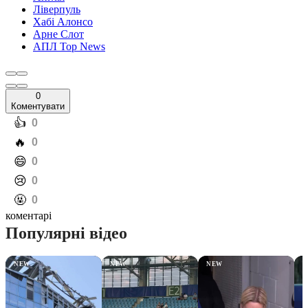
Ліверпуль
Хабі Алонсо
Арне Слот
АПЛ Top News
0
Коментувати
️👍
0
️🔥
0
️😄
0
️😢
0
️🤬
0
коментарі