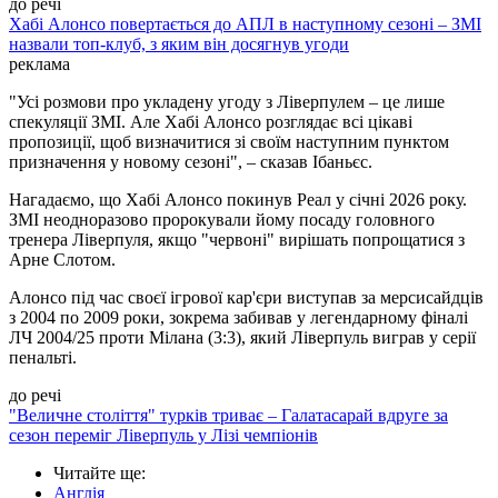
до речі
Хабі Алонсо повертається до АПЛ в наступному сезоні – ЗМІ
назвали топ-клуб, з яким він досягнув угоди
реклама
"Усі розмови про укладену угоду з Ліверпулем – це лише
спекуляції ЗМІ. Але Хабі Алонсо розглядає всі цікаві
пропозиції, щоб визначитися зі своїм наступним пунктом
призначення у новому сезоні", – сказав Ібаньєс.
Нагадаємо, що Хабі Алонсо покинув Реал у січні 2026 року.
ЗМІ неодноразово пророкували йому посаду головного
тренера Ліверпуля, якщо "червоні" вирішать попрощатися з
Арне Слотом.
Алонсо під час своєї ігрової кар'єри виступав за мерсисайдців
з 2004 по 2009 роки, зокрема забивав у легендарному фіналі
ЛЧ 2004/25 проти Мілана (3:3), який Ліверпуль виграв у серії
пенальті.
до речі
"Величне століття" турків триває – Галатасарай вдруге за
сезон переміг Ліверпуль у Лізі чемпіонів
Читайте ще
:
Англія