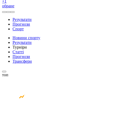
+
1
обране
Результати
Прогнози
Спорт
Новини спорту
Результати
Турніри
Статті
Прогнози
Трансфери
топ