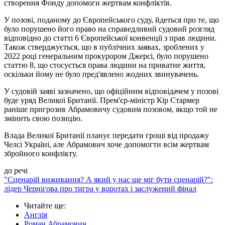
створення Фонду допомоги жертвам конфліктів.
У позові, поданому до Європейського суду, йдеться про те, що
було порушено його право на справедливий судовий розгляд
відповідно до статті 6 Європейської конвенції з прав людини.
Також стверджується, що в публічних заявах, зроблених у
2022 році генеральним прокурором Джерсі, було порушено
статтю 8, що стосується права людини на приватне життя,
оскільки йому не було пред'явлено жодних звинувачень.
У судовій заяві зазначено, що офіційним відповідачем у позові
буде уряд Великої Британії. Прем'єр-міністр Кір Стармер
раніше пригрозив Абрамовичу судовим позовом, якщо той не
змінить свою позицію.
Влада Великої Британії планує передати гроші від продажу
Челсі Україні, але Абрамович хоче допомогти всім жертвам
збройного конфлікту.
до речі
"Сценарій виживання? А який у нас ще міг бути сценарій?":
лідер Чернігова про тигра у воротах і заслужений фінал
Читайте ще
:
Англія
Роман Абрамович