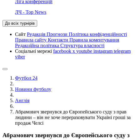
Ліга конференцій
ЛЧ - Top News
До всіх турнірів
Сайт
Редакція
Прогнози
Політика конфіденційності
Правила сайту
Контакти
Правила коментування
Редакційна політика
Структура власності
Соціальні мережі
facebook
x
youtube
instagram
telegram
viber
Футбол 24
Новини футболу
Англія
Абрамович звернувся до Європейського суду з прав
людини – він не хоче перераховувати Україні гроші за
продаж Челсі
Абрамович звернувся до Європейського суду з