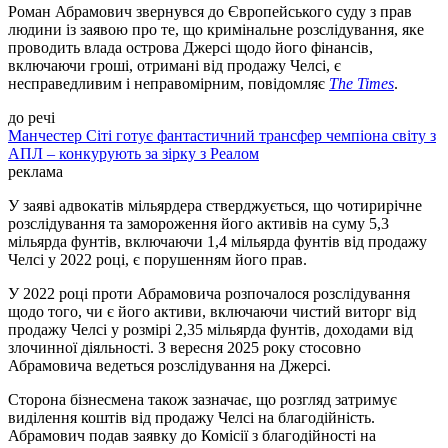
Роман Абрамович звернувся до Європейського суду з прав
людини із заявою про те, що кримінальне розслідування, яке
проводить влада острова Джерсі щодо його фінансів,
включаючи гроші, отримані від продажу Челсі, є
несправедливим і неправомірним, повідомляє
The Times
.
до речі
Манчестер Сіті готує фантастичний трансфер чемпіона світу з
АПЛ – конкурують за зірку з Реалом
реклама
У заяві адвокатів мільярдера стверджується, що чотирирічне
розслідування та замороження його активів на суму 5,3
мільярда фунтів, включаючи 1,4 мільярда фунтів від продажу
Челсі у 2022 році, є порушенням його прав.
У 2022 році проти Абрамовича розпочалося розслідування
щодо того, чи є його активи, включаючи чистий виторг від
продажу Челсі у розмірі 2,35 мільярда фунтів, доходами від
злочинної діяльності. З вересня 2025 року стосовно
Абрамовича ведеться розслідування на Джерсі.
Сторона бізнесмена також зазначає, що розгляд затримує
виділення коштів від продажу Челсі на благодійність.
Абрамович подав заявку до Комісії з благодійності на