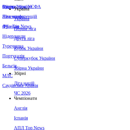
Збірна України
Італія
Суперкубок УЄФА
Україна
Німеччина
Ліга конференцій
Україна
Франція
ЛЧ - Top News
Перша ліга
Нідерланди
Друга ліга
Туреччина
Кубок України
Португалія
Суперкубок України
Бельгія
Збірна України
Збірні
МЛС
Ліга націй
Саудівська Аравія
ЧС 2026
Чемпіонати
Англія
Іспанія
АПЛ Top News