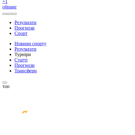
+
1
обране
Результати
Прогнози
Спорт
Новини спорту
Результати
Турніри
Статті
Прогнози
Трансфери
топ