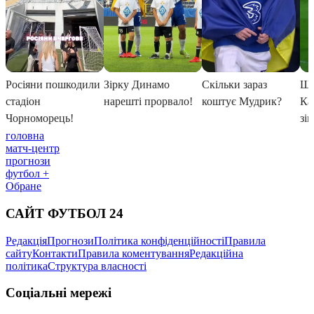
головна
матч-центр
прогнози
футбол +
Обране
САЙТ ФУТБОЛ 24
Редакція
Прогнози
Політика конфіденційності
Правила
сайту
Контакти
Правила коментування
Редакційна
політика
Структура власності
Соціальні мережі