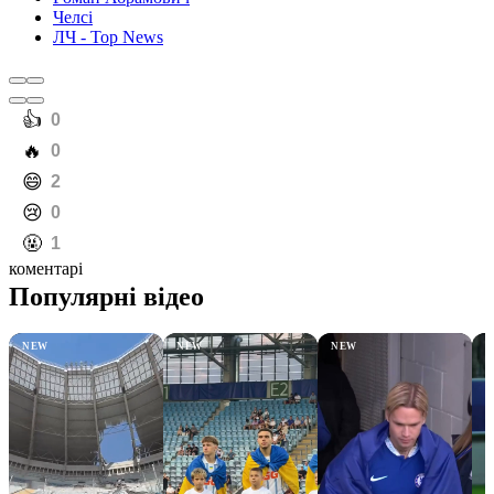
Челсі
ЛЧ - Top News
️👍
0
️🔥
0
️😄
2
️😢
0
️🤬
1
коментарі