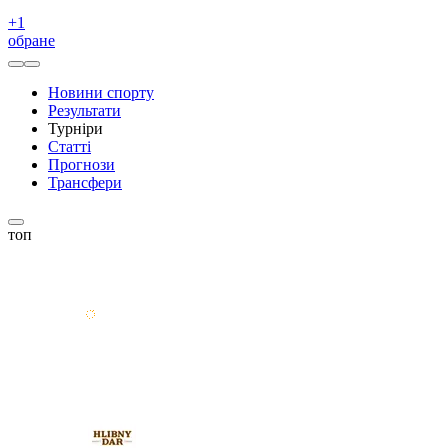
+
1
обране
Новини спорту
Результати
Турніри
Статті
Прогнози
Трансфери
топ