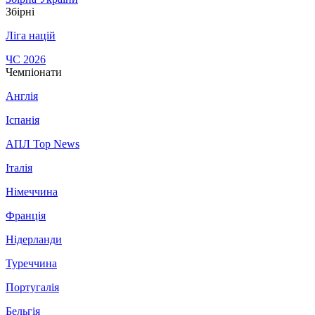
Збірні
Ліга націй
ЧС 2026
Чемпіонати
Англія
Іспанія
АПЛ Top News
Італія
Німеччина
Франція
Нідерланди
Туреччина
Португалія
Бельгія