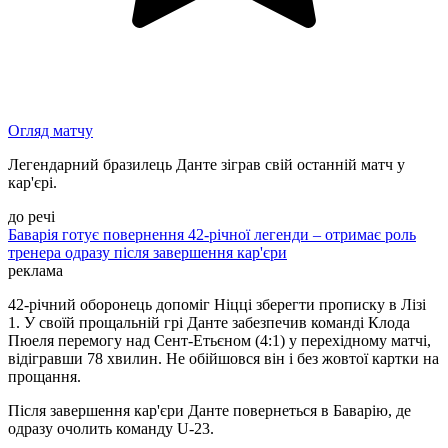
Огляд матчу
Легендарний бразилець Данте зіграв свій останній матч у
кар'єрі.
до речі
Баварія готує повернення 42-річної легенди – отримає роль
тренера одразу після завершення кар'єри
реклама
42-річний оборонець допоміг Ніцці зберегти прописку в Лізі
1. У своїй прощальній грі Данте забезпечив команді Клода
Пюеля перемогу над Сент-Етьєном (4:1) у перехідному матчі,
відігравши 78 хвилин. Не обійшовся він і без жовтої картки на
прощання.
Після завершення кар'єри Данте повернеться в Баварію, де
одразу очолить команду U-23.