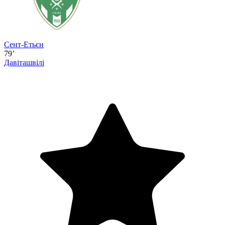
Сент-Етьєн
79’
Давіташвілі