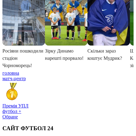
головна
матч-центр
Премія УПЛ
футбол +
Обране
САЙТ ФУТБОЛ 24