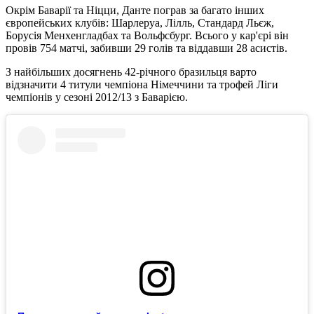
Окрім Баварії та Ніцци, Данте пограв за багато інших
європейських клубів: Шарлеруа, Лілль, Стандард Льєж,
Борусія Менхенгладбах та Вольфсбург. Всього у кар'єрі він
провів 754 матчі, забивши 29 голів та віддавши 28 асистів.
З найбільших досягнень 42-річного бразильця варто
відзначити 4 титули чемпіона Німеччини та трофей Ліги
чемпіонів у сезоні 2012/13 з Баварією.