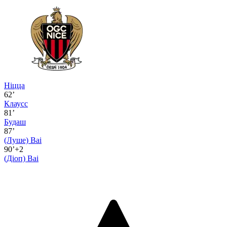
Ніцца
62’
Клаусс
81’
Будаш
87’
(Луше)
Ваі
90’+2
(Діоп)
Ваі