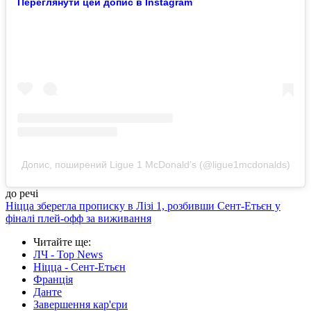
Переглянути цей допис в Instagram
Допис, поширений Ligue 1 McDonald’s (@ligue1mcdonalds)
до речі
Ніцца зберегла прописку в Лізі 1, розбивши Сент-Етьєн у
фіналі плей-офф за виживання
Читайте ще
:
ЛЧ - Top News
Ніцца - Сент-Етьєн
Франція
Данте
Завершення кар'єри