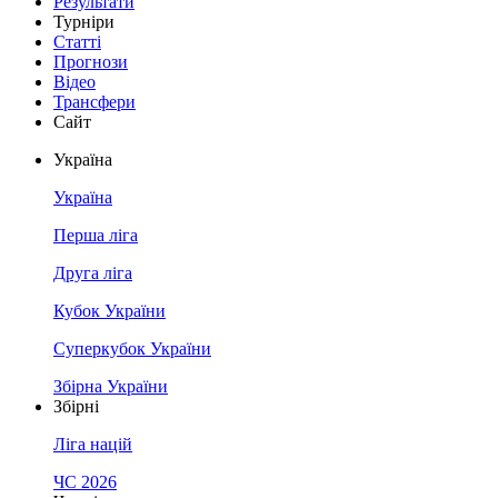
Результати
Турніри
Статті
Прогнози
Відео
Трансфери
Сайт
Україна
Україна
Перша ліга
Друга ліга
Кубок України
Суперкубок України
Збірна України
Збірні
Ліга націй
ЧС 2026