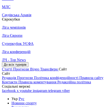
МЛС
Саудівська Аравія
Єврокубки
Ліга чемпіонів
Ліга Європи
Суперкубок УЄФА
Ліга конференцій
ЛЧ - Top News
До всіх турнірів
Статті
Прогнози
Відео
Трансфери
Сайт
Сайт
Редакція
Прогнози
Політика конфіденційності
Правила сайту
Контакти
Правила коментування
Редакційна політика
Соціальні мережі
facebook
x
youtube
instagram
telegram
viber
Укр
Рус
Новини спорту