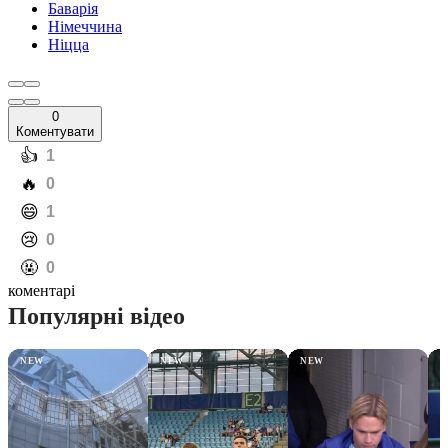
Баварія
Німеччина
Ніцца
0
Коментувати
️👍
1
️🔥
0
️😄
1
️😢
0
️🤬
0
коментарі