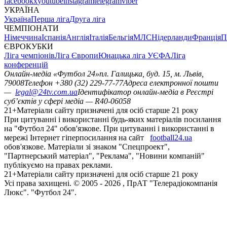
facebook
x
youtube
instagram
telegram
viber
УКРАЇНА
Україна
Перша ліга
Друга ліга
ЧЕМПІОНАТИ
Німеччина
Іспанія
Англія
Італія
Бельгія
МЛС
Нідерланди
Франція
П
ЄВРОКУБКИ
Ліга чемпіонів
Ліга Європи
Юнацька ліга УЄФА
Ліга
конференцій
Онлайн-медіа «Футбол 24»
пл. Галицька, буд. 15, м. Львів,
79008
Телефон +380 (32) 229-77-77
Адреса електронної пошти
—
legal@24tv.com.ua
Ідентифікатор онлайн-медіа в Реєстрі
суб’єктів у сфері медіа — R40-06058
21+
Матеріали сайту призначені для осіб старше 21 року
При цитуванні і використанні будь-яких матеріалів посилання
на "Футбол 24" обов'язкове. При цитуванні і використанні в
мережі Інтернет гіперпосилання на сайт
football24.ua
обов'язкове. Матеріали зі знаком "Спецпроект",
"Партнерський матеріал", "Реклама", "Новини компаній"
публікуємо на правах реклами.
21+
Матеріали сайту призначені для осіб старше 21 року
Усi права захищенi. © 2005 -
2026
, ПрАТ "Телерадіокомпанія
Люкс". "Футбол 24".