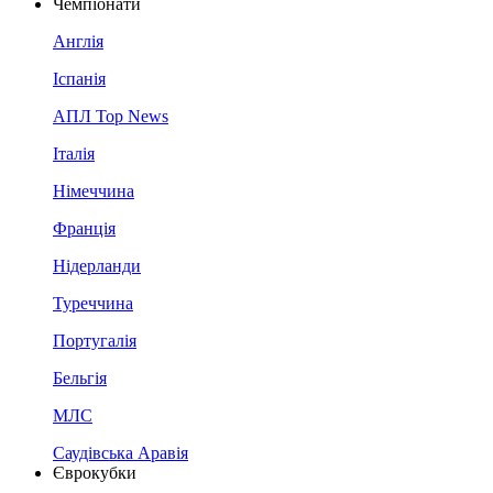
Чемпіонати
Англія
Іспанія
АПЛ Top News
Італія
Німеччина
Франція
Нідерланди
Туреччина
Португалія
Бельгія
МЛС
Саудівська Аравія
Єврокубки