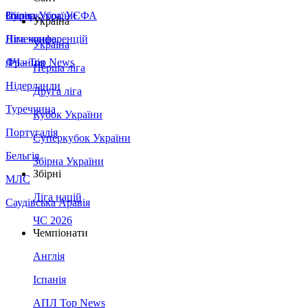
Збірна України
Італія
Суперкубок УЄФА
Україна
Німеччина
Ліга конференцій
Україна
Франція
ЛЧ - Top News
Перша ліга
Нідерланди
Друга ліга
Туреччина
Кубок України
Португалія
Суперкубок України
Бельгія
Збірна України
Збірні
МЛС
Ліга націй
Саудівська Аравія
ЧС 2026
Чемпіонати
Англія
Іспанія
АПЛ Top News