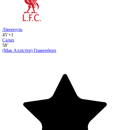
Ліверпуль
45’+1
Салах
58’
(Мак Аллістер)
Гравенберх