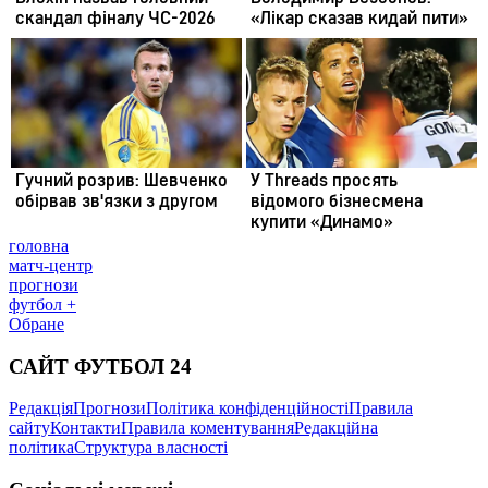
головна
матч-центр
прогнози
футбол +
Обране
САЙТ ФУТБОЛ 24
Редакція
Прогнози
Політика конфіденційності
Правила
сайту
Контакти
Правила коментування
Редакційна
політика
Структура власності