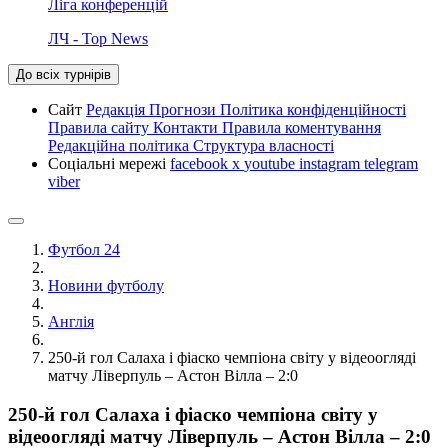
Ліга конференцій
ЛЧ - Top News
До всіх турнірів
Сайт
Редакція
Прогнози
Політика конфіденційності
Правила сайту
Контакти
Правила коментування
Редакційна політика
Структура власності
Соціальні мережі
facebook
x
youtube
instagram
telegram
viber
Футбол 24
Новини футболу
Англія
250-й гол Салаха і фіаско чемпіона світу у відеоогляді
матчу Ліверпуль – Астон Вілла – 2:0
250-й гол Салаха і фіаско чемпіона світу у
відеоогляді матчу Ліверпуль – Астон Вілла – 2:0