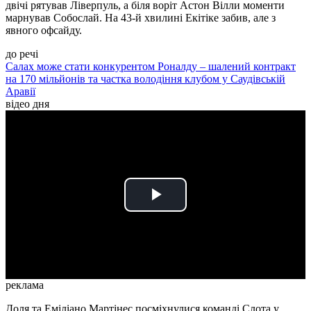
двічі рятував Ліверпуль, а біля воріт Астон Вілли моменти
марнував Собослай. На 43-й хвилині Екітіке забив, але з
явного офсайду.
до речі
Салах може стати конкурентом Роналду – шалений контракт
на 170 мільйонів та частка володіння клубом у Саудівській
Аравії
відео дня
Play
Video
реклама
Доля та Еміліано Мартінес посміхнулися команді Слота у