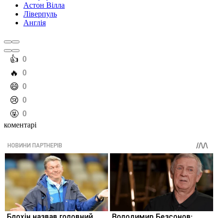
Астон Вілла
Ліверпуль
Англія
️👍
0
️🔥
0
️😄
0
️😢
0
️🤬
0
коментарі