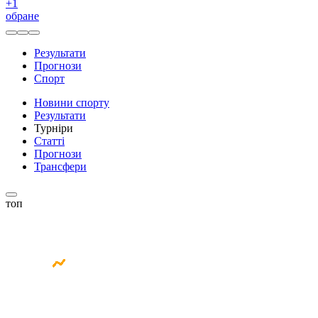
+
1
обране
Результати
Прогнози
Спорт
Новини спорту
Результати
Турніри
Статті
Прогнози
Трансфери
топ