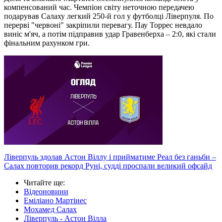
компенсований час. Чемпіон світу неточною передачею
подарував Салаху легкий 250-й гол у футболці Ліверпуля. По
перерві "червоні" закріпили перевагу. Пау Торрес невдало
виніс м'яч, а потім підправив удар Гравенберха – 2:0, які стали
фінальним рахунком гри.
Ліверпуль здолав Астон Віллу і прийматиме Реал без ганьби –
Салах повторив рекорд Руні, судді проспали великий офсайд
Читайте ще
:
Відеоновини
Еміліано Мартінес
Мохамед Салах
Ліверпуль - Астон Вілла