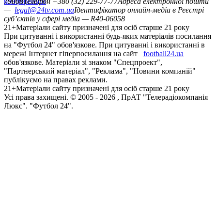
конференцій
79008
Телефон +380 (32) 229-77-77
Адреса електронної пошти
—
legal@24tv.com.ua
Ідентифікатор онлайн-медіа в Реєстрі
суб’єктів у сфері медіа — R40-06058
21+
Матеріали сайту призначені для осіб старше 21 року
При цитуванні і використанні будь-яких матеріалів посилання
на "Футбол 24" обов'язкове. При цитуванні і використанні в
мережі Інтернет гіперпосилання на сайт
football24.ua
обов'язкове. Матеріали зі знаком "Спецпроект",
"Партнерський матеріал", "Реклама", "Новини компаній"
публікуємо на правах реклами.
21+
Матеріали сайту призначені для осіб старше 21 року
Усi права захищенi. © 2005 -
2026
, ПрАТ "Телерадіокомпанія
Люкс". "Футбол 24".