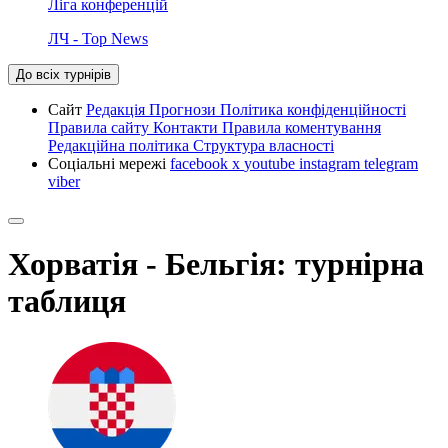
Ліга конференцій
ЛЧ - Top News
До всіх турнірів
Сайт
Редакція
Прогнози
Політика конфіденційності
Правила сайту
Контакти
Правила коментування
Редакційна політика
Структура власності
Соціальні мережі
facebook
x
youtube
instagram
telegram
viber
Хорватія - Бельгія: турнірна
таблиця