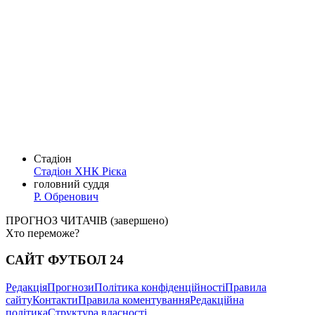
Стадіон
Стадіон ХНК Рієка
головний суддя
Р. Обренович
ПРОГНОЗ ЧИТАЧІВ
(завершено)
Хто переможе?
Найпопулярніший рахунок
САЙТ ФУТБОЛ 24
Сформований за прогнозами учасників турніру прогнозистів.
Редакція
Прогнози
Політика конфіденційності
Правила
Долучайтеся до конкурсу та вигравайте класні призи!
сайту
Контакти
Правила коментування
Редакційна
політика
Структура власності