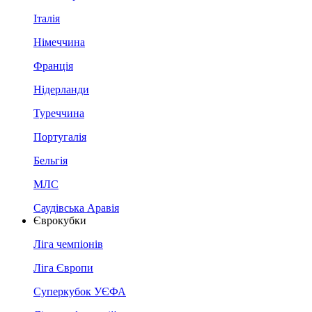
Італія
Німеччина
Франція
Нідерланди
Туреччина
Португалія
Бельгія
МЛС
Саудівська Аравія
Єврокубки
Ліга чемпіонів
Ліга Європи
Суперкубок УЄФА