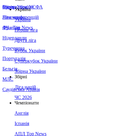
Збірна України
Італія
Суперкубок УЄФА
Україна
Німеччина
Ліга конференцій
Україна
Франція
ЛЧ - Top News
Перша ліга
Нідерланди
Друга ліга
Туреччина
Кубок України
Португалія
Суперкубок України
Бельгія
Збірна України
Збірні
МЛС
Ліга націй
Саудівська Аравія
ЧС 2026
Чемпіонати
Англія
Іспанія
АПЛ Top News