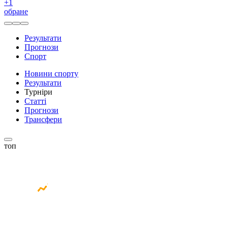
+
1
обране
Результати
Прогнози
Спорт
Новини спорту
Результати
Турніри
Статті
Прогнози
Трансфери
топ