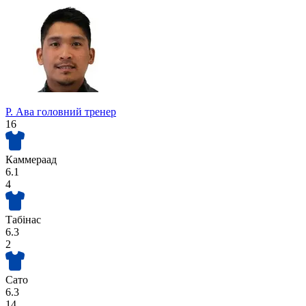
Р. Ава
головний тренер
16
Каммераад
6.1
4
Табінас
6.3
2
Сато
6.3
14