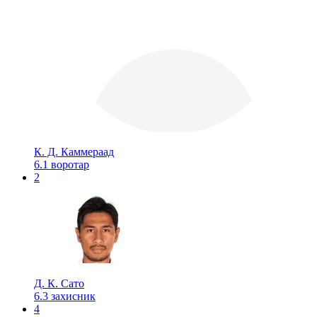
К. Д. Каммераад
6.1
воротар
2
Д. К. Сато
6.3
захисник
4