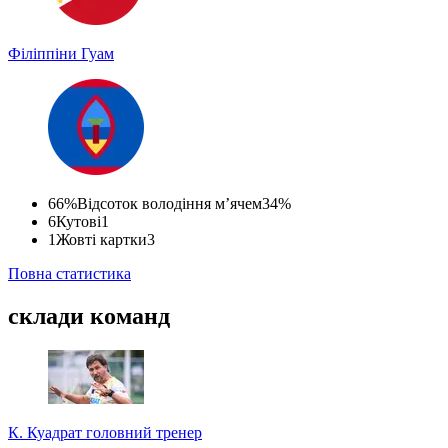
Філіппіни
Гуам
66%
Відсоток володіння м’ячем
34%
6
Кутові
1
1
Жовті картки
3
Повна статистика
склади команд
К. Куадрат
головний тренер