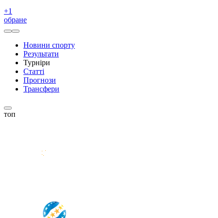
+
1
обране
Новини спорту
Результати
Турніри
Статті
Прогнози
Трансфери
топ