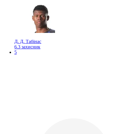
Д. Д. Табінас
6.3
захисник
5