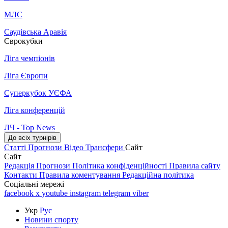
МЛС
Саудівська Аравія
Єврокубки
Ліга чемпіонів
Ліга Європи
Суперкубок УЄФА
Ліга конференцій
ЛЧ - Top News
До всіх турнірів
Статті
Прогнози
Відео
Трансфери
Сайт
Сайт
Редакція
Прогнози
Політика конфіденційності
Правила сайту
Контакти
Правила коментування
Редакційна політика
Соціальні мережі
facebook
x
youtube
instagram
telegram
viber
Укр
Рус
Новини спорту