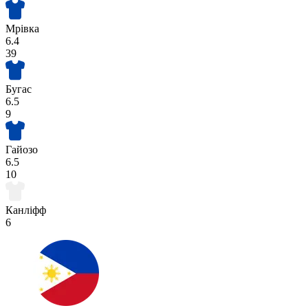
Мрівка
6.4
39
Бугас
6.5
9
Гайозо
6.5
10
Канліфф
6