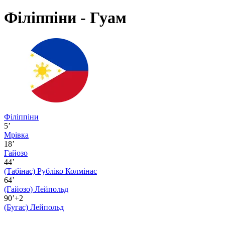
Філіппіни - Гуам
Філіппіни
5’
Мрівка
18’
Гайозо
44’
(Табінас)
Рубліко Колмінас
64’
(Гайозо)
Лейпольд
90’+2
(Бугас)
Лейпольд