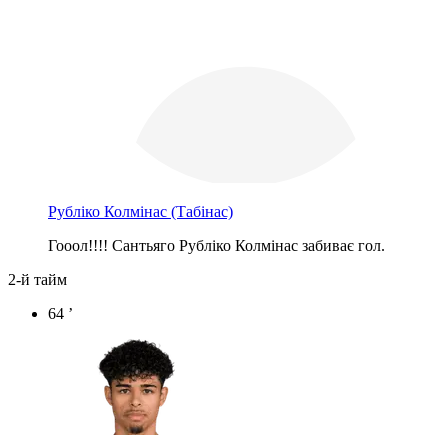
Рубліко Колмінас
(Табінас)
Гооол!!!! Сантьяго Рубліко Колмінас забиває гол.
2-й тайм
64 ’