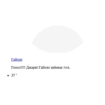
Гайозо
Гооол!!!! Джарві Гайозо забиває гол.
37 ’