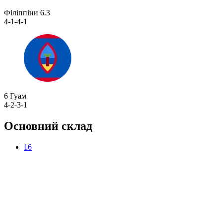
Філіппіни
6.3
4-1-4-1
6
Гуам
4-2-3-1
Основний склад
16