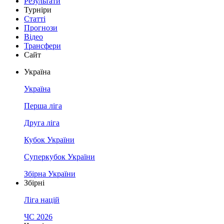
Результати
Турніри
Статті
Прогнози
Відео
Трансфери
Сайт
Україна
Україна
Перша ліга
Друга ліга
Кубок України
Суперкубок України
Збірна України
Збірні
Ліга націй
ЧС 2026