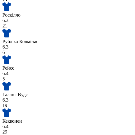
Роскілло
6.3
21
Рубліко Колмінас
6.3
6
Рейєс
6.4
5
Галанг Вудс
6.3
19
Кекконен
6.4
29