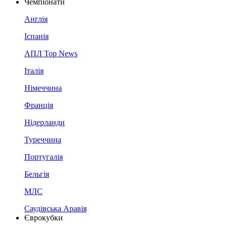
Чемпіонати
Англія
Іспанія
АПЛ Top News
Італія
Німеччина
Франція
Нідерланди
Туреччина
Португалія
Бельгія
МЛС
Саудівська Аравія
Єврокубки