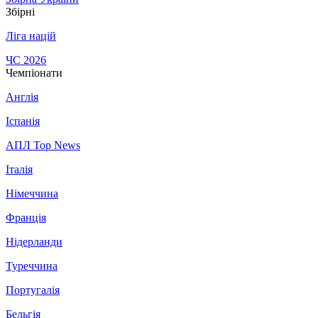
Збірні
Ліга націй
ЧС 2026
Чемпіонати
Англія
Іспанія
АПЛ Top News
Італія
Німеччина
Франція
Нідерланди
Туреччина
Португалія
Бельгія