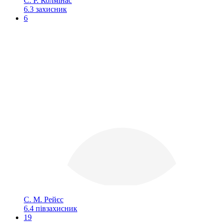
С. Р. Колмінас
6.3
захисник
6
С. М. Рейєс
6.4
півзахисник
19