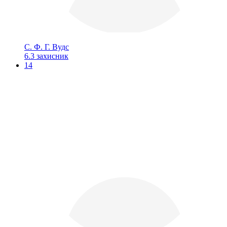
С. Ф. Г. Вудс
6.3
захисник
14