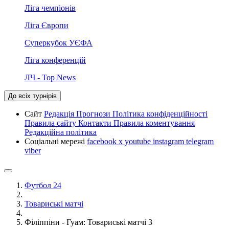
Ліга чемпіонів
Ліга Європи
Суперкубок УЄФА
Ліга конференцій
ЛЧ - Top News
До всіх турнірів
Сайт
Редакція
Прогнози
Політика конфіденційності
Правила сайту
Контакти
Правила коментування
Редакційна політика
Соціальні мережі
facebook
x
youtube
instagram
telegram
viber
Футбол 24
Товариські матчі
Філіппіни - Гуам: Товариські матчі 3