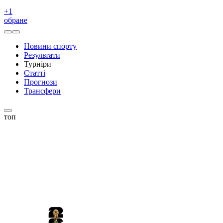
+
1
обране
Новини спорту
Результати
Турніри
Статті
Прогнози
Трансфери
топ