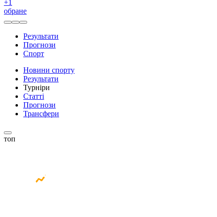
+
1
обране
Результати
Прогнози
Спорт
Новини спорту
Результати
Турніри
Статті
Прогнози
Трансфери
топ