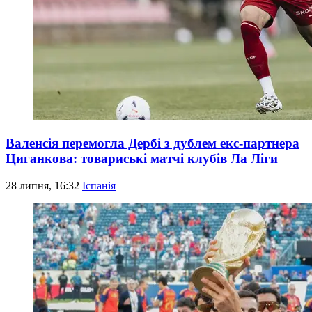
Валенсія перемогла Дербі з дублем екс-партнера
Циганкова: товариські матчі клубів Ла Ліги
28 липня, 16:32
Іспанія