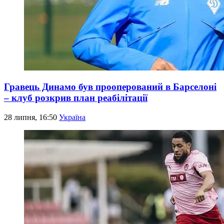
Гравець Динамо був прооперований в Барселоні
– клуб розкрив план реабілітації
28 липня, 16:50
Україна