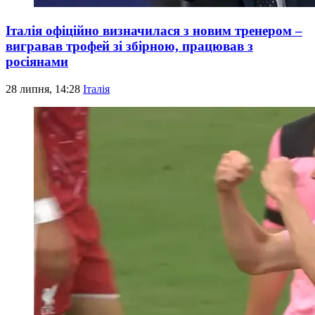
Італія офіційно визначилася з новим тренером –
вигравав трофей зі збірною, працював з
росіянами
28 липня, 14:28
Італія