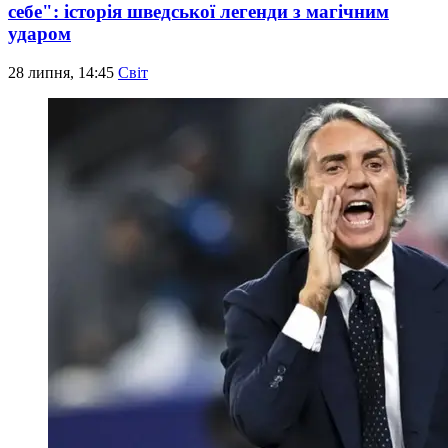
себе": історія шведської легенди з магічним
ударом
28 липня, 14:45
Світ