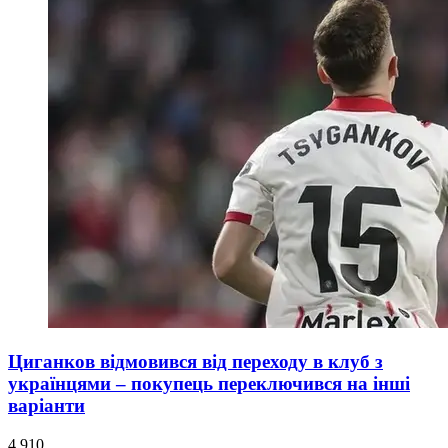
Циганков відмовився від переходу в клуб з
українцями – покупець переключився на інші
варіанти
4 910