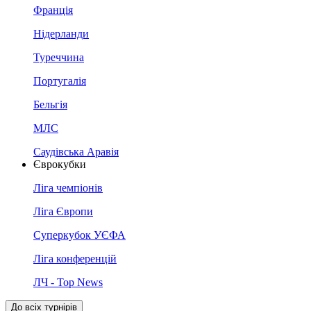
Франція
Нідерланди
Туреччина
Португалія
Бельгія
МЛС
Саудівська Аравія
Єврокубки
Ліга чемпіонів
Ліга Європи
Суперкубок УЄФА
Ліга конференцій
ЛЧ - Top News
До всіх турнірів