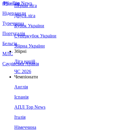
Франція
ЛЧ - Top News
Перша ліга
Нідерланди
Друга ліга
Туреччина
Кубок України
Португалія
Суперкубок України
Бельгія
Збірна України
Збірні
МЛС
Ліга націй
Саудівська Аравія
ЧС 2026
Чемпіонати
Англія
Іспанія
АПЛ Top News
Італія
Німеччина