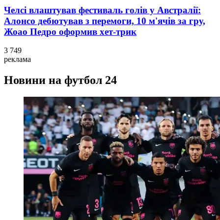
Челсі влаштував фестиваль голів у Австралії:
Алонсо дебютував з перемоги, 10 м'ячів за гру,
Жоао Педро оформив хет-трик
3 749
реклама
Новини на футбол 24