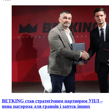
BETKING став стратегічним партнером УПЛ –
нова нагорода для гравців і запуск інших