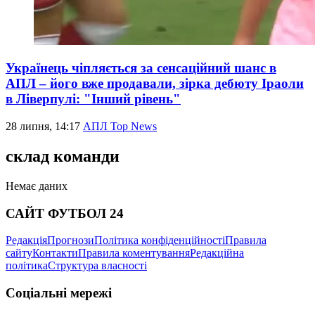
Українець чіпляється за сенсаційний шанс в
АПЛ – його вже продавали, зірка дебюту Іраоли
в Ліверпулі: "Інший рівень"
28 липня, 14:17
АПЛ Top News
склад команди
Немає даних
САЙТ ФУТБОЛ 24
Редакція
Прогнози
Політика конфіденційності
Правила
сайту
Контакти
Правила коментування
Редакційна
політика
Структура власності
Соціальні мережі