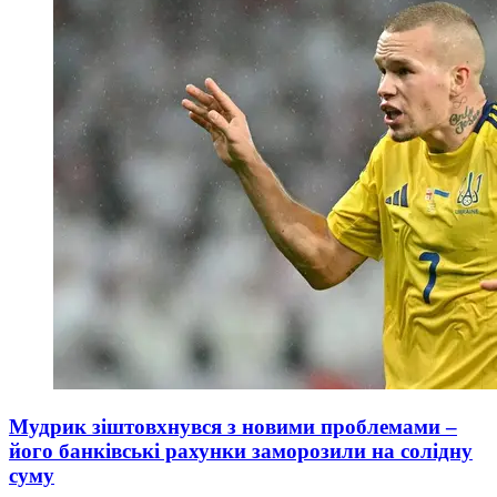
Мудрик зіштовхнувся з новими проблемами –
його банківські рахунки заморозили на солідну
суму