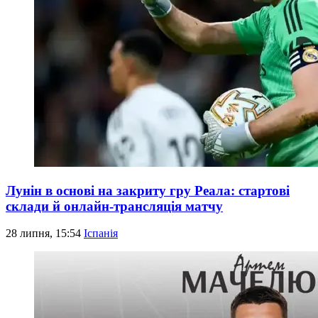
Лунін в основі на закриту гру Реала: стартові
склади й онлайн-трансляція матчу
28 липня, 15:54
Іспанія