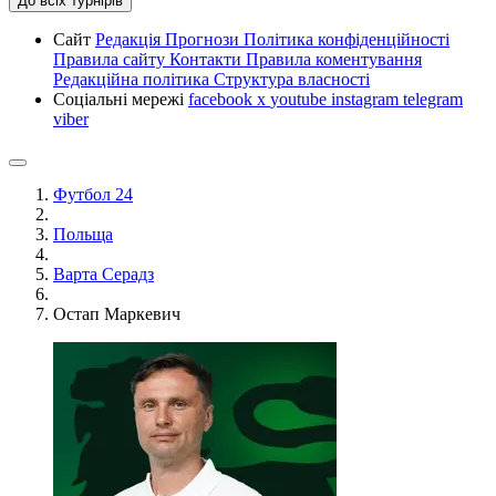
До всіх турнірів
Сайт
Редакція
Прогнози
Політика конфіденційності
Правила сайту
Контакти
Правила коментування
Редакційна політика
Структура власності
Соціальні мережі
facebook
x
youtube
instagram
telegram
viber
Футбол 24
Польща
Варта Серадз
Остап Маркевич