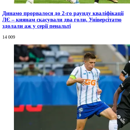
Динамо прорвалося до 2-го раунду кваліфікації
ЛЄ – киянам скасували два голи, Універсітатю
здолали аж у серії пенальті
14 009