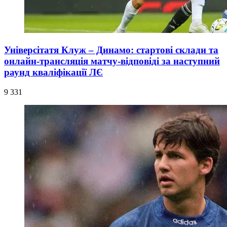
Універсітатя Клуж – Динамо: стартові склади та
онлайн-трансляція матчу-відповіді за наступний
раунд кваліфікації ЛЄ
9 331