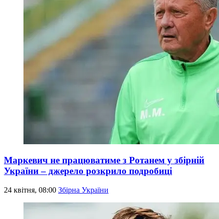
Маркевич не працюватиме з Ротанем у збірній
України – джерело розкрило подробиці
24 квітня, 08:00
Збірна України