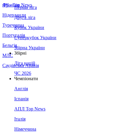
Франція
ЛЧ - Top News
Перша ліга
Нідерланди
Друга ліга
Туреччина
Кубок України
Португалія
Суперкубок України
Бельгія
Збірна України
Збірні
МЛС
Ліга націй
Саудівська Аравія
ЧС 2026
Чемпіонати
Англія
Іспанія
АПЛ Top News
Італія
Німеччина