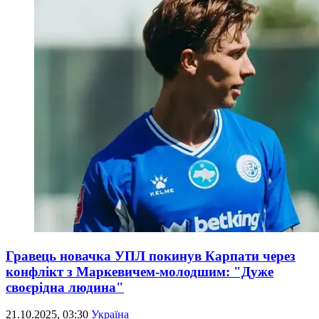
Гравець новачка УПЛ покинув Карпати через
конфлікт з Маркевичем-молодшим: "Дуже
своєрідна людина"
21.10.2025, 03:30
Україна