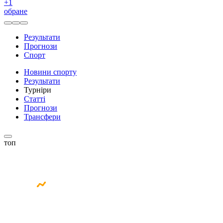
+
1
обране
Результати
Прогнози
Спорт
Новини спорту
Результати
Турніри
Статті
Прогнози
Трансфери
топ