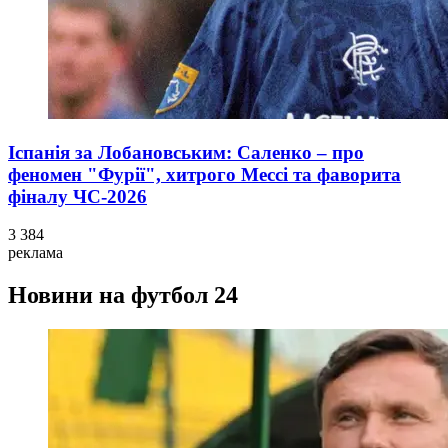
Іспанія за Лобановським: Саленко – про
феномен "Фурії", хитрого Мессі та фаворита
фіналу ЧС-2026
3 384
реклама
Новини на футбол 24