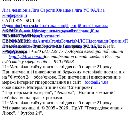
Ліга чемпіонів
Ліга Європи
Юнацька ліга УЄФА
Ліга
конференцій
САЙТ ФУТБОЛ 24
Редакція
Соціальні мережі
Прогнози
Політика конфіденційності
Правила
сайту
facebook
УКРАЇНА
Контакти
x
youtube
Правила коментування
instagram
telegram
viber
Редакційна
політика
Україна
ЧЕМПІОНАТИ
Перша ліга
Структура власності
Друга ліга
Німеччина
ЄВРОКУБКИ
Іспанія
Англія
Італія
Бельгія
МЛС
Нідерланди
Франція
П
Ліга чемпіонів
Онлайн-медіа «Футбол 24»
Ліга Європи
Юнацька ліга УЄФА
пл. Галицька, буд. 15, м. Львів,
Ліга
конференцій
79008
Телефон +380 (32) 229-77-77
Адреса електронної пошти
—
legal@24tv.com.ua
Ідентифікатор онлайн-медіа в Реєстрі
суб’єктів у сфері медіа — R40-06058
21+
Матеріали сайту призначені для осіб старше 21 року
При цитуванні і використанні будь-яких матеріалів посилання
на "Футбол 24" обов'язкове. При цитуванні і використанні в
мережі Інтернет гіперпосилання на сайт
football24.ua
обов'язкове. Матеріали зі знаком "Спецпроект",
"Партнерський матеріал", "Реклама", "Новини компаній"
публікуємо на правах реклами.
21+
Матеріали сайту призначені для осіб старше 21 року
Усi права захищенi. © 2005 -
2026
, ПрАТ "Телерадіокомпанія
Люкс". "Футбол 24".